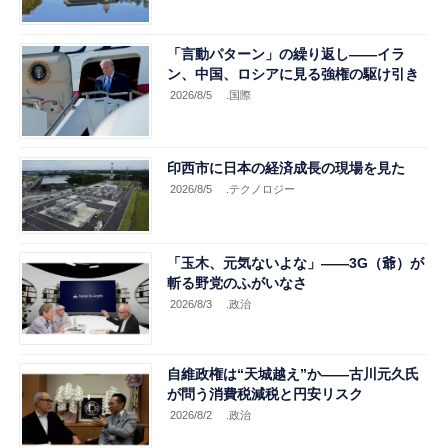
「言動パターン」の繰り返し――イラ
ン、中国、ロシアに見る強権の駆け引き
2026/8/5
.国際
印西市に日本の経済成長の現場を見た
2026/8/5
.テクノロジー
「玉木、元気ないよな」――3G（爺）が
斬る野党のふがいなさ
2026/8/3
.政治
自維政権は“天城越え”か――古川元久氏
が問う消費税減税と円安リスク
2026/8/2
.政治