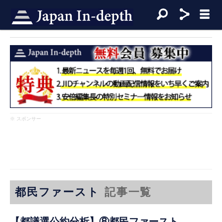
※ スポンサー
都民ファースト
記事一覧
【都議選公約分析】⑧都民ファースト