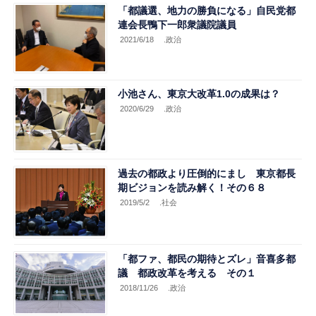
「都議選、地力の勝負になる」自民党都
連会長鴨下一郎衆議院議員
2021/6/18
.政治
小池さん、東京大改革1.0の成果は？
2020/6/29
.政治
過去の都政より圧倒的にまし 東京都長
期ビジョンを読み解く！その６８
2019/5/2
.社会
「都ファ、都民の期待とズレ」音喜多都
議 都政改革を考える その１
2018/11/26
.政治