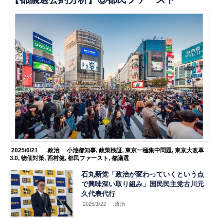
2025/6/21
.政治
小池都知事
,
政策検証
,
東京一極集中問題
,
東京大改革
3.0
,
物価対策
,
西村健
,
都民ファースト
,
都議選
石丸新党「政治が変わっていくという点
で興味深い取り組み」国民民主党古川元
久代表代行
2025/1/22
.政治