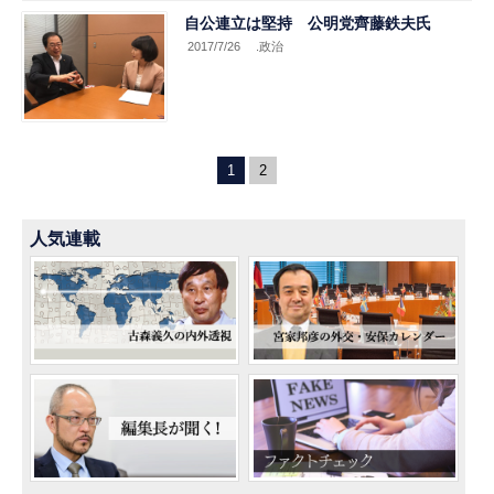
自公連立は堅持 公明党齊藤鉄夫氏
2017/7/26
.政治
1
2
人気連載