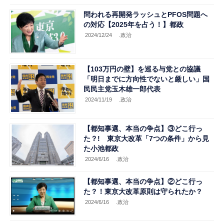
問われる再開発ラッシュとPFOS問題へ
の対応【2025年を占う！】都政
2024/12/24
.政治
【103万円の壁】を巡る与党との協議
「明日までに方向性でないと厳しい」国
民民主党玉木雄一郎代表
2024/11/19
.政治
【都知事選、本当の争点】③どこ行っ
た？! 東京大改革「7つの条件」から見
た小池都政
2024/6/16
.政治
【都知事選、本当の争点】②どこ行っ
た？！東京大改革原則は守られたか？
2024/6/16
.政治