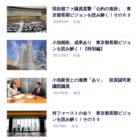
現役都ファ議員直撃「公約の進捗」 東
京都長期ビジョンを読み解く！その６３
2018/10/5
.社会
小池都政、成果あり 東京都長期ビジョ
ンを読み解く！【特別編】
2017/10/1
.社会
小池新党との連携「あり」 前原誠司衆
議院議員
2017/8/16
.政治
何ファーストの会？ 東京都長期ビジョ
ンを読み解く！その５５
2017/8/4
.社会