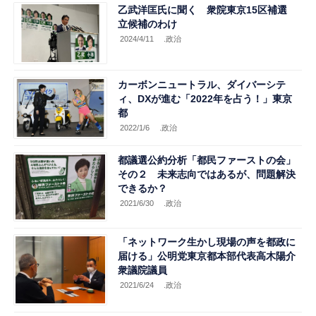
乙武洋匡氏に聞く 衆院東京15区補選
立候補のわけ
2024/4/11
.政治
カーボンニュートラル、ダイバーシテ
ィ、DXが進む「2022年を占う！」東京
都
2022/1/6
.政治
都議選公約分析「都民ファーストの会」
その２ 未来志向ではあるが、問題解決
できるか？
2021/6/30
.政治
「ネットワーク生かし現場の声を都政に
届ける」公明党東京都本部代表高木陽介
衆議院議員
2021/6/24
.政治