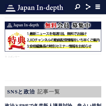
※ スポンサー
SNSと政治
記事一覧
政治とSNSで各党新人議員討論 危うい規制