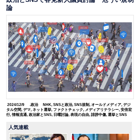
論
2024/12/9
.政治
NHK
,
SNSと政治
,
SNS規制
,
オールドメディア
,
デジ
タル空間
,
デマ
,
ネット選挙
,
ファクトチェック
,
メディアリテラシー
,
安倍宏
行
,
情報流通
,
政治家とSNS
,
日曜討論
,
表現の自由
,
誹謗中傷
,
選挙とSNS
人気連載