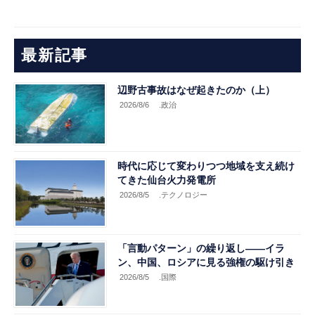
最新記事
辺野古事故はなぜ起きたのか（上）
2026/8/6
.政治
時代に応じて変わりつつ地域を支え続け
てきた仙台火力発電所
2026/8/5
.テクノロジー
「言動パターン」の繰り返し――イラ
ン、中国、ロシアに見る強権の駆け引き
2026/8/5
.国際