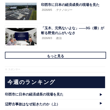
印西市に日本の経済成長の現場を見た
2026/8/5
.テクノロジー
「玉木、元気ないよな」――3G（爺）が
斬る野党のふがいなさ
2026/8/3
.政治
もっと見る
※ スポンサー
今週のランキング
印西市に日本の経済成長の現場を見た
辺野古事故はなぜ起きたのか（上）