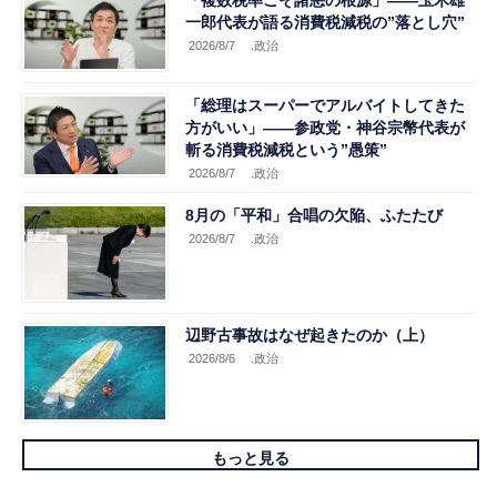
一郎代表が語る消費税減税の”落とし穴”
2026/8/7
.政治
「総理はスーパーでアルバイトしてきた
方がいい」――参政党・神谷宗幣代表が
斬る消費税減税という”愚策”
2026/8/7
.政治
8月の「平和」合唱の欠陥、ふたたび
2026/8/7
.政治
辺野古事故はなぜ起きたのか（上）
2026/8/6
.政治
もっと見る