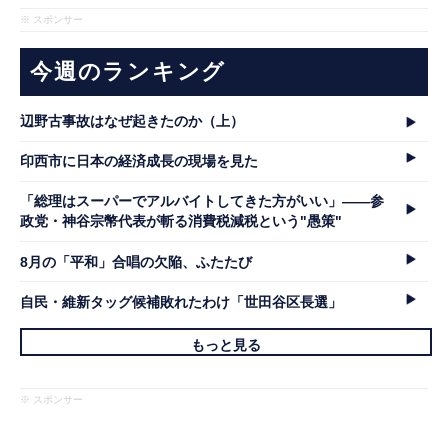
※ スポンサー
今週のランキング
辺野古事故はなぜ起きたのか（上）
印西市に日本の経済成長の現場を見た
「総理はスーパーでアルバイトしてきた方がいい」――参
政党・神谷宗幣代表が斬る消費税減税という"愚策"
8月の「平和」合唱の欠陥、ふたたび
自民・維新タッグ候補敗れたわけ「世田谷区長選」
もっと見る
※ スポンサー