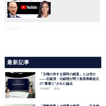
※ スポンサー
最新記事
「主権の存する国民の総意」とは何か
――石破茂・元総理が問う皇室典範改正
の“素通り”された論点
2026/8/7
.政治
「複数税率こそ諸悪の根源」――玉木雄