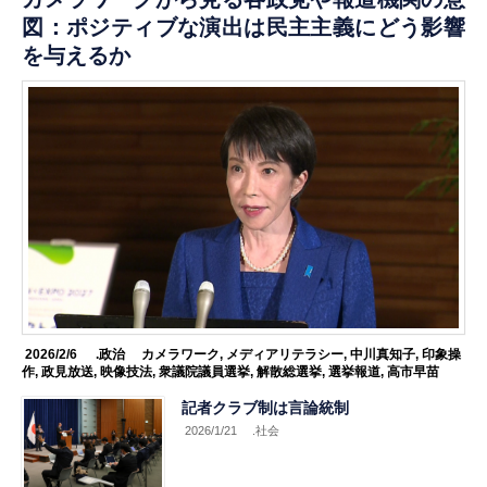
図：ポジティブな演出は民主主義にどう影響
を与えるか
2026/2/6
.政治
カメラワーク
,
メディアリテラシー
,
中川真知子
,
印象操
作
,
政見放送
,
映像技法
,
衆議院議員選挙
,
解散総選挙
,
選挙報道
,
高市早苗
記者クラブ制は言論統制
2026/1/21
.社会