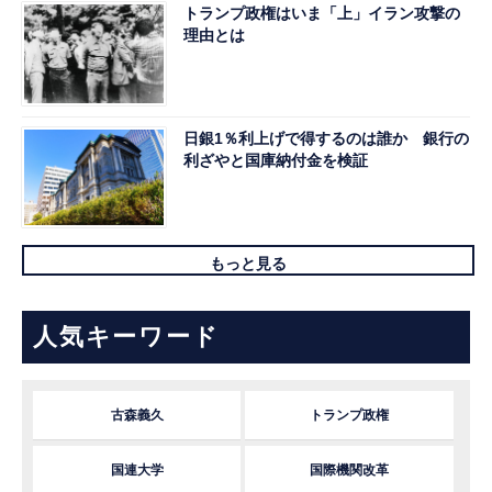
トランプ政権はいま「上」イラン攻撃の
理由とは
日銀1％利上げで得するのは誰か 銀行の
利ざやと国庫納付金を検証
もっと見る
人気キーワード
古森義久
トランプ政権
国連大学
国際機関改革