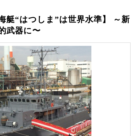
海艇“はつしま”は世界水準】 ～新
的武器に〜