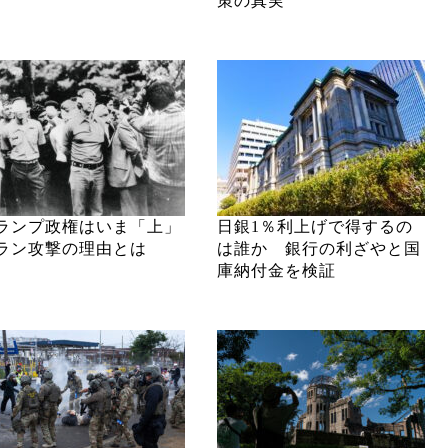
策の真実
ランプ政権はいま「上」
日銀1％利上げで得するの
ラン攻撃の理由とは
は誰か 銀行の利ざやと国
庫納付金を検証