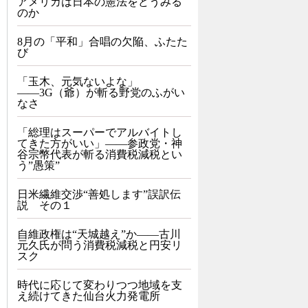
アメリカは日本の憲法をどうみる
のか
8月の「平和」合唱の欠陥、ふたた
び
「玉木、元気ないよな」
――3G（爺）が斬る野党のふがい
なさ
「総理はスーパーでアルバイトし
てきた方がいい」――参政党・神
谷宗幣代表が斬る消費税減税とい
う”愚策”
日米繊維交渉“善処します”誤訳伝
説 その１
自維政権は“天城越え”か――古川
元久氏が問う消費税減税と円安リ
スク
時代に応じて変わりつつ地域を支
え続けてきた仙台火力発電所