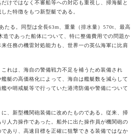
処だけではなく不審船等への対応も重視し、掃海艇と
載した特徴をもつ新型艇である。
たる。同型は全長63m、重量（排水量）570t、最高
従来、木造であった船体について、特に整備費用での問題か
本来任務の機雷対処能力も、世界一の英仏海軍に比肩
。これは、海自の警備戦力不足を補うため装備され
や艦艇の高価格化によって、海自は艦艇数を減らして
衛艦や哨戒艇等で行っていた港湾防備や警備について
。
うに、新型機関砲装備に改めたものである。従来、掃
あり人力操作であった。船外に出た操作員が機関砲の
のであり、高速目標を正確に狙撃できる装備ではなか