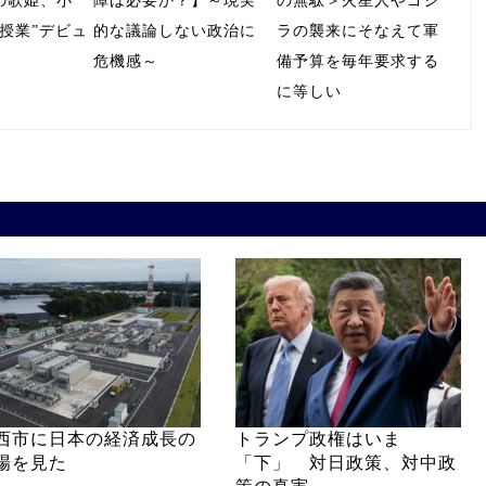
の歌姫、小
障は必要か？】～現実
の無駄＞火星人やゴジ
授業”デビュ
的な議論しない政治に
ラの襲来にそなえて軍
危機感～
備予算を毎年要求する
に等しい
西市に日本の経済成長の
トランプ政権はいま
場を見た
「下」 対日政策、対中政