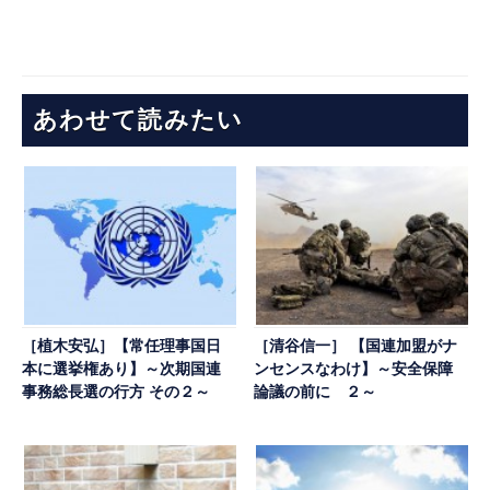
あわせて読みたい
［植木安弘］【常任理事国日
［清谷信一］ 【国連加盟がナ
本に選挙権あり】～次期国連
ンセンスなわけ】～安全保障
事務総長選の行方 その２～
論議の前に ２～