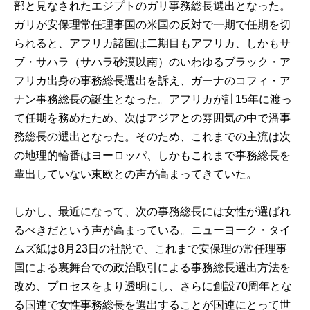
部と見なされたエジプトのガリ事務総長選出となった。
ガリが安保理常任理事国の米国の反対で一期で任期を切
られると、アフリカ諸国は二期目もアフリカ、しかもサ
ブ・サハラ（サハラ砂漠以南）のいわゆるブラック・ア
フリカ出身の事務総長選出を訴え、ガーナのコフィ・ア
ナン事務総長の誕生となった。アフリカが計15年に渡っ
て任期を務めたため、次はアジアとの雰囲気の中で潘事
務総長の選出となった。そのため、これまでの主流は次
の地理的輪番はヨーロッパ、しかもこれまで事務総長を
輩出していない東欧との声が高まってきていた。
しかし、最近になって、次の事務総長には女性が選ばれ
るべきだという声が高まっている。ニューヨーク・タイ
ムズ紙は8月23日の社説で、これまで安保理の常任理事
国による裏舞台での政治取引による事務総長選出方法を
改め、プロセスをより透明にし、さらに創設70周年とな
る国連で女性事務総長を選出することが国連にとって世