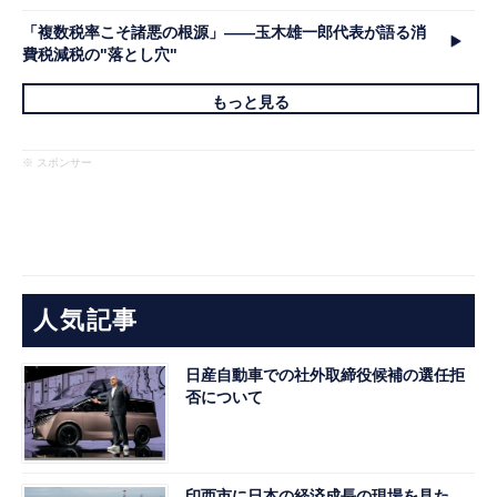
「複数税率こそ諸悪の根源」――玉木雄一郎代表が語る消
費税減税の"落とし穴"
もっと見る
※ スポンサー
人気記事
日産自動車での社外取締役候補の選任拒
否について
印西市に日本の経済成長の現場を見た