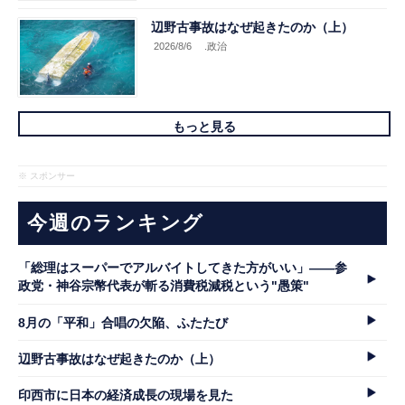
辺野古事故はなぜ起きたのか（上）
2026/8/6
.政治
もっと見る
※ スポンサー
今週のランキング
「総理はスーパーでアルバイトしてきた方がいい」――参
政党・神谷宗幣代表が斬る消費税減税という"愚策"
8月の「平和」合唱の欠陥、ふたたび
辺野古事故はなぜ起きたのか（上）
印西市に日本の経済成長の現場を見た