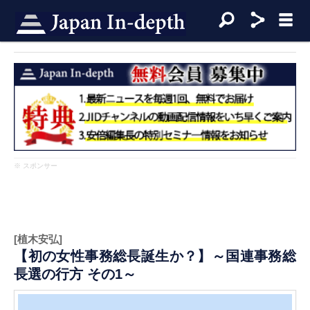
※ スポンサー
[植木安弘]
【初の女性事務総長誕生か？】～国連事務総
長選の行方 その1～