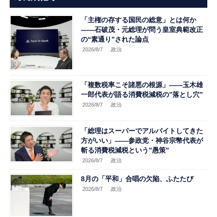
「主権の存する国民の総意」とは何か
――石破茂・元総理が問う皇室典範改正
の“素通り”された論点
2026/8/7
.政治
「複数税率こそ諸悪の根源」――玉木雄
一郎代表が語る消費税減税の”落とし穴”
2026/8/7
.政治
「総理はスーパーでアルバイトしてきた
方がいい」――参政党・神谷宗幣代表が
斬る消費税減税という”愚策”
2026/8/7
.政治
8月の「平和」合唱の欠陥、ふたたび
2026/8/7
.政治