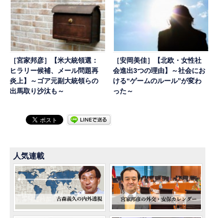
［宮家邦彦］【米大統領選：
［安岡美佳］【北欧・女性社
ヒラリー候補、メール問題再
会進出3つの理由】～社会にお
炎上】～ゴア元副大統領らの
ける“ゲームのルール”が変わ
出馬取り沙汰も～
った～
人気連載