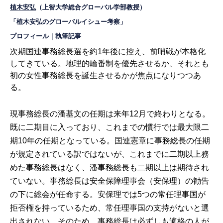
植木安弘
（上智大学総合グローバル学部教授）
「植木安弘のグローバルイシュー考察」
プロフィール
｜
執筆記事
次期国連事務総長選を約1年後に控え、前哨戦が本格化
してきている。地理的輪番制を優先させるか、それとも
初の女性事務総長を誕生させるかが焦点になりつつあ
る。
現事務総長の潘基文の任期は来年12月で終わりとなる。
既に二期目に入っており、これまでの慣行では最大限二
期10年の任期となっている。国連憲章に事務総長の任期
が規定されている訳ではないが、これまでに二期以上務
めた事務総長はなく、潘事務総長も二期以上は期待され
ていない。事務総長は安全保障理事会（安保理）の勧告
の下に総会が任命する。安保理では5つの常任理事国が
拒否権を持っているため、常任理事国の支持がないと選
出されない。そのため、事務総長は必ずしも適格の人が