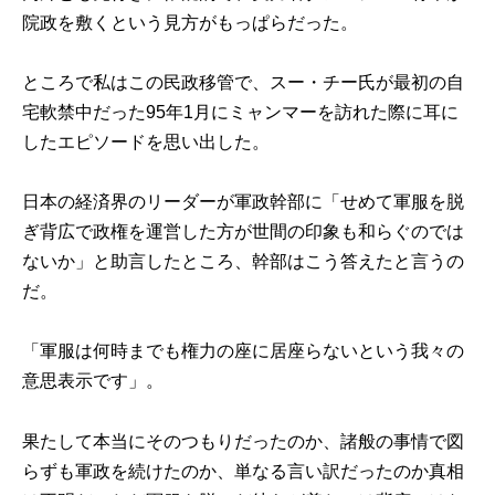
院政を敷くという見方がもっぱらだった。
ところで私はこの民政移管で、スー・チー氏が最初の自
宅軟禁中だった95年1月にミャンマーを訪れた際に耳に
したエピソードを思い出した。
日本の経済界のリーダーが軍政幹部に「せめて軍服を脱
ぎ背広で政権を運営した方が世間の印象も和らぐのでは
ないか」と助言したところ、幹部はこう答えたと言うの
だ。
「軍服は何時までも権力の座に居座らないという我々の
意思表示です」。
果たして本当にそのつもりだったのか、諸般の事情で図
らずも軍政を続けたのか、単なる言い訳だったのか真相