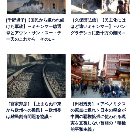
[千野境子]【国民から嫌われ続
［久保田弘信］【民主化には
けた軍政】～ミャンマー総選
ほど遠いミャンマー】～バン
挙とアウン・サン・スー・チ
グラデシュに数十万の難民～
ー氏のこれから その1～
［宮家邦彦］【止まらぬ中東
［田村秀男］＜アベノミクス
から欧州への難民】～欧州委
の原点に返れ＞日本の税金が
は難民割当問題を協議～
中国の覇権拡張に使われる現
実を直視しない首相の「積極
的平和主義」