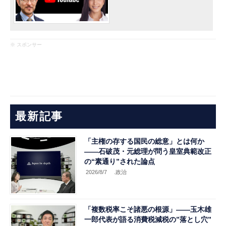
※ スポンサー
最新記事
「主権の存する国民の総意」とは何か
――石破茂・元総理が問う皇室典範改正
の“素通り”された論点
2026/8/7
.政治
「複数税率こそ諸悪の根源」――玉木雄
一郎代表が語る消費税減税の”落とし穴”