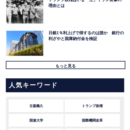
理由とは
日銀1％利上げで得するのは誰か 銀行の
利ざやと国庫納付金を検証
もっと見る
人気キーワード
古森義久
トランプ政権
国連大学
国際機関改革