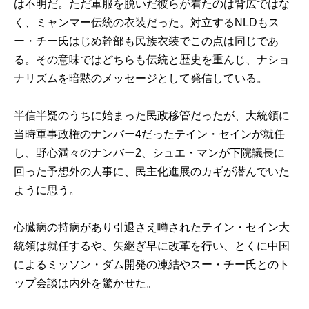
は不明だ。ただ軍服を脱いだ彼らが着たのは背広ではな
く、ミャンマー伝統の衣装だった。対立するNLDもス
ー・チー氏はじめ幹部も民族衣装でこの点は同じであ
る。その意味ではどちらも伝統と歴史を重んじ、ナショ
ナリズムを暗黙のメッセージとして発信している。
半信半疑のうちに始まった民政移管だったが、大統領に
当時軍事政権のナンバー4だったテイン・セインが就任
し、野心満々のナンバー2、シュエ・マンが下院議長に
回った予想外の人事に、民主化進展のカギが潜んでいた
ように思う。
心臓病の持病があり引退さえ噂されたテイン・セイン大
統領は就任するや、矢継ぎ早に改革を行い、とくに中国
によるミッソン・ダム開発の凍結やスー・チー氏とのト
ップ会談は内外を驚かせた。