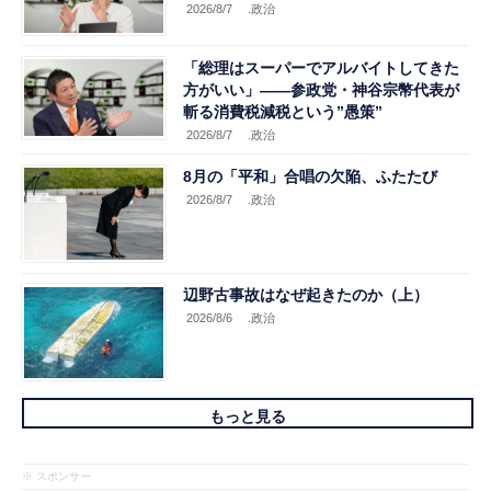
2026/8/7
.政治
「総理はスーパーでアルバイトしてきた
方がいい」――参政党・神谷宗幣代表が
斬る消費税減税という”愚策”
2026/8/7
.政治
8月の「平和」合唱の欠陥、ふたたび
2026/8/7
.政治
辺野古事故はなぜ起きたのか（上）
2026/8/6
.政治
もっと見る
※ スポンサー