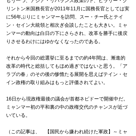
もう一つ、アジア・リバランス政策の下、ヒラリー・ク
リントン米国務長官が2011年11月に国務長官としては実
に56年ぶりにミャンマーを訪問、スー・チー氏とテイ
ン・セイン大統領と相次ぎ会談したことも大きい。ミャ
ンマーの動向は白日の下にさらされ、改革を勝手に後戻
りさせるわけにはゆかなくなったのである。
それから今回の総選挙に至るまでの約4年間は、漸進的
改革の時代と総括してもほめ過ぎではないと思う。「ア
ラブの春」のその後の惨憺たる展開を思えばテイン・セ
イン政権の取り組みはもっと評価されてよい。
16日から現政権最後の議会が首都ネピドーで開催中だ。
ミャンマー初の平和裏の中の政権交代のチャンスが近づ
いている。
（この記事は、
【国民から嫌われ続けた軍政】～ミャ