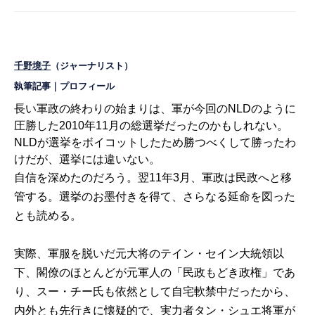
千野境子
（ジャーナリスト）
執筆記事
｜
プロフィール
長い軍政の終わりの始まりは、軍が今回のNLDのように
圧勝した2010年11月の総選挙だったのかもしれない。
NLDが選挙をボイコットしたため勝つべくして勝ったわ
けだが、選挙には違いない。
自信を深めたのだろう。翌11年3月、軍政は民政へと移
管する。選挙のお墨付きを得て、さらなる延命を図った
とも読める。
実際、軍服を脱いだ元大将のテイン・セイン大統領以
下、閣僚のほとんどが元軍人の「民政もどき政権」であ
り、スー・チー氏も依然として自宅軟禁中だったから、
内外とも先行きに懐疑的で、実力者タン・シュエ将軍が