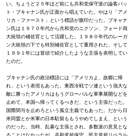
い。ちょうど２５年ほど前にも共和党保守派の論客パッ
ト・ブキャナン氏が正面から唱えていた。やはり「アメ
リカ・ファースト」という標語が旗印だった。ブキャナ
ン氏は１９７０年代から共和党のニクソン、フォード両
大統領の補佐官として活躍した。１９８０年代のレーガ
ン大統領の下でも特別補佐官として重用された。そして
１９９１年には冒頭で紹介したような主張を表明してい
たのだ。
ブキャナン氏の政治標語には「アメリカよ、故郷に帰
れ」という表現もあった。東西冷戦でソ連という強大な
敵に勝ったアメリカはもうグローバルな軍事展開などを
止めて、本国へ帰ってくるべきだ、という主張だった。
国際関与を止めろという孤立主義でもあった。だから日
米同盟とか米軍の日本駐留ももうやめてしまえ、という
のだった。当時、乱暴な主張とされ、多数派の意見とな
ることはなかったが、共和党超保守、民主党超リベラル