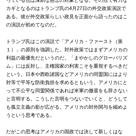
っている点は深刻な懸念の対象となる。その点で有力な
カギとなるのはトランプ氏の4月27日の外交政策演説で
ある。彼が外交政策らしい政見を正面から語ったのはこ
の演説が初めてなのだ。
トランプ氏はこの演説で「アメリカ・ファースト（第
１）」の原則を強調した。対外政策ではまずアメリカの
利益の最優先だというのだ。「まやかしのグローバリズ
ム」には反対し、主権国家の利害こそを重視するべきだ
という。日本や西欧諸国などアメリカの同盟国にはより
対等で平等な防衛負担を求めるともいう。アメリカにと
って不公平な同盟関係であれば米軍の撤退をも辞さない
と言明する。こうした言明をつないでいくと、どうして
も孤立主義の影が広がる。アメリカの対外関与を縮めよ
うという思考である。
だがこの思考はアメリカの国政では決して新しくはな