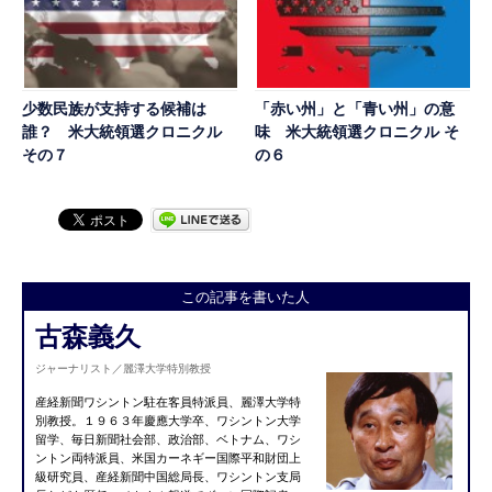
少数民族が支持する候補は
「赤い州」と「青い州」の意
誰？ 米大統領選クロニクル
味 米大統領選クロニクル そ
その７
の６
この記事を書いた人
古森義久
ジャーナリスト／麗澤大学特別教授
産経新聞ワシントン駐在客員特派員、麗澤大学特
別教授。１９６３年慶應大学卒、ワシントン大学
留学、毎日新聞社会部、政治部、ベトナム、ワシ
ントン両特派員、米国カーネギー国際平和財団上
級研究員、産経新聞中国総局長、ワシントン支局