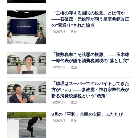
「主権の存する国民の総意」とは何か
――石破茂・元総理が問う皇室典範改正
の“素通り”された論点
2026/8/7
.政治
「複数税率こそ諸悪の根源」――玉木雄
一郎代表が語る消費税減税の”落とし穴”
2026/8/7
.政治
「総理はスーパーでアルバイトしてきた
方がいい」――参政党・神谷宗幣代表が
斬る消費税減税という”愚策”
2026/8/7
.政治
8月の「平和」合唱の欠陥、ふたたび
2026/8/7
.政治