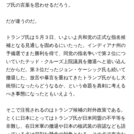
プ氏の言葉を思わせるだろう。
だが違うのだ。
トランプ氏は５月３日、いよいよ共和党の正式な指名候
補となる見通しを固めるにいたった。インディアナ州の
予備選でまた勝利を得て、同党の指名争いで第２位につ
いていたテッド・クルーズ上院議員を撤退へと追い込ん
だからだ。第３位だったジョン・ケーシック氏も続いて
撤退した。放言や暴言を重ねてきたトランプ氏がもし大
統領になったらどうなるか、という命題を真剣に考える
べき事態になったともいえよう。
そこで注視されるのはトランプ候補の対外政策である。
とくに日本にとってはトランプ氏が日米同盟の不平等を
非難し、在日米軍の撤退や日本の核武装の容認なども語