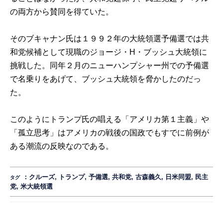
の両方から賛同を得ていた。
そのブキャナン氏は１９９２年の大統領選予備選では共
和党候補として現職のジョージ・H・ブッシュ大統領に
挑戦した。同年２月のニューハンプシャー州での予備選
で名乗りをあげて、ブッシュ大統領を脅かしたのだっ
た。
このようにトランプ氏の唱える「アメリカ第１主義」や
「孤立思考」はアメリカの戦後の国政でもすでに前例が
ある潮流の反映なのである。
：
クルーズ
,
トランプ
,
予備選
,
共和党
,
古森義久
,
日米同盟
,
民主
タグ
党
,
米大統領選