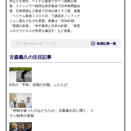
長などを歴任。ベトナム報道でボーン国際記者
賞、ライシャワー核持込発言報道で日本新聞協会
賞、日米関係など報道で日本記者クラブ賞、著書
「ベトナム報道１３００日」で講談社ノンフィク
ション賞をそれぞれ受賞。著書は「ODA幻想」
「韓国の奈落」「米中激突と日本の針路」「新型
コロナウイルスが世界を滅ぼす」など多数。
ブログ
/
Facebook
/
ツイッター
執筆記事一覧
古森義久の注目記事
8月の「平和」合唱の欠陥、ふたたび
「停戦を破ったのはどちらか」古森義久氏に聞く、イ
ラン戦争の実相