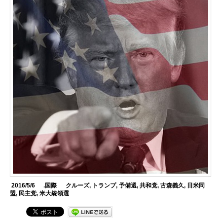
2016/5/6
.国際
クルーズ
,
トランプ
,
予備選
,
共和党
,
古森義久
,
日米同
盟
,
民主党
,
米大統領選