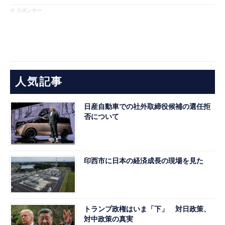
※ スポンサー
人気記事
日産自動車での社外取締役候補の選任拒
否について
印西市に日本の経済成長の現場を見た
トランプ政権はいま「下」 対日政策、
対中政策の真実