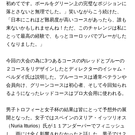
初めてです。ボールをグリーン上の完璧なポジションに
落とさないと無理でした。」笑いながらこう続けた、
「日本にこれほど難易度が高いコースがあったら、誰も
来ないかもしれませんね！ただ、このチャレンジは私に
とって最高の経験で、もっとヨーロッパでプレーがした
くなりました。」
今回の大会の為に3つあるコースの内レッドとブルーの
２コースをリデザインしたとディレクターのイシャム・
ベルダイ氏は説明した。ブルーコースは通常ベテランや
会員向け、グリーンコースは初心者、そして今回知られ
るようになったレッドコースはプロ大会用に使われる。
男子トロフィーと女子杯の結果は皆にとって予想外の展
開となった。女子ではスペインのヌリア・イッツリオス
（Nuria Itturios）氏が１１アンダーパーでフィニッシュ
し、雨には全く影響されなかったと話した。男子では２