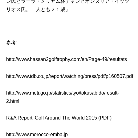
ン氏とラーラ・メリヤム杯チャンピオンヌリア・イッツ
リオス氏。二人とも２１歳」
参考:
http://www.hassan2golftrophy.com/en/Page-49/resultats
http://www.tdb.co.jp/report/watching/press/pdf/p160507.pdf
http://www.meti.go.jp/statistics/tyo/tokusabido/result-
2.html
R&A Report: Golf Around The World 2015 (PDF)
http://www.morocco-emba.jp