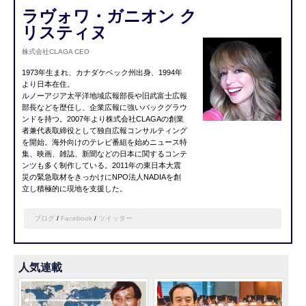
ラヴォワ・ガニオン ク
リスティヌ
株式会社CLAGA CEO
1973年生まれ、カナダケベック州出身、1994年
より日本在住。
ルノーアジア太平洋地域広報部長や旧武富士広報
部長などを歴任し、企業広報に強いバックグラウ
ンドを持つ。2007年より株式会社CLAGAの創業
者兼代表取締役として独自広報コンサルティング
を開始。海外向けのテレビ番組を始めニュース特
集、映画、雑誌、新聞などの日本に関するコンテ
ンツも多く制作している。2011年の東日本大震
災の緊急取材をきっかけにNPO法人NADIAを創
立し積極的に現地を支援した。
ブログ
/
Facebook
/
ツイッター
人気連載