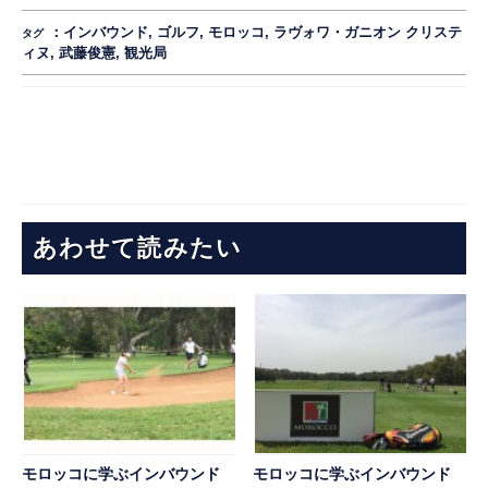
：
インバウンド
,
ゴルフ
,
モロッコ
,
ラヴォワ・ガニオン クリステ
タグ
ィヌ
,
武藤俊憲
,
観光局
あわせて読みたい
モロッコに学ぶインバウンド
モロッコに学ぶインバウンド