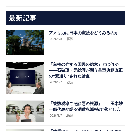
最新記事
アメリカは日本の憲法をどうみるのか
2026/8/8
.国際
「主権の存する国民の総意」とは何か
――石破茂・元総理が問う皇室典範改正
の“素通り”された論点
2026/8/7
.政治
「複数税率こそ諸悪の根源」――玉木雄
一郎代表が語る消費税減税の”落とし穴”
2026/8/7
.政治