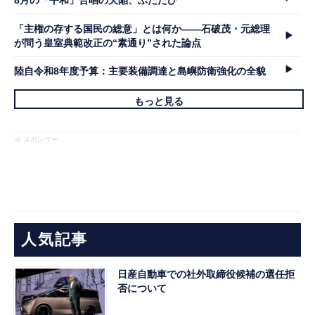
8月の「平和」合唱の欠陥、ふたたび
「主権の存する国民の総意」とは何か――石破茂・元総理
が問う皇室典範改正の“素通り”された論点
陸自令和8年度予算：主要装備調達と島嶼防衛強化の全貌
もっと見る
※ スポンサー
人気記事
日産自動車での社外取締役候補の選任拒
否について