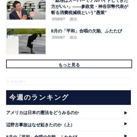
「総理はスーパーでアルバイトしてきた
方がいい」――参政党・神谷宗幣代表が
斬る消費税減税という”愚策”
2026/8/7
.政治
8月の「平和」合唱の欠陥、ふたたび
2026/8/7
.政治
もっと見る
※ スポンサー
今週のランキング
アメリカは日本の憲法をどうみるのか
辺野古事故はなぜ起きたのか（上）