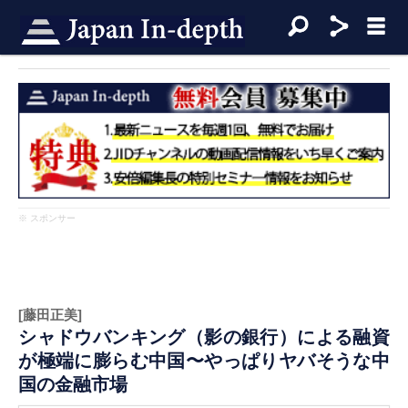
※ スポンサー
[藤田正美]
シャドウバンキング（影の銀行）による融資
が極端に膨らむ中国〜やっぱりヤバそうな中
国の金融市場