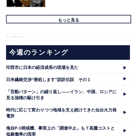
もっと見る
※ スポンサー
今週のランキング
印西市に日本の経済成長の現場を見た
日米繊維交渉“善処します”誤訳伝説 その１
「言動パターン」の繰り返し――イラン、中国、ロシアに
見る強権の駆け引き
時代に応じて変わりつつ地域を支え続けてきた仙台火力発
電所
海自P-1哨戒機、事実上の「調達中止」も？高騰コストと
低稼働率の現実