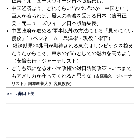
正美・元ニューズウィーク日本版編集長）
中国経済は今、どれくらい“ヤバい”のか 中国という
巨人が落ちれば、最大の余波を受ける日本
（藤田正
美・元ニューズウィーク日本版編集長）
中国政府が進める“軍事以外の方法による『見えにくい
侵攻』”
（ペンネーム 島津衛・現役自衛官）
経済効果20兆円が期待される東京オリンピックを控え
た今だからこそ、東京の都市としての魅力を高めよう
（安倍宏行・ジャーナリスト）
どうも気になるオバマ政権の対日防衛政策〜いつまで
もアメリカが守ってくれると思うな
（古森義久・ジャーナ
リスト／国際教養大学 客員教授）
：
藤田正美
タグ