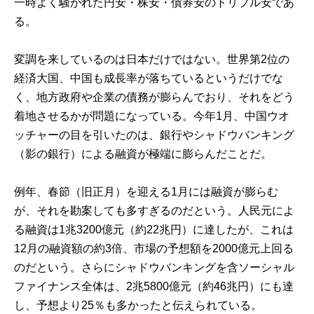
一時よく騒がれた円安・株安・債券安のトリプル安であ
る。
変調を来しているのは日本だけではない。世界第2位の
経済大国、中国も成長率が落ちているというだけでな
く、地方政府や企業の債務が膨らんでおり、それをどう
着地させるかが問題になっている。今年1月、中国ウオ
ッチャーの目を引いたのは、銀行やシャドウバンキング
（影の銀行）による融資が極端に膨らんだことだ。
例年、春節（旧正月）を迎える1月には融資が膨らむ
が、それを勘案しても多すぎるのだという。人民元によ
る融資は1兆3200億元（約22兆円）に達したが、これは
12月の融資額の約3倍、市場の予想額を2000億元上回る
のだという。さらにシャドウバンキングを含ソーシャル
ファイナンス全体は、2兆5800億元（約46兆円）にも達
し、予想より25％も多かったと伝えられている。