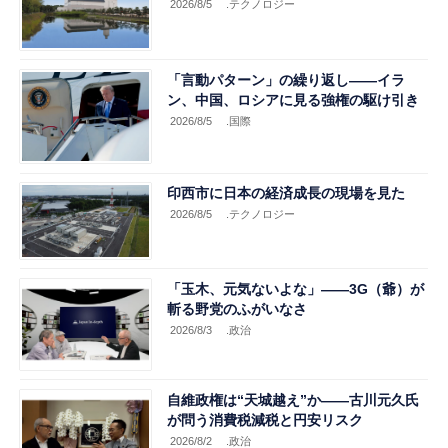
2026/8/5
.テクノロジー
「言動パターン」の繰り返し――イラ
ン、中国、ロシアに見る強権の駆け引き
2026/8/5
.国際
印西市に日本の経済成長の現場を見た
2026/8/5
.テクノロジー
「玉木、元気ないよな」――3G（爺）が
斬る野党のふがいなさ
2026/8/3
.政治
自維政権は“天城越え”か――古川元久氏
が問う消費税減税と円安リスク
2026/8/2
.政治