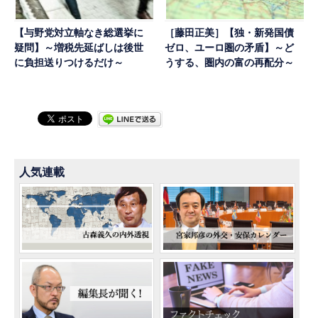
【与野党対立軸なき総選挙に
［藤田正美］【独・新発国債
疑問】～増税先延ばしは後世
ゼロ、ユーロ圏の矛盾】～ど
に負担送りつけるだけ～
うする、圏内の富の再配分～
人気連載