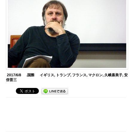
2017/6/8
.国際
イギリス
,
トランプ
,
フランス
,
マクロン
,
久峨喜美子
,
安
倍晋三