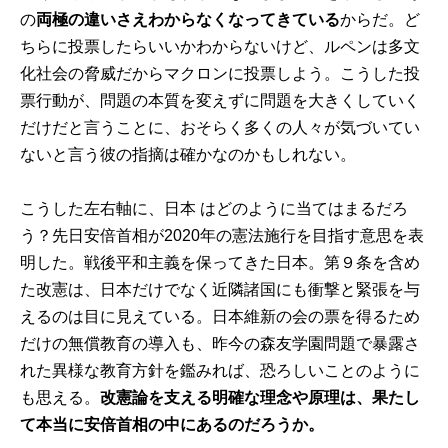
の
両極の違いさえわからなくなってきている
からだ。ど
ちらに投票したらいいかわからないけど、ルペンは多文
化社会の脅威だからマクロンに投票しよう。こうした投
票行動が、問題の本質を変えずに問題を大きくしていく
だけだと言うことに、おそらく多くの人々が気づいてい
ないと言う彼の指摘は確かなのかもしれない。
こうした左右軸に、日本 はどのように当てはまるだろ
う？先日安倍首相が2020年の憲法施行を目指す意思を表
明した。戦後平和主義を保ってきた日本。第９条を含め
た改憲は、日本だけでなく近隣諸国にも衝撃と緊張を与
えるのは目に見えている。日本維新の会の票を得るため
だけの無償教育の導入も、昨今の森友学園問題で暴露さ
れた異様な教育方針を鑑みれば、恐ろしいことのように
も思える。
改憲論を支える明確な理念や原理は、果たし
て本当に安倍首相の中にあるのだろうか。