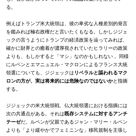
る。
例えばトランプ米大統領は、彼の卑劣な人種差別的発言
を鑑みれば極右政権だと言いたくもなる。しかしジジェ
ックの言うようにトランプの経済政策を辿ってみれば、
確かに財界との癒着が濃厚視されていたヒラリーの政策
よりも、もしかすると「マシ」なのかもしれない 。同様
にルペンとエマニュエル・マクロンによるフランス大統
領選についても、ジジェックは
リベラルと謳われるマク
ロンの方が、実は将来的には危険なのではないか
と指摘
する。
ジジェックの米大統領戦、仏大統領選における指摘には
次の共通点がある。それは
既存システムに対するアンチ
テーゼ
だ。ルペンが父親であるジャン・マリー・ルペン
よりも「より緩やかでフェミニンな」移民規制を主張し