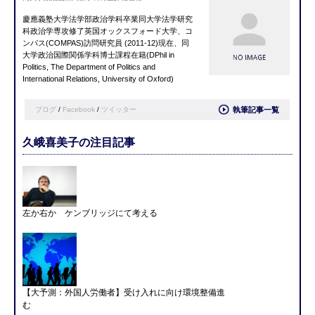
慶應義塾大学法学部政治学科卒業同大学法学研究
科政治学専攻修了英国オックスフォード大学、コ
ンパス(COMPAS)訪問研究員 (2011-12)現在、同
大学政治国際関係学科博士課程在籍(DPhil in
Politics, The Department of Politics and
International Relations, University of Oxford)
ブログ
/
Facebook
/
ツイッター
執筆記事一覧
久峨喜美子の注目記事
左か右か ケンブリッジにて考える
【大予測：外国人労働者】受け入れに向け環境整備進
む