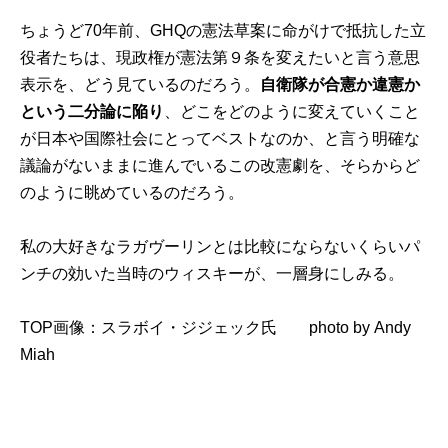
ちょうど70年前、GHQの憲法草案に命がけで抵抗した立
役者たちは、現政権が憲法第９条を変えたいと言う意思
表示を、どう見ているのだろう。
自衛隊が合憲か違憲か
という二分論に陥り
、どこをどのように変えていくこと
が日本や国際社会にとってベストなのか、と言う明確な
議論がないままに進んでいるこの改憲劇を、そらからど
のように眺めているのだろう。
私の大好きなラガヴーリンとは比較にならないくらいパ
ンチの効いた当時のウィスキーが、一層身にしみる。
TOP画像：スラボイ・ジジェック氏 photo by
Andy
Miah