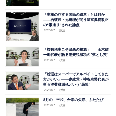
「主権の存する国民の総意」とは何か
――石破茂・元総理が問う皇室典範改正
の“素通り”された論点
2026/8/7
.政治
「複数税率こそ諸悪の根源」――玉木雄
一郎代表が語る消費税減税の”落とし穴”
2026/8/7
.政治
「総理はスーパーでアルバイトしてきた
方がいい」――参政党・神谷宗幣代表が
斬る消費税減税という”愚策”
2026/8/7
.政治
8月の「平和」合唱の欠陥、ふたたび
2026/8/7
.政治