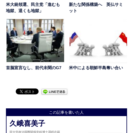
米大統領選、民主党「進むも
新たな関係構築へ 英仏サミ
地獄、退くも地獄」
ット
首脳宣言なし、前代未聞のG7
米中による朝鮮半島奪い合い
この記事を書いた人
久峨喜美子
同大学政治国際関係学科博士課程在籍