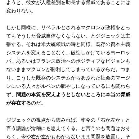
ようと、彼女が人種差別を助長する脅威であることには
変わりない。
しかし同様に、リベラルとされるマクロンが政権をとっ
てもそうした脅威自体なくならない、とジジェックは主
張する。それは米大統領戦の時と同様、既存の資本主義
システムを変えることなく、破綻しかけているヨーロッ
パ、あるいはフランス政治へのポジティブなビジョンも
ないままマクロンが勝利してしまっているからだ。つま
り、こうした既存のシステムからあぶれた社会のマージ
ンにいる人々がルペンの肥やしになっているにも関わら
ず、
問題の本質を変えようとしないところに本当の脅威
が存在する
のだ。
ジジェックの視点から鑑みれば、昨今の「右か左か」と
言う議論が滑稽にも思えてくる。と言うのも問題はおそ
らく、今や右か左かもわからないまま問題を放置し、そ