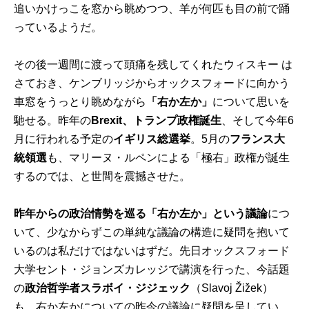
追いかけっこを窓から眺めつつ、羊が何匹も目の前で踊
っているようだ。
その後一週間に渡って頭痛を残してくれたウィスキー は
さておき、ケンブリッジからオックスフォードに向かう
車窓をうっとり眺めながら
「右か左か」
について思いを
馳せる。昨年の
Brexit、トランプ政権誕生
、そして今年6
月に行われる予定の
イギリス総選挙
。5月の
フランス大
統領選
も、マリーヌ・ルペンによる「極右」政権が誕生
するのでは、と世間を震撼させた。
昨年からの政治情勢を巡る「右か左か」という議論
につ
いて、少なからずこの単純な議論の構造に疑問を抱いて
いるのは私だけではないはずだ。先日オックスフォード
大学セント・ジョンズカレッジで講演を行った、今話題
の
政治哲学者スラボイ・ジジェック
（Slavoj Žižek）
も、右か左かについての昨今の議論に疑問を呈してい