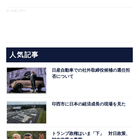
※ スポンサー
人気記事
日産自動車での社外取締役候補の選任拒
否について
印西市に日本の経済成長の現場を見た
トランプ政権はいま「下」 対日政策、