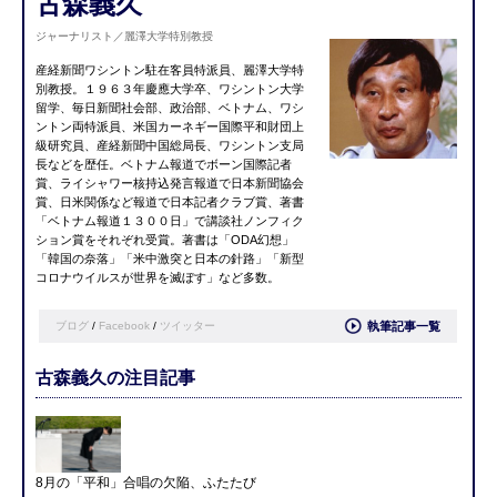
古森義久
ジャーナリスト／麗澤大学特別教授
産経新聞ワシントン駐在客員特派員、麗澤大学特
別教授。１９６３年慶應大学卒、ワシントン大学
留学、毎日新聞社会部、政治部、ベトナム、ワシ
ントン両特派員、米国カーネギー国際平和財団上
級研究員、産経新聞中国総局長、ワシントン支局
長などを歴任。ベトナム報道でボーン国際記者
賞、ライシャワー核持込発言報道で日本新聞協会
賞、日米関係など報道で日本記者クラブ賞、著書
「ベトナム報道１３００日」で講談社ノンフィク
ション賞をそれぞれ受賞。著書は「ODA幻想」
「韓国の奈落」「米中激突と日本の針路」「新型
コロナウイルスが世界を滅ぼす」など多数。
ブログ
/
Facebook
/
ツイッター
執筆記事一覧
古森義久の注目記事
8月の「平和」合唱の欠陥、ふたたび