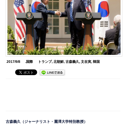
2017/9/8
.国際
トランプ
,
北朝鮮
,
古森義久
,
文在寅
,
韓国
古森義久
（ジャーナリスト・麗澤大学特別教授）