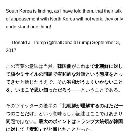
South Korea is finding, as I have told them, that their talk
of appeasement with North Korea will not work, they only
understand one thing!
— Donald J. Trump (@realDonaldTrump)
September 3,
2017
この言葉の意味は当然、
韓国側がこれまで北朝鮮に対し
て核やミサイルの問題で宥和的な対話という態度をとっ
てきた
と断じたうえで、その
宥和がうまくいかないこと
を、いまこそ思い知っただろう
――ということである。
そのツイッターの後半の「
北朝鮮が理解するのはただ一
つのことだけ
」という意味らしい記述はここではあまり
問題ではない
。最大のポイントはトランプ大統領が韓国
に対して「宥和」だと断じたこと
だった。