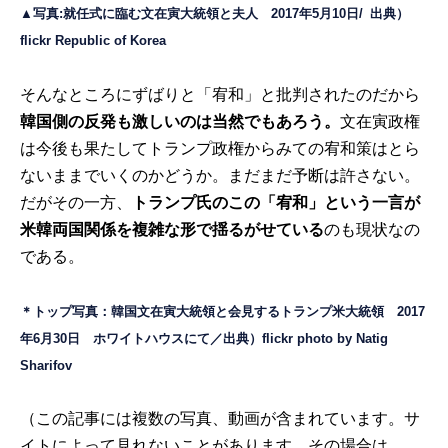
▲写真:就任式に臨む文在寅大統領と夫人 2017年5月10日/
出典）
flickr
Republic of Korea
そんなところにずばりと「宥和」と批判されたのだから
韓国側の反発も激しいのは当然でもあろう。
文在寅政権
は今後も果たしてトランプ政権からみての宥和策はとら
ないままでいくのかどうか。まだまだ予断は許さない。
だがその一方、
トランプ氏のこの「宥和」という一言が
米韓両国関係を複雑な形で揺るがせている
のも現状なの
である。
＊トップ写真：韓国文在寅大統領と会見するトランプ米大統領 2017
年6月30日 ホワイトハウスにて／出典）flickr photo by
Natig
Sharifov
（
この記事には複数の写真、動画が含まれています。サ
イトによって見れないことがあります。その場合は