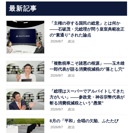
最新記事
「主権の存する国民の総意」とは何か
――石破茂・元総理が問う皇室典範改正
の“素通り”された論点
2026/8/7
.政治
「複数税率こそ諸悪の根源」――玉木雄
一郎代表が語る消費税減税の”落とし穴”
2026/8/7
.政治
「総理はスーパーでアルバイトしてきた
方がいい」――参政党・神谷宗幣代表が
斬る消費税減税という”愚策”
2026/8/7
.政治
8月の「平和」合唱の欠陥、ふたたび
2026/8/7
.政治