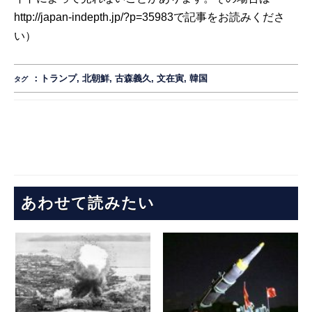
http://japan-indepth.jp/?p=35983
で記事を
お読みくださ
い
）
：
トランプ
,
北朝鮮
,
古森義久
,
文在寅
,
韓国
タグ
あわせて読みたい