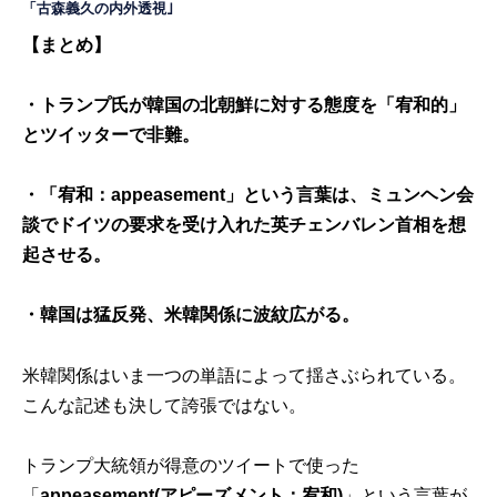
「古森義久の内外透視｣
【まとめ】
・トランプ氏が韓国の北朝鮮に対する態度を「宥和的」
とツイッターで非難。
・「宥和：appeasement」という言葉は、ミュンヘン会
談でドイツの要求を受け入れた英チェンバレン首相を想
起させる。
・韓国は猛反発、米韓関係に波紋広がる。
米韓関係はいま一つの単語によって揺さぶられている。
こんな記述も決して誇張ではない。
トランプ大統領が得意のツイートで使った
「
appeasement(アピーズメント：宥和)
」という言葉が