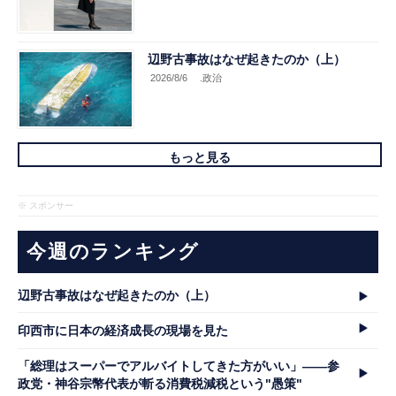
辺野古事故はなぜ起きたのか（上）
2026/8/6
.政治
もっと見る
※ スポンサー
今週のランキング
辺野古事故はなぜ起きたのか（上）
印西市に日本の経済成長の現場を見た
「総理はスーパーでアルバイトしてきた方がいい」――参
政党・神谷宗幣代表が斬る消費税減税という"愚策"