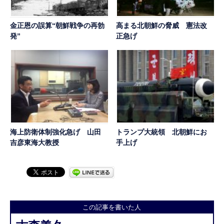
金正恩の誤算“朝鮮戦争の再勃
高まる北朝鮮の脅威 憲法改
発”
正急げ
海上防衛体制強化急げ 山田
トランプ大統領 北朝鮮にお
吉彦東海大教授
手上げ
この記事を書いた人