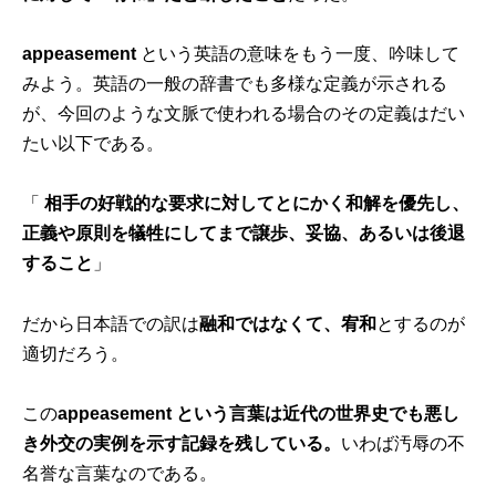
appeasement
という英語の意味をもう一度、吟味して
みよう。英語の一般の辞書でも多様な定義が示される
が、今回のような文脈で使われる場合のその定義はだい
たい以下である。
「
相手の好戦的な要求に対してとにかく和解を優先し、
正義や原則を犠牲にしてまで譲歩、妥協、あるいは後退
すること
」
だから日本語での訳は
融和ではなくて、宥和
とするのが
適切だろう。
この
appeasement という言葉は近代の世界史でも悪し
き外交の実例を示す記録を残している。
いわば汚辱の不
名誉な言葉なのである。