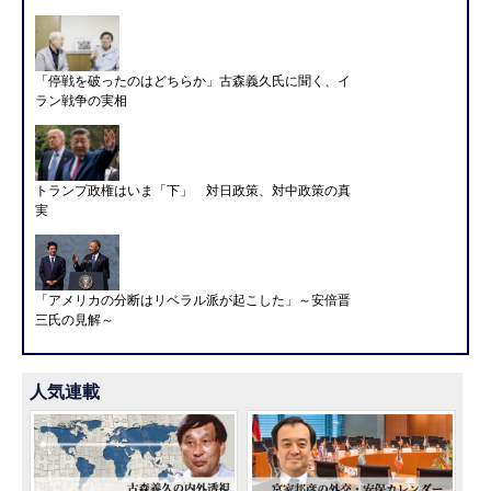
「停戦を破ったのはどちらか」古森義久氏に聞く、イ
ラン戦争の実相
トランプ政権はいま「下」 対日政策、対中政策の真
実
「アメリカの分断はリベラル派が起こした」～安倍晋
三氏の見解～
人気連載