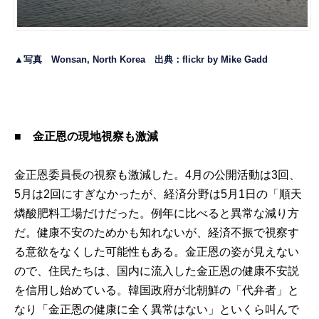
▲写真 Wonsan, North Korea 出典：flickr by
Mike Gadd
■ 金正恩の現地視察も激減
金正恩委員長の視察も激減した。4月の公開活動は3回、
5月は2回にすぎなかったが、経済分野は5月1日の「順天
燐酸肥料工場だけだった。例年に比べると異常な減り方
だ。健康不安のためかも知れないが、経済不振で視察す
る意欲をなくした可能性もある。金正恩の姿が見えない
ので、住民たちは、国内に流入した金正恩の健康不安説
を信用し始めている。韓国政府が北朝鮮の「代弁者」と
なり「金正恩の健康に全く異常はない」といくら叫んで