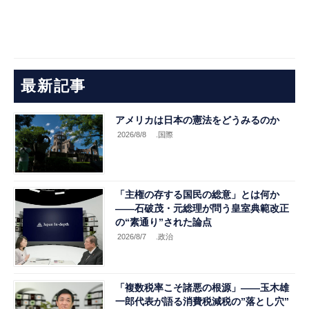
最新記事
アメリカは日本の憲法をどうみるのか
2026/8/8
.国際
「主権の存する国民の総意」とは何か
――石破茂・元総理が問う皇室典範改正
の“素通り”された論点
2026/8/7
.政治
「複数税率こそ諸悪の根源」――玉木雄
一郎代表が語る消費税減税の”落とし穴”