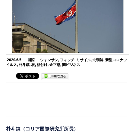
2020/6/5
.国際
ウォンサン
,
フィッチ
,
ミサイル
,
北朝鮮
,
新型コロナウ
イルス
,
朴斗鎮
,
核
,
格付け
,
金正恩
,
闇ビジネス
朴斗鎮
（コリア国際研究所所長）