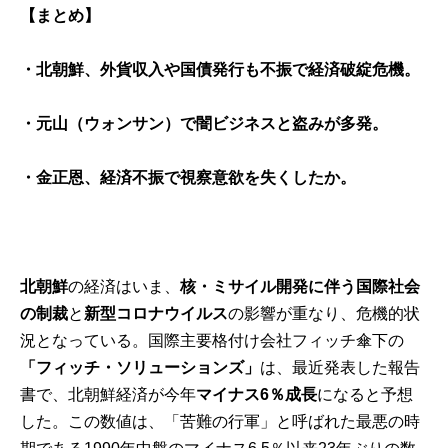
【まとめ】
・北朝鮮、外貨収入や国債発行も不振で経済破綻危機。
・元山（ウォンサン）で闇ビジネスと盗みが多発。
・金正恩、経済不振で視察意欲を失くしたか。
北朝鮮
の経済はいま、
核・ミサイル開発に伴う国際社会
の制裁
と
新型コロナウイルス
の影響が重なり、危機的状
況となっている。国際主要格付け会社フィッチ傘下の
「フィッチ・ソリューションズ」
は、最近発表した報告
書で、北朝鮮経済が今年
マイナス6％成長
になると予想
した。この数値は、「苦難の行軍」と呼ばれた最悪の時