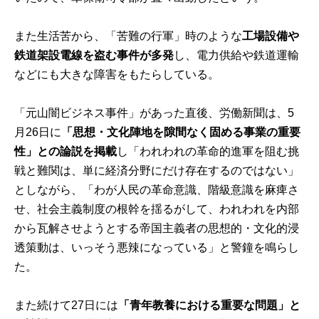
また生活苦から、「苦難の行軍」時のような
工場設備や
鉄道架設電線を盗む事件が多発
し、電力供給や鉄道運輸
などにも大きな障害をもたらしている。
「元山闇ビジネス事件」があった直後、労働新聞は、5
月26日に
「思想・文化陣地を隙間なく固める事業の重要
性」との論説を掲載
し「われわれの革命的進軍を阻む挑
戦と難関は、単に経済分野にだけ存在するのではない」
としながら、「わが人民の革命意識、階級意識を麻痺さ
せ、社会主義制度の根幹を揺るがして、われわれを内部
から瓦解させようとする帝国主義者の思想的・文化的浸
透策動は、いっそう悪辣になっている」と警鐘を鳴らし
た。
また続けて27日には
「青年教養における重要な問題」と