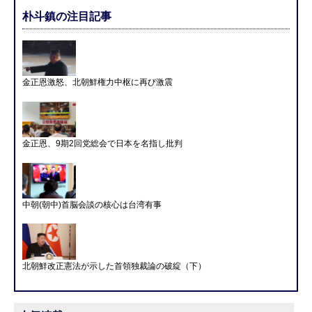
朴斗鎮の注目記事
金正恩激怒、北朝鮮権力中枢に再び激震
金正恩、9期2回党総会で日本を名指し批判
中朝(朝中)首脳会談の核心は台湾有事
北朝鮮改正憲法が示した首領独裁論の破綻（下）