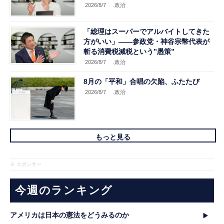
2026/8/7
.政治
「総理はスーパーでアルバイトしてきた
方がいい」――参政党・神谷宗幣代表が
斬る消費税減税という”愚策”
2026/8/7
.政治
8月の「平和」合唱の欠陥、ふたたび
2026/8/7
.政治
もっと見る
※ スポンサー
今週のランキング
アメリカは日本の憲法をどうみるのか