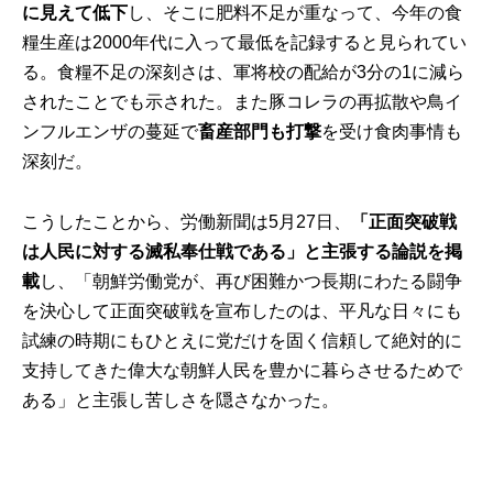
に見えて低下
し、そこに肥料不足が重なって、今年の食
糧生産は2000年代に入って最低を記録すると見られてい
る。食糧不足の深刻さは、軍将校の配給が3分の1に減ら
されたことでも示された。また豚コレラの再拡散や鳥イ
ンフルエンザの蔓延で
畜産部門も打撃
を受け食肉事情も
深刻だ。
こうしたことから、労働新聞は5月27日、
「正面突破戦
は人民に対する滅私奉仕戦である」と主張する論説を掲
載
し、「朝鮮労働党が、再び困難かつ長期にわたる闘争
を決心して正面突破戦を宣布したのは、平凡な日々にも
試練の時期にもひとえに党だけを固く信頼して絶対的に
支持してきた偉大な朝鮮人民を豊かに暮らさせるためで
ある」と主張し苦しさを隠さなかった。