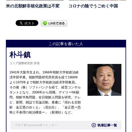
米の北朝鮮非核化政策は不変
コロナの陰でうごめく中国
この記事を書いた人
朴斗鎮
コリア国際研究所 所長
1941年大阪市生まれ。1966年朝鮮大学校政治経
済学部卒業。朝鮮問題研究所所員を経て1968年
より1975年まで朝鮮大学校政治経済学部教員。
その後（株）ソフトバンクを経て、経営コンサル
タントとなり、2006年から現職。デイリーNK顧
問。朝鮮半島問題、在日朝鮮人問題を研究。テレ
ビ、新聞、雑誌で言論活動。著書に『
揺れる北朝
鮮 金正恩のゆくえ
』（花伝社）、「金正恩ー恐
怖と不条理の統
治構造ー」（新潮社）など。
ブログ
/
Facebook
/
ツイッター
執筆記事一覧