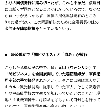
ぶりの国債発行に踏み切ったが、これも不振だ。
償還日
には紙くず同然となることがわかっているので、なかな
か買い手が見つからず、国債の消化率は現在のところ
8％に過ぎない。この問題解決のために金委員長の妹の
金与正が陣頭指揮
をとっているという。
■ 経済破綻で「闇ビジネス」と「盗み」が横行
こうした危機状況の中で、最近
元山（ウォンサン）
で
「闇ビジネス」を全国展開していた秘密組織が、軍保衛
司令部の手で摘発された
という。そこには除隊軍人や元
山カルマ観光軸開発に従事していた軍人、そして職場青
年や中高級学校の学生まで加わっていたとのことだ。現
地の主要機関幹部には賄賂をばらまいて口封じを行って
いたので、軍保衛司令部が直々出動したという。