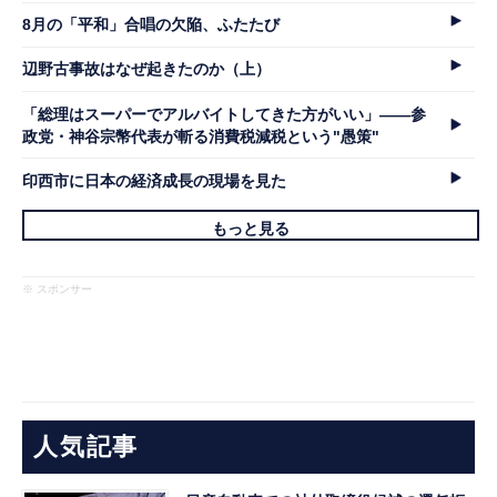
8月の「平和」合唱の欠陥、ふたたび
辺野古事故はなぜ起きたのか（上）
「総理はスーパーでアルバイトしてきた方がいい」――参
政党・神谷宗幣代表が斬る消費税減税という"愚策"
印西市に日本の経済成長の現場を見た
もっと見る
※ スポンサー
人気記事