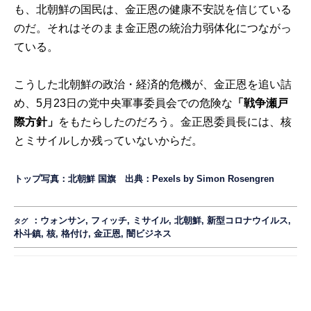
も、北朝鮮の国民は、金正恩の健康不安説を信じている
のだ。それはそのまま金正恩の統治力弱体化につながっ
ている。
こうした北朝鮮の政治・経済的危機が、金正恩を追い詰
め、5月23日の党中央軍事委員会での危険な
「戦争瀬戸
際方針」
をもたらしたのだろう。金正恩委員長には、核
とミサイルしか残っていないからだ。
トップ写真：北朝鮮 国旗 出典：Pexels by
Simon Rosengren
：
ウォンサン
,
フィッチ
,
ミサイル
,
北朝鮮
,
新型コロナウイルス
,
タグ
朴斗鎮
,
核
,
格付け
,
金正恩
,
闇ビジネス