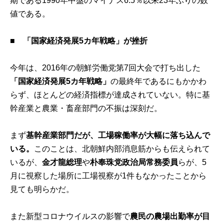
期である1990年中盤のマイナス6.5％以来23年ぶりの数
値である。
■ 「国家経済発展5カ年戦略」が挫折
今年は、2016年の朝鮮労働党第7回大会で打ち出した
「国家経済発展5カ年戦略」
の最終年であるにもかかわ
らず、ほとんどの経済指標が達成されていない。特に基
幹産業と農業・畜産部門の不振は深刻だ。
まず
基幹産業部門だが、工場稼働率が大幅に落ち込んで
いる。
このことは、北朝鮮内部消息筋からも伝えられて
いるが、
金才龍総理
や
朴奉珠党政治局常務委員
らが、5
月に視察した場所に工場視察が1件もなかったことから
見ても明らかだ。
また新型コロナウイルスの影響で
農民の農場出勤率が目