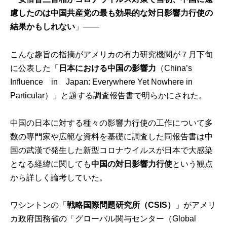
慮したのは中国共産党の最も効果的な対日影響力行使の
結果かもしれない
」――
こんな趣旨の指摘がアメリカの有力研究機関が７月下旬
に公表した「
日本における中国の影響力
（China’s
Influence in Japan: Everywhere Yet Nowhere in
Particular）」と題する調査報告書で明らかにされた。
中国の日本に対する種々の影響力行使の工作について多
数の専門家や広範な資料を基礎に調査した同報告書は中
国の武漢で発生した新型コロナウイルスが日本で大感染
となる経緯に関しても
中国の対日影響力行使
という観点
から詳しく論考していた。
ワシントンの「
戦略国際問題研究所
（
CSIS
）
」がアメリ
カ政府国務省の「
グローバル関与センター
（Global