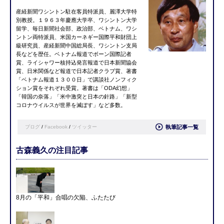
産経新聞ワシントン駐在客員特派員、麗澤大学特
別教授。１９６３年慶應大学卒、ワシントン大学
留学、毎日新聞社会部、政治部、ベトナム、ワシ
ントン両特派員、米国カーネギー国際平和財団上
級研究員、産経新聞中国総局長、ワシントン支局
長などを歴任。ベトナム報道でボーン国際記者
賞、ライシャワー核持込発言報道で日本新聞協会
賞、日米関係など報道で日本記者クラブ賞、著書
「ベトナム報道１３００日」で講談社ノンフィク
ション賞をそれぞれ受賞。著書は「ODA幻想」
「韓国の奈落」「米中激突と日本の針路」「新型
コロナウイルスが世界を滅ぼす」など多数。
ブログ
/
Facebook
/
ツイッター
執筆記事一覧
古森義久の注目記事
8月の「平和」合唱の欠陥、ふたたび