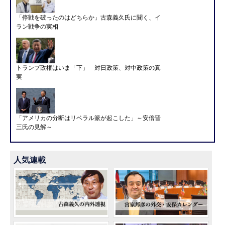
「停戦を破ったのはどちらか」古森義久氏に聞く、イ
ラン戦争の実相
トランプ政権はいま「下」 対日政策、対中政策の真
実
「アメリカの分断はリベラル派が起こした」～安倍晋
三氏の見解～
人気連載