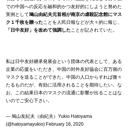
での中国への反応を融和的かつ友好的にしようと努めた
実例として
鳩山由紀夫元首相が南京の虐殺記念館にマス
ク１千枚を贈った
ことを人民日報などが大々的に報じ、
「日中友好」を改めて強調した
ことが記されていた。
私は日中友好継承発展会という団体の代表として、ある
企業の応援をいただき、中国の対外友好協会に百万個の
マスクを送ることができた。中国の人口からすれば微々
たるものだが、有効に活用されることを期待したい。な
お、この結果日本のマスクの流通に影響が出ることはな
いのでご安心下さい。
— 鳩山友紀夫（由紀夫）Yukio Hatoyama
(@hatoyamayukio)
February 16, 2020