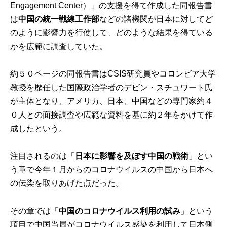
Engagement Center）」の支援を得て作成した同報告書
は
中国の統一戦線工作部
などの諸機関が日本に対してど
のように影響力を行使して、どのような結果を得ている
かを広範に調査していた。
約５０ページの同報告書はCSIS研究員やコロンビア大学
教授を歴任した国際政治学者のデビン・スチュワート氏
が主体となり、アメリカ、日本、中国などの専門家約４
０人との面接調査や広範な資料を基に約２年をかけて作
成したという。
注目されるのは「
日本に影響を及ぼす中国の戦術
」とい
う章で今年１月からのコロナウイルスの中国から日本へ
の伝染を取りあげた点だった。
その章では「
中国のコロナウイルス利用の試み
」という
項目で中国当局がコロナウイルス感染を利用して日本側