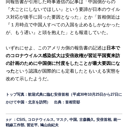
同報告書が引用した時事通信の記事は「中国側からの
『大ごとにしないでほしい』という要諦が日本のウイル
ス対応が後手に回った要因となった」とか「首相側近は
『１月時点で中国人すべての入国を止めるしかなかった
が、もう遅い』と頭を抱えた」とも報道していた。
いずれにせよ、このアメリカ側の報告書の記述は
日本で
のコロナウイルス感染拡大は安倍政権が習近平国賓来訪
の計画のために中国側に忖度をしたことが最大要因にな
った
という認識が国際的にも定着したともいえる実態を
改めて示したようだ。
トップ写真：歓迎式典に臨む安倍首相（平成30年10月25日から27日に
かけて中国・北京を訪問） 出典：
首相官邸
：
CSIS
,
コロナウィルス
,
マスク
,
中国
,
古森義久
,
安倍首相
,
統一
タグ
戦線工作部
,
習近平
,
鳩山由紀夫