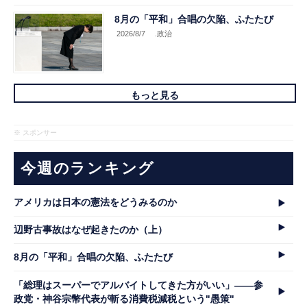
8月の「平和」合唱の欠陥、ふたたび
2026/8/7
.政治
もっと見る
※ スポンサー
今週のランキング
アメリカは日本の憲法をどうみるのか
辺野古事故はなぜ起きたのか（上）
8月の「平和」合唱の欠陥、ふたたび
「総理はスーパーでアルバイトしてきた方がいい」――参
政党・神谷宗幣代表が斬る消費税減税という"愚策"