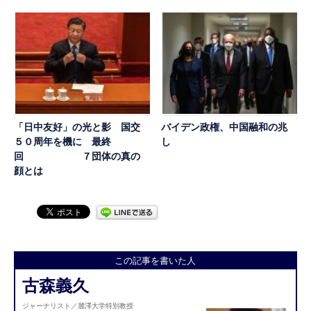
「日中友好」の光と影 国交
バイデン政権、中国融和の兆
５０周年を機に 最終
し
回 ７団体の真の
顔とは
この記事を書いた人
古森義久
ジャーナリスト／麗澤大学特別教授