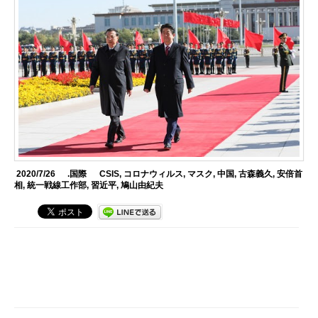
2020/7/26
.国際
CSIS
,
コロナウィルス
,
マスク
,
中国
,
古森義久
,
安倍首
相
,
統一戦線工作部
,
習近平
,
鳩山由紀夫