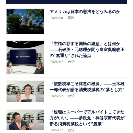
アメリカは日本の憲法をどうみるのか
2026/8/8
.国際
「主権の存する国民の総意」とは何か
――石破茂・元総理が問う皇室典範改正
の“素通り”された論点
2026/8/7
.政治
「複数税率こそ諸悪の根源」――玉木雄
一郎代表が語る消費税減税の”落とし穴”
2026/8/7
.政治
「総理はスーパーでアルバイトしてきた
方がいい」――参政党・神谷宗幣代表が
斬る消費税減税という”愚策”
2026/8/7
.政治