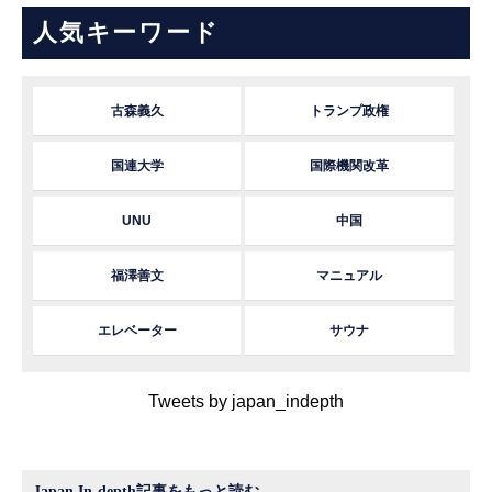
人気キーワード
古森義久
トランプ政権
国連大学
国際機関改革
UNU
中国
福澤善文
マニュアル
エレベーター
サウナ
Tweets by japan_indepth
Japan In-depth記事をもっと読む