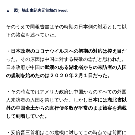
▲ 図）鳩山由紀夫元首相のTweet
そのうえで同報告書はその時期の日本側の対応として以
下の諸点を述べていた。
・
日本政府のコロナウイルスへの初期の対応は控え目
だ
った。その原因は中国に対する畏敬の念だと思われた。
日本政府が中国の
武漢のある湖北省からの来訪者の入国
の規制を始めたのは２０２０年２月１日だった。
・その時点ではアメリカ政府は中国からのすべての外国
人来訪者の入国を禁じていた。しかし
日本には湖北省以
外の中国全土からの直行便多数が平常のまま旅客を満載
して到着していた。
・安倍晋三首相はこの危機に対してこの時点では前面に