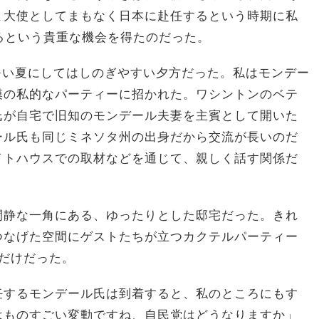
よ大使としてまもなく日本に赴任するという時期に私
るという貴重な機会を得たのだった。
ンの暑い夏にしてはしのぎやすい夕方だった。私はモンデー
模の私的なパーティーに招かれた。ワシントンのベテ
氏が自宅で旧知のモンデール夫妻を主賓として開いた
ール氏も同じミネソタ州の出身だから交流が長いのだ
イトハウスでの取材などを通じて、親しく話す関係だ
閑静な一角にある、ゆったりとした邸宅だった。きれ
つなげた空間にゲストたちが立つカクテルパーティー
だけだった。
任するモンデール氏は到着すると、私のところにもす
はものすごい変動ですね、自民党はどうなりますか」