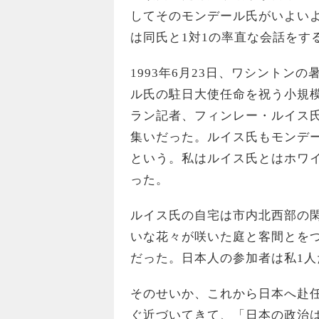
してそのモンデール氏がいよい
は同氏と1対1の率直な会話をす
1993年6月23日、ワシント
ル氏の駐日大使任命を祝う小規
ラン記者、フィンレー・ルイス
集いだった。ルイス氏もモンデ
という。私はルイス氏とはホワ
った。
ルイス氏の自宅は市内北西部の
いな花々が咲いた庭と客間とを
だった。日本人の参加者は私1人
そのせいか、これから日本へ赴
ぐ近づいてきて、「日本の政治