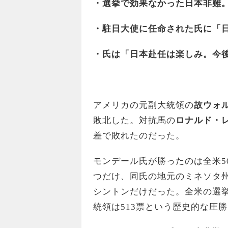
・選挙で効果なかった日本非難
・駐日大使に任命された氏に「
・氏は「日本赴任は楽しみ。今
アメリカの元副大統領の
故ウォ
敗北した。対抗馬の
ロナルド・
差で敗れたのだった。
モンデール氏が勝ったのは全米5
つだけ、同氏の地元のミネソタ
シントンだけだった。全米の選挙
統領は513票という歴史的な圧