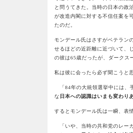
と問うてきた。当時の日本の政
が改造内閣に対する不信任案を
たのだ。
モンデール氏はさすがベテラン
せるほどの近距離に近づいて、
の彼は65歳だったが、ダークス
私は彼に会ったら必ず聞こうと
「84年の大統領選挙中には、
な
日本への認識はいまも変わり
するとモンデール氏は一瞬、表
「いや、当時の共和党のレーガ