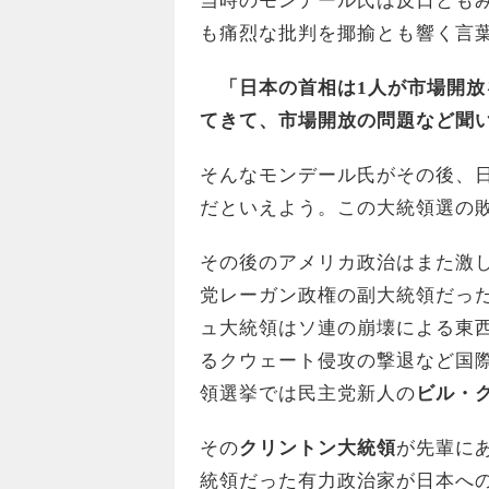
当時のモンデール氏は反日とも
も痛烈な批判を揶揄とも響く言
「日本の首相は1人が市場開
てきて、市場開放の問題など聞
そんなモンデール氏がその後、
だといえよう。この大統領選の敗
その後のアメリカ政治はまた激し
党レーガン政権の副大統領だっ
ュ大統領はソ連の崩壊による東
るクウェート侵攻の撃退など国際
領選挙では民主党新人の
ビル・
その
クリントン大統領
が先輩に
統領だった有力政治家が日本へ