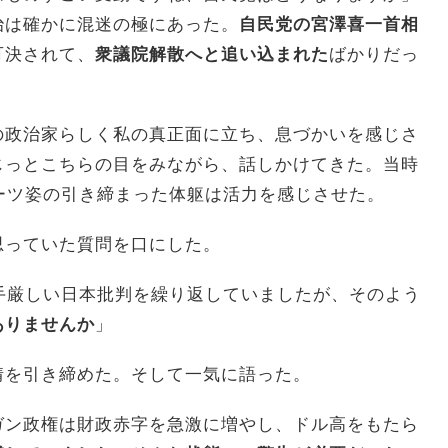
治は確かに混迷の極にあった。
自民党の宮澤喜一首相
可決されて、
衆議院解散へと追い込まれた
ばかりだっ
の政治家らしく私の真正面に立ち、息づかいを感じさ
じっとこちらの目をみながら、話しかけてきた。当時
ーツ姿の引き締まった体躯は活力を感じさせた。
思っていた質問を口にした。
手厳しい日本批判を繰り返していましたが、そのよう
ありませんか
」
情を引き締めた。そして一気に語った。
ン政権は財政赤字を急激に増やし、ドル高をもたら