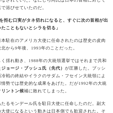
みなされていた。なにしろ同氏は日本の首相に対して
葉で浴びせていたのだ。
放を拒む口実がタネ切れになると、すぐに次の首相が出
いたこともないとシラを切る」
日本駐在のアメリカ大使に任命されたのは歴史の皮肉
北から9年後、1993年のことだった。
く揺れ動き、1988年の大統領選挙ではそれまで共和
た
ジョージ・ブッシュ氏（先代）
が圧勝した。ブッシ
西冷戦の終結やイラクのサダム・フセイン大統領によ
情勢では歴史的な成果をあげた。だが1992年の大統
クリントン候
補に敗れてしまった。
あたるモンデール氏を駐日大使に任命したのだ。副大
の大使になるという動きは日本側でも歓迎された。そ