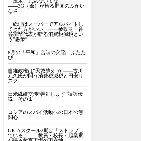
「玉木、元気ないよな」
――3G（爺）が斬る野党のふがい
なさ
「総理はスーパーでアルバイトし
てきた方がいい」――参政党・神
谷宗幣代表が斬る消費税減税とい
う”愚策”
8月の「平和」合唱の欠陥、ふたた
び
自維政権は“天城越え”か――古川
元久氏が問う消費税減税と円安リ
スク
日米繊維交渉“善処します”誤訳伝
説 その１
ロシアのスパイ活動への日本の無
関心
GIGAスクール2期は「ストップし
ている」——教員・校長・起業家
が語る教育現場の現在地