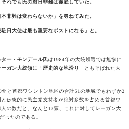
。それでも氏の対日非難は徹底していた。
日本非難は変わらないか」を尋ねてみた。
後駐日大使は最も重要なポストになる」と。
ルター・モンデール氏
は1984年の大統領選では無惨に
レーガン大統領
に「
歴史的な地滑り
」とも呼ばれた大
0州と首都ワシントン地区の合計51の地域でもわずか2
州と伝統的に民主党支持者が絶対多数を占める首都ワ
人の数だと、なんと13票、これに対してレーガン大
勝だったのである。