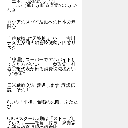
「玉木、元気ないよな」
――3G（爺）が斬る野党のふがい
なさ
ロシアのスパイ活動への日本の無
関心
自維政権は“天城越え”か――古川
元久氏が問う消費税減税と円安リ
スク
「総理はスーパーでアルバイトし
てきた方がいい」――参政党・神
谷宗幣代表が斬る消費税減税とい
う”愚策”
日米繊維交渉“善処します”誤訳伝
説 その１
8月の「平和」合唱の欠陥、ふたた
び
GIGAスクール2期は「ストップし
ている」——教員・校長・起業家
が語る教育現場の現在地