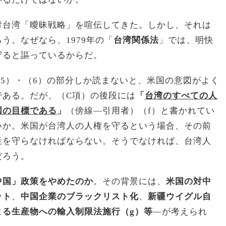
対台湾「曖昧戦略」を喧伝してきた。しかし、それは
う。なぜなら、1979年の「
台湾関係法
」では、明快
守ると謳っているからだ。
（5）・（6）の部分しか読まないと、米国の意図がよく
である。だが、（C項）の後段には
「
台湾のすべての人
国の目標である
」
（傍線―引用者）（f）と書かれてい
いか。米国が台湾人の人権を守るという場合、その前
産を守らなければならない。そうでなければ、台湾人
だろう。
中国」政策をやめたのか
。その背景には、
米国の対中
ット
、
中国企業のブラックリスト化
、
新疆ウイグル自
よる生産物への輸入制限法施行（g）等
―が考えられ