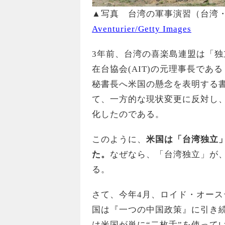
▲写真 台湾の軍事演習（台湾・屏
Aventurier/Getty Images
3年前、台湾の喜楽島連盟は「
在台協会(AIT)の元理事長で
秘書長へ米国の懸念を表明する書
て、一方的な現状変更に反対し
化したのである。
このように、
米国は「台湾独立」
た。
なぜなら、「台湾独立」が
る。
さて、今年4月、ロイド・オー
国は『一つの中国政策』に引き
は米国が単に“二枚舌”を使って