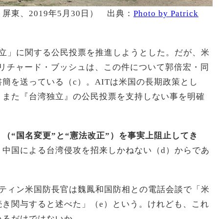
東、2019年5月30日） 出典：
Photo by Patrick
独立」に関する公民投票を推進しようとした。だが、米
あるリチャード・ブッシュは、この件について郭倍宏・同
簡を送っている（c）。AITは米国の長期政策とし
、また『台湾独立』の公民投票を支持しない事を明確
（“国名変更”と“憲法改正”）を事実上阻止してき
、中国による台湾侵攻を招来しかねない（d）からであ
スティン米国防長官は魏鳳和国防相との電話会談で「米
続き関与すると述べた」（e）という。けれども、これ
いるだけではないか。