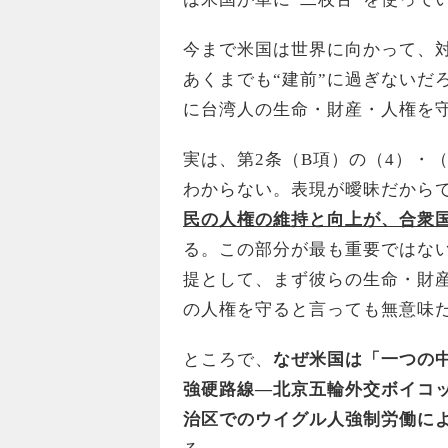
今まで米国は世界に向かって、
あくまでも“建前”に過ぎないだろ
に台湾人の生命・財産・人権を
実は、第2条（B項）の（4）・
わからない。表現が曖昧だから
民の人権の維持と向上が、合衆
る。この部分が最も重要ではな
提として、まず彼らの生命・財
の人権を守ると言っても無意味
ところで、
なぜ米国は「一つの
強硬路線―北京五輪外交ボイコ
治区でのウイグル人強制労働に