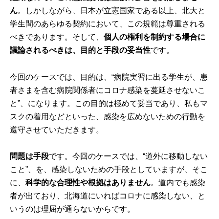
ん
。しかしながら、日本が立憲国家である以上、北大と
学生間のあらゆる契約において、この規範は尊重される
べきであります。そして、
個人の権利を制約する場合に
議論されるべきは、目的と手段の妥当性
です。
今回のケースでは、目的は、“病院実習に出る学生が、患
者さまを含む病院関係者にコロナ感染を蔓延させないこ
と”、になります。この目的は極めて妥当であり、私もマ
スクの着用などといった、感染を広めないための行動を
遵守させていただきます。
問題は手段
です。今回のケースでは、“道外に移動しない
こと”、を、感染しないための手段としていますが、そこ
に、
科学的な合理性や根拠はありません
。道内でも感染
者が出ており、北海道にいればコロナに感染しない、と
いうのは理屈が通らないからです。