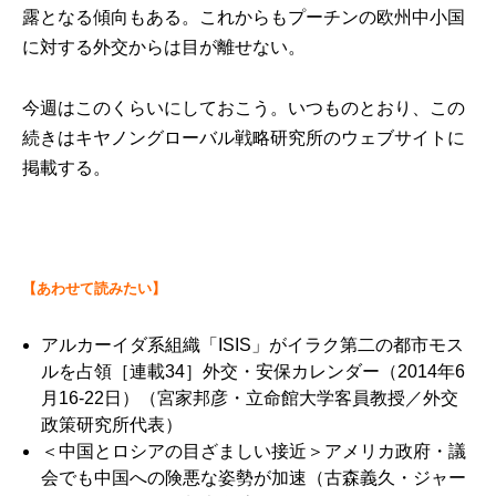
露となる傾向もある。これからもプーチンの欧州中小国
に対する外交からは目が離せない。
今週はこのくらいにしておこう。いつものとおり、この
続きは
キヤノングローバル戦略研究所のウェブサイト
に
掲載する。
【あわせて読みたい】
アルカーイダ系組織「ISIS」がイラク第二の都市モス
ルを占領［連載34］外交・安保カレンダー（2014年6
月16-22日）
（宮家邦彦・立命館大学客員教授／外交
政策研究所代表）
＜中国とロシアの目ざましい接近＞アメリカ政府・議
会でも中国への険悪な姿勢が加速
（古森義久・ジャー