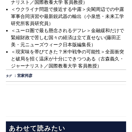
ナリスト／国際教養大学 客員教授）
＜ウクライナ問題で接近する中露＞尖閣周辺での中露
軍事合同演習や最新鋭武器の輸出
（小泉悠・未来工学
研究所客員研究員）
＜ユーロ圏で最も懸念されるデフレ＞金融緩和だけで
緊縮財政で苦しむ国々の経済は立て直せない
(藤田正
美・元ニューズウィーク日本版編集長）
＜現実味を帯びてきた？米中戦争の可能性＞全面衝突
と破局を招く温床が十分にできつつある
（古森義久・
ジャーナリスト／国際教養大学 客員教授）
：
宮家邦彦
タグ
あわせて読みたい