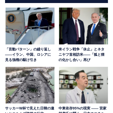
「言動パターン」の繰り返し
米イラン戦争「休止」とネタ
――イラン、中国、ロシアに
ニヤフ首相訪米――「狐と狸
見る強権の駆け引き
の化かし合い」再び
サッカーW杯で見えた日韓の違
中東依存95%の現実 ―― 宮家