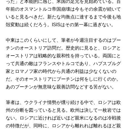
った」と本能的に感じ、米国の足元を見始めている。百
年前のオスマントルコ帝国崩壊は今もその余震が続いて
いると見るべきだ。新たな均衡点に達するまで今後も地
殻変動は続くだろう。ISISはその第一幕に過ぎない。
中東はこのくらいにして、筆者が今週注目するのはプー
チンのオーストリア訪問だ。歴史的に見ると、ロシアと
オーストリアは戦略的な親和性を持っている。両国にと
って共通の敵はフランスやトルコであり、ハプスブルグ
家とロマノフ家の時代から共通の利益は少なくないの
だ。そのオーストリアにプーチンは何をしに行くのか。
あのプーチンが無意味な親善訪問などする筈がない。
筆者は、ウクライナ情勢が燻り続ける中で、ロシアは欧
州の分断を図っていると見る。欧州は決して一枚岩では
ない。ロシアに近ければ近いほど親米になるのは冷戦後
の特徴だが、同時に、ロシアから離れれば離れるほど親