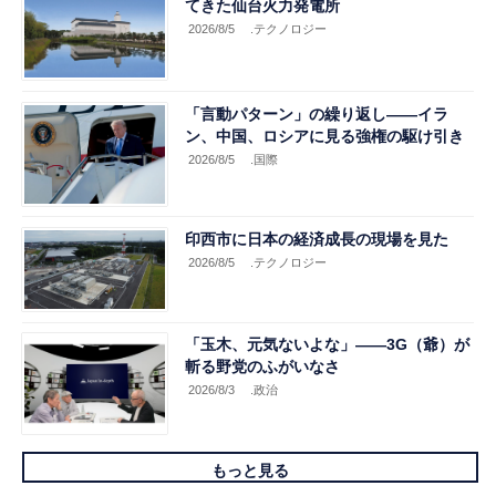
てきた仙台火力発電所
2026/8/5
.テクノロジー
「言動パターン」の繰り返し――イラ
ン、中国、ロシアに見る強権の駆け引き
2026/8/5
.国際
印西市に日本の経済成長の現場を見た
2026/8/5
.テクノロジー
「玉木、元気ないよな」――3G（爺）が
斬る野党のふがいなさ
2026/8/3
.政治
もっと見る