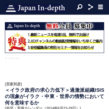
※ スポンサー
[宮家邦彦]
＜イラク政府の求心力低下＞過激派組織ISIS
の現象がイラク・中東・世界の情勢において
何を意味するか
[外交・安保カレンダー（2014年6月23-29日）]