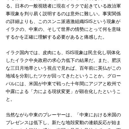
る。日本の一般視聴者に現在イラクで起きている政治軍
事現象を判り易く説明するのは意外に難しい。事実関係
の詳細よりも、このスンニ派過激組織ISISという現象が
イラクの、中東の、そして世界の情勢にとって何を意味
するかを正確に理解する必要があると痛感した。
イラク国内では、皮肉にも、ISIS現象は民主化し弱体化
したイラク中央政府の求心力低下の結果だ。また、肥沃
な三日月地帯という視点で見れば、百年前に英仏がこの
地域を分割したツケが回ってきたということか。グロー
バルには、米国が中東で戦った十年間にアジアと欧州で
中露による「力による現状変更」が顕在化したというこ
と。
当然ながら中東のプレーヤーは、「中東における米国の
プレゼンスは低下し、新たな地殻変動の連鎖反応が始ま