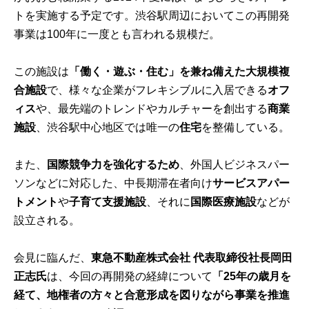
トを実施する予定です。渋谷駅周辺においてこの再開発
事業は100年に一度とも言われる規模だ。
この施設は
「働く・遊ぶ・住む」を兼ね備えた大規模複
合施設
で、様々な企業がフレキシブルに入居できる
オフ
ィス
や、最先端のトレンドやカルチャーを創出する
商業
施設
、渋谷駅中心地区では唯一の
住宅
を整備している。
また、
国際競争力を強化するため
、外国人ビジネスパー
ソンなどに対応した、中長期滞在者向け
サービスアパー
トメント
や
子育て支援施設
、それに
国際医療施設
などが
設立される。
会見に臨んだ、
東急不動産株式会社 代表取締役社長岡田
正志氏
は、今回の再開発の経緯について
「25年の歳月を
経て、地権者の方々と合意形成を図りながら事業を推進