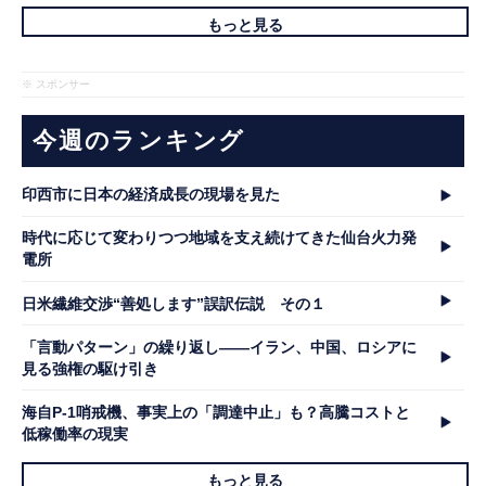
もっと見る
※ スポンサー
今週のランキング
印西市に日本の経済成長の現場を見た
時代に応じて変わりつつ地域を支え続けてきた仙台火力発
電所
日米繊維交渉“善処します”誤訳伝説 その１
「言動パターン」の繰り返し――イラン、中国、ロシアに
見る強権の駆け引き
海自P-1哨戒機、事実上の「調達中止」も？高騰コストと
低稼働率の現実
もっと見る