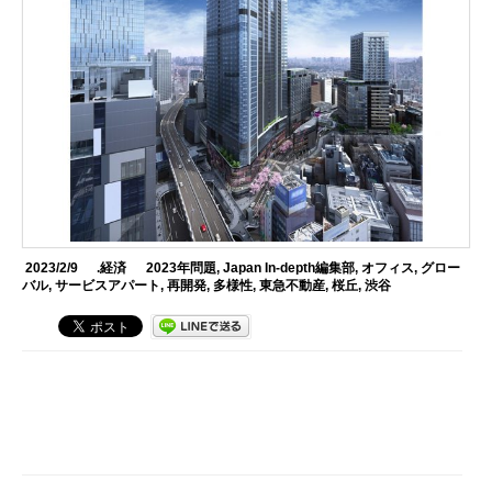
2023/2/9
.経済
2023年問題
,
Japan In-depth編集部
,
オフィス
,
グロー
バル
,
サービスアパート
,
再開発
,
多様性
,
東急不動産
,
桜丘
,
渋谷