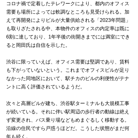
コロナ禍で定着したテレワークにより、都内のオフィス
需要も場所によっては軟調なところも見受けられる。加
えて再開発によりビルが大量供給される「2023年問題」
も取りざたされる中、本物件のオフィスの内定率は既に
6割に達しており、1年半後の街開きまでには満室にでき
ると岡田氏は自信を示した。
渋谷に限っていえば、オフィス需要は堅調であり、賃料
も下がっていないという。これまでオフィスビルが足り
なかった同地区において、駅チカのビルの利便性がテナ
ントに高く評価されているようだ。
次々と高層ビルが建ち、渋谷駅ターミナルも大規模工事
が続いている。それに伴い駅周辺の歩行者の動線は絶え
ず変更され、バス乗り場などもめまぐるしく移動する。
沿線の住民ですら戸惑うほどだ。こうした状態がまだ何
年も続く。