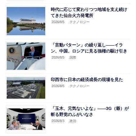
時代に応じて変わりつつ地域を支え続け
てきた仙台火力発電所
2026/8/5
.テクノロジー
「言動パターン」の繰り返し――イラ
ン、中国、ロシアに見る強権の駆け引き
2026/8/5
.国際
印西市に日本の経済成長の現場を見た
2026/8/5
.テクノロジー
「玉木、元気ないよな」――3G（爺）が
斬る野党のふがいなさ
2026/8/3
.政治