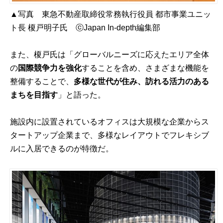
▲写真 東急不動産取締役常務執行役員 都市事業ユニッ
ト長 榎戸明子氏 ⓒJapan In-depth編集部
また、榎戸氏は「グローバルニーズに応えたエリア全体
の
国際競争力を強化
することを含め、さまざまな機能を
整備することで、
多様な世代が住み、訪れる活力のある
まちを目指す
」と語った。
施設内に設置されているオフィスは大規模な企業からス
タートアップ企業まで、多様なレイアウトでフレキシブ
ルに入居できるのが特徴だ。