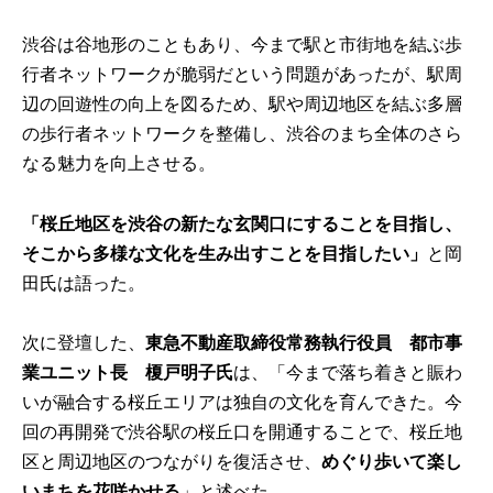
渋谷は谷地形のこともあり、今まで駅と市街地を結ぶ歩
行者ネットワークが脆弱だという問題があったが、駅周
辺の回遊性の向上を図るため、駅や周辺地区を結ぶ多層
の歩行者ネットワークを整備し、渋谷のまち全体のさら
なる魅力を向上させる。
「桜丘地区を渋谷の新たな玄関口にすることを目指し、
そこから多様な文化を生み出すことを目指したい」
と岡
田氏は語った。
次に登壇した、
東急不動産取締役常務執行役員 都市事
業ユニット長 榎戸明子氏
は、「今まで落ち着きと賑わ
いが融合する桜丘エリアは独自の文化を育んできた。今
回の再開発で渋谷駅の桜丘口を開通することで、桜丘地
区と周辺地区のつながりを復活させ、
めぐり歩いて楽し
いまちを花咲かせる
」と述べた。