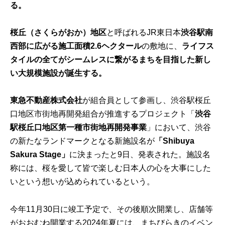
る。
桜丘（さくらがおか）地区
と呼ばれるJR東日本
渋谷駅南
西部に広がる施工面積2.6ヘクタール
の敷地に、
ライフス
タイルの全てがシームレスに繋がるまちを目指した新し
い大規模施設が誕生する。
東急不動産株式会社
が組合員として参画し、渋谷駅桜丘
口地区市街地再開発組合が推進するプロジェクト「
渋谷
駅桜丘口地区第一種市街地再開発事業
」において、渋谷
の新たなランドマークとなる新施設名が
「Shibuya
Sakura Stage」
に決まったと9日、発表された。施設名
称には、桜を愛して皆で楽しむ日本人の心を大事にした
いという想いが込められているという。
今年11月30日に竣工予定で、その後順次開業し、店舗等
がおおむね開業する2024年夏には、まちびらきのイベン