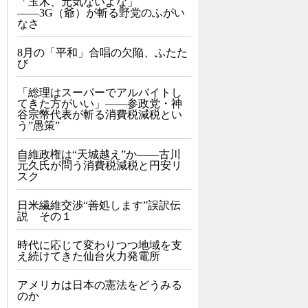
「玉木、元気ないよな」
――3G（爺）が斬る野党のふがい
なさ
8月の「平和」合唱の欠陥、ふたた
び
「総理はスーパーでアルバイトし
てきた方がいい」――参政党・神
谷宗幣代表が斬る消費税減税とい
う”愚策”
自維政権は“天城越え”か――古川
元久氏が問う消費税減税と円安リ
スク
日米繊維交渉“善処します”誤訳伝
説 その１
時代に応じて変わりつつ地域を支
え続けてきた仙台火力発電所
アメリカは日本の憲法をどうみる
のか