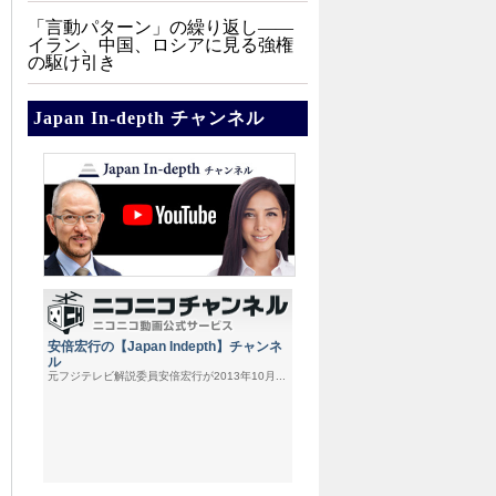
「言動パターン」の繰り返し――
イラン、中国、ロシアに見る強権
の駆け引き
Japan In-depth チャンネル