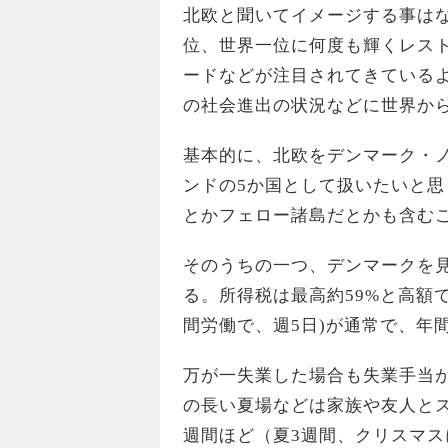
北欧と聞いてイメージする事は
位、世界一位に何度も輝くレス
ードなどが注目されてきている
の社会進出の状況などに世界か
基本的に、北欧をデンマーク・
ンドの5か国として扱いたいと
とかフェロー諸島だとかも含む
そのうちの一つ、デンマークを見
る。所得税は最高約59%と高額で
間労働で、週5日)が通常で、年
万が一失業した場合も失業手当
の長い夏場などは家族や友人と
週間ほど（夏3週間、クリスマス