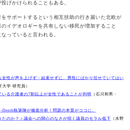
が投げかけられることもある。
者をサポートするという相互扶助の行き届いた北欧が
様のイデオロギーを共有しない移民が増加すること
になっていると言われる。
る女性が声を上げず・結束せずに、男性にばかり任せていてはい
T大学 研究員）
ている介護者の7割以上が女性であることが判明
（石川和男・
）
In-Depth執筆陣が徹底分析！問題の本質がココに。
きたのか？＞議会への関心のなさが招く議員のモラル低下
（水野