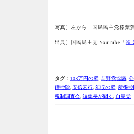
写真）左から 国民民主党榛葉
出典）国民民主党 YouTube「
※
タグ
：
103万円の壁
,
与野党協議
,
公
礎控除
,
安倍宏行
,
年収の壁
,
所得控
税制調査会
,
編集長が聞く
,
自民党