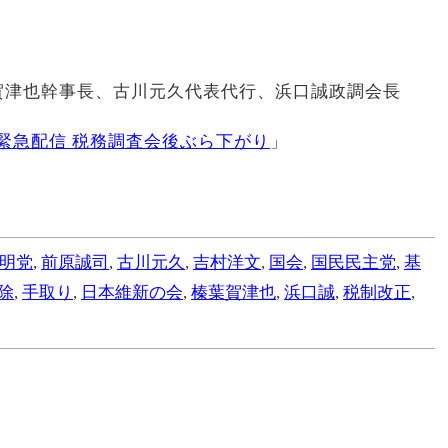
賀津也幹事長、古川元久代表代行、浜口誠政調会長
 緊急配信 税務調査会後ぶら下がり
」
明党
,
前原誠司
,
古川元久
,
吉村洋文
,
国会
,
国民民主党
,
基
除
,
手取り
,
日本維新の会
,
榛葉賀津也
,
浜口誠
,
税制改正
,