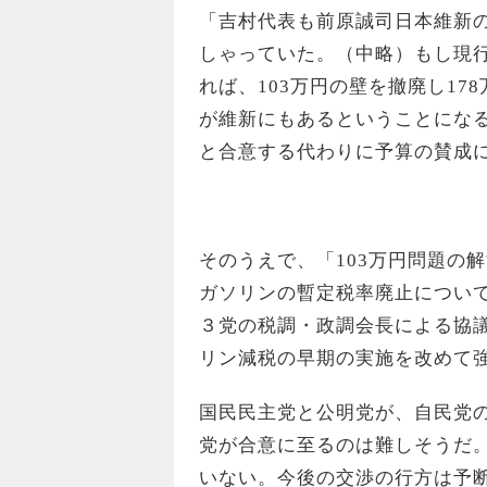
「吉村代表も前原誠司日本維新の
しゃっていた。（中略）もし現
れば、103万円の壁を撤廃し1
が維新にもあるということにな
と合意する代わりに予算の賛成
そのうえで、「103万円問題
ガソリンの暫定税率廃止につい
３党の税調・政調会長による協
リン減税の早期の実施を改めて
国民民主党と公明党が、自民党
党が合意に至るのは難しそうだ
いない。今後の交渉の行方は予