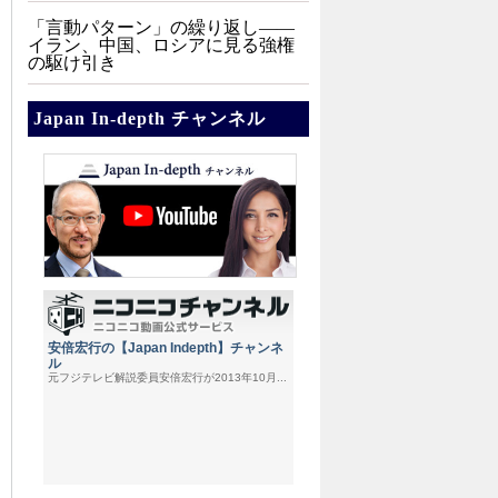
「言動パターン」の繰り返し――
イラン、中国、ロシアに見る強権
の駆け引き
Japan In-depth チャンネル