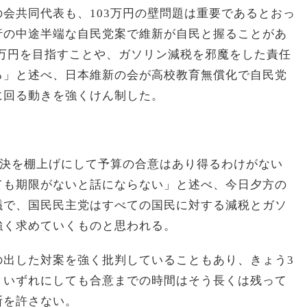
会共同代表も、103万円の壁問題は重要であるとおっ
行の中途半端な自民党案で維新が自民と握ることがあ
78万円を目指すことや、ガソリン減税を邪魔をした責任
る」と述べ、日本維新の会が高校教育無償化で自民党
に回る動きを強くけん制した。
の解決を棚上げにして予算の合意はあり得るわけがない
ても期限がないと話にならない」と述べ、今日夕方の
議で、国民民主党はすべての国民に対する減税とガソ
強く求めていくものと思われる。
の出した対案を強く批判していることもあり、きょう3
。いずれにしても合意までの時間はそう長くは残って
断を許さない。