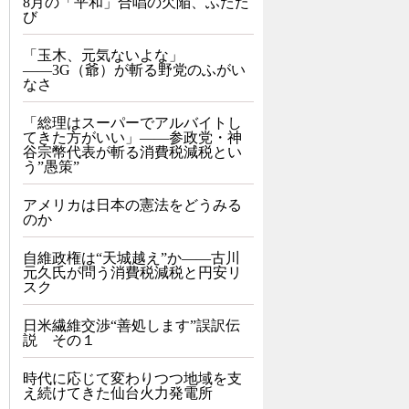
8月の「平和」合唱の欠陥、ふたた
び
「玉木、元気ないよな」
――3G（爺）が斬る野党のふがい
なさ
「総理はスーパーでアルバイトし
てきた方がいい」――参政党・神
谷宗幣代表が斬る消費税減税とい
う”愚策”
アメリカは日本の憲法をどうみる
のか
自維政権は“天城越え”か――古川
元久氏が問う消費税減税と円安リ
スク
日米繊維交渉“善処します”誤訳伝
説 その１
時代に応じて変わりつつ地域を支
え続けてきた仙台火力発電所