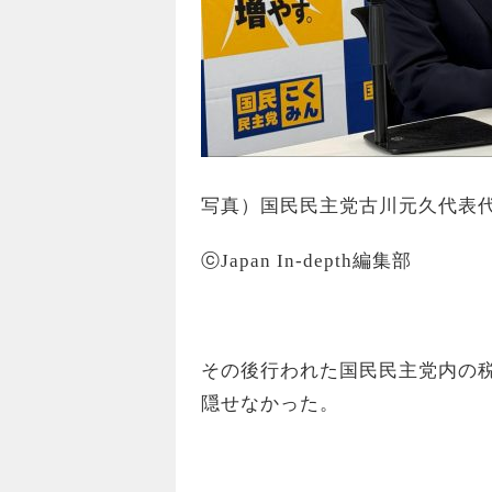
写真）国民民主党古川元久代表
ⓒJapan In-depth編集部
その後行われた国民民主党内の
隠せなかった。