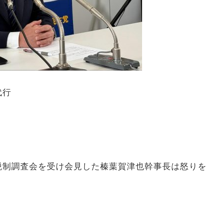
代行
税制調査会を受け会見した榛葉賀津也幹事長は怒りを