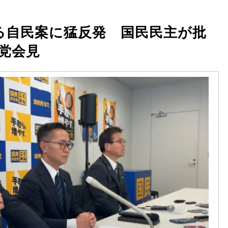
巡る自民案に猛反発 国民民主が批
党会見