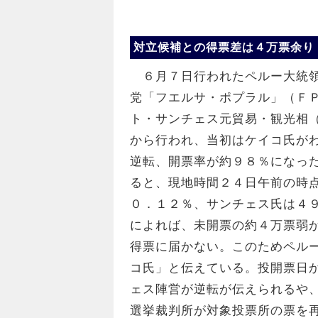
対立候補との得票差は４万票余り
６月７日行われたペルー大統領
党「フエルサ・ポプラル」（Ｆ
ト・サンチェス元貿易・観光相
から行われ、当初はケイコ氏が
逆転、開票率が約９８％になっ
ると、現地時間２４日午前の時
０．１２％、サンチェス氏は４
によれば、未開票の約４万票弱
得票に届かない。このためペル
コ氏」と伝えている。投開票日
ェス陣営が逆転が伝えられるや
選挙裁判所が対象投票所の票を