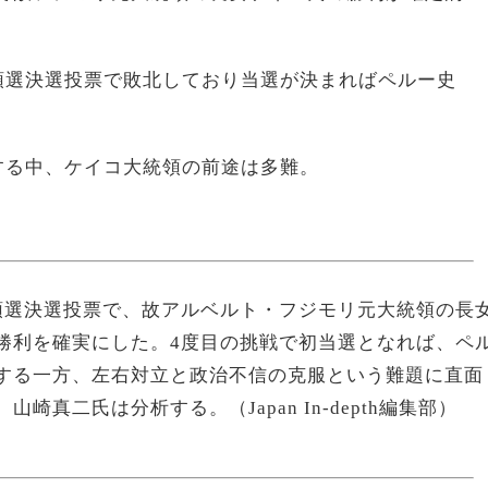
選決選投票で敗北しており当選が決まればペルー史
る中、ケイコ大統領の前途は多難。
領選決選投票で、故アルベルト・フジモリ元大統領の長
勝利を確実にした。4度目の挑戦で初当選となれば、ペ
する一方、左右対立と政治不信の克服という難題に直面
、山崎真二氏は分析する。
（Japan In-depth編集部）