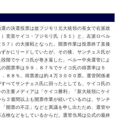
選の決選投票は故フジモリ元大統領の長女で右派政
Ｐ）党首ケイコ・フジモリ氏（５１）と、左派ロベル
（５７）の大接戦となった。開票作業は投票終了直後
わずかにリードしていたが、その後、サンチェス氏が
た段階でケイコ氏が巻き返した。ペルー中央選管によ
点の開票率は９９．８７％でケイコ氏の得票率は５
９．８８％、得票差は約４万３０００票。選管関係者
がすべてサンチェス氏に回ったとしても、ケイコ氏の
ーの主要メディアは「ケイコ勝利」「新大統領にケイ
から２週間以上も開票作業が続いているのは、サンチ
、「開票の不正」などと異議を申し出たため、選管や
再点検などをしているからだ。選管当局は公式の最終