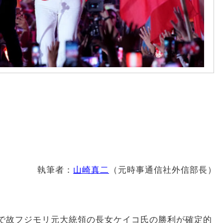
執筆者：
山崎真二
（
元時事通信社外信部長）
で故フジモリ元大統領の長女ケイコ氏の勝利が確定的