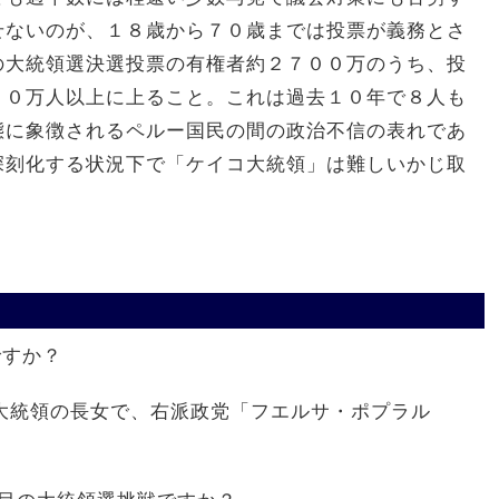
せないのが、１８歳から７０歳までは投票が義務とさ
の大統領選決選投票の有権者約２７００万のうち、投
００万人以上に上ること。これは過去１０年で８人も
態に象徴されるペルー国民の間の政治不信の表れであ
深刻化する状況下で「ケイコ大統領」は難しいかじ取
。
ですか？
大統領の長女で、右派政党「フエルサ・ポプラル