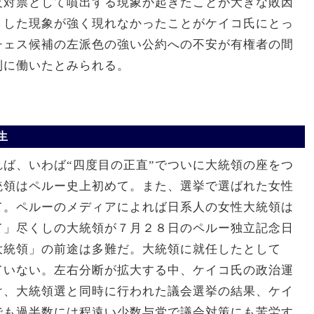
反対票として噴出する現象が起きたことが大きな敗因
うした現象が強く現れなかったことがケイコ氏にとっ
チェス候補の左派色の強い公約への不安が有権者の間
利に働いたとみられる。
生
ば、いわば“四度目の正直”でついに大統領の座をつ
統領はペルー史上初めて。また、選挙で選ばれた女性
て。ペルーのメディアによれば日系人の女性大統領は
て」尽くしの大統領が７月２８日のペルー独立記念日
大統領」の前途は多難だ。大統領に就任したとして
ていない。左右分断が拡大する中、ケイコ氏の政治運
け、大統領選と同時に行われた議会選挙の結果、ケイ
でも過半数には程遠い少数与党で議会対策にも苦労す