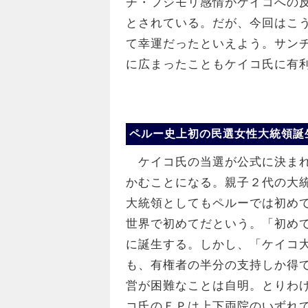
チ・フジモリ感情がケイコへの
とされている。だが、今回はこ
て幸運だったといえよう。サン
に広まったこともケイコ氏に有
ペルー史上初の民選女性大統領誕
ケイコ氏の当選が公式に決まれ
かむことになる。親子２代の大
大統領としてもペルーでは初め
世界で初めてだという。「初め
に誕生する。しかし、「ケイコ
も、有権者の半分の支持しか得
営が困難なことは自明。とりわ
コ氏のＦＰは上下両院のいずれ