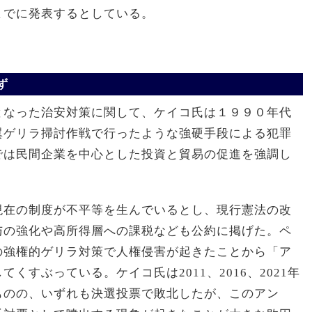
までに発表するとしている。
ず
なった治安対策に関して、ケイコ氏は１９９０年代
翼ゲリラ掃討作戦で行ったような強硬手段による犯罪
では民間企業を中心とした投資と貿易の促進を強調し
現在の制度が不平等を生んでいるとし、現行憲法の改
与の強化や高所得層への課税なども公約に掲げた。ペ
の強権的ゲリラ対策で人権侵害が起きたことから「ア
くすぶっている。ケイコ氏は2011、2016、2021年
ものの、いずれも決選投票で敗北したが、このアン