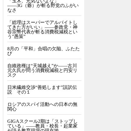
「玉木、元気ないよな」
――3G（爺）が斬る野党のふがい
なさ
「総理はスーパーでアルバイトし
てきた方がいい」――参政党・神
谷宗幣代表が斬る消費税減税とい
う”愚策”
8月の「平和」合唱の欠陥、ふたた
び
自維政権は“天城越え”か――古川
元久氏が問う消費税減税と円安リ
スク
日米繊維交渉“善処します”誤訳伝
説 その１
ロシアのスパイ活動への日本の無
関心
GIGAスクール2期は「ストップし
ている」——教員・校長・起業家
が語る教育現場の現在地