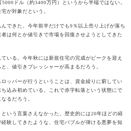
5000ドル（約3400万円）というから半端ではない。
住宅が対象だという。
込んできた。今年前半だけでも9％以上売り上げが落ち
業者は何とか値引きで市場を回復させようとしてきた
。
れている。今年秋には新規住宅の完成がピークを迎え
ると、値引きプレッシャーが高まるだろう。
ベロッパーが行うということは、資金繰りに窮してい
落ち込み初めている。これで赤字転落という状態にで
になるだろう。
という言葉さえなかった。歴史的には20年ほどの経
が経験してきたような、住宅バブルが弾ける悪夢を知