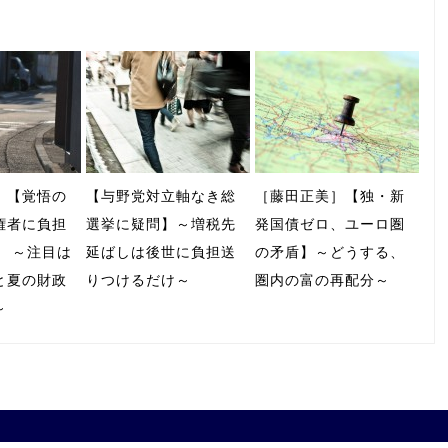
］【覚悟の
【与野党対立軸なき総
［藤田正美］【独・新
権者に負担
選挙に疑問】～増税先
発国債ゼロ、ユーロ圏
】 ～注目は
延ばしは後世に負担送
の矛盾】～どうする、
と夏の財政
りつけるだけ～
圏内の富の再配分～
～