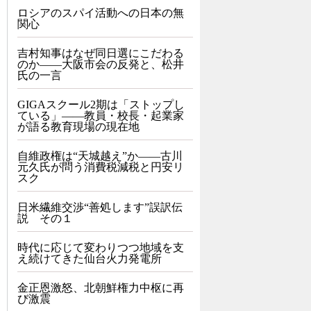
ロシアのスパイ活動への日本の無
関心
吉村知事はなぜ同日選にこだわる
のか――大阪市会の反発と、松井
氏の一言
GIGAスクール2期は「ストップし
ている」——教員・校長・起業家
が語る教育現場の現在地
自維政権は“天城越え”か――古川
元久氏が問う消費税減税と円安リ
スク
日米繊維交渉“善処します”誤訳伝
説 その１
時代に応じて変わりつつ地域を支
え続けてきた仙台火力発電所
金正恩激怒、北朝鮮権力中枢に再
び激震