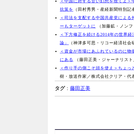
＜中国に対する甘い幻想を捨てよ＞
抗策を
（田村秀男・産経新聞特別記
＜司法を支配する中国共産党による
ーもターゲットに
（加藤鉱・ノンフ
＜下方修正を続ける2014年の世界
論」
（神津多可思・リコー経済社会
＜資金が市場にあふれているのに物
にある
（藤田正美・ジャーナリスト／Jap
＜作り手の側こそ頭を使え＞ちょっ
樹・放送作家／株式会社クリア・代
タグ
：
藤田正美