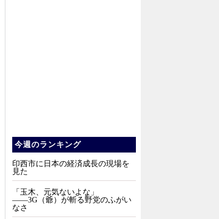
今週のランキング
印西市に日本の経済成長の現場を
見た
「玉木、元気ないよな」
――3G（爺）が斬る野党のふがい
なさ