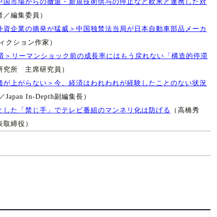
中国市場からの撤退・新規技術供与の停止など欧米と連携した対
者／編集委員）
外資企業の摘発が猛威＞中国独禁法当局が日本自動車部品メーカ
ィクション作家）
経済＞リーマンショック前の成長率にはもう戻れない「構造的停滞
研究所 主席研究員）
価が上がらない＞今、経済はわれわれが経験したことのない状況
an In-Depth副編集長）
とした「禁じ手」でテレビ番組のマンネリ化は防げる
（高橋秀
表取締役）