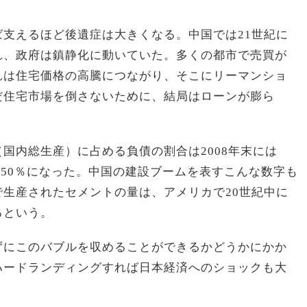
支えるほど後遺症は大きくなる。中国では21世紀に
れ、政府は鎮静化に動いていた。多くの都市で売買が
れは住宅価格の高騰につながり、そこにリーマンショ
だ住宅市場を倒さないために、結局はローンが膨ら
（国内総生産）に占める負債の割合は2008年末には
は250％になった。中国の建設ブームを表すこんな数字も
年間で生産されたセメントの量は、アメリカで20世紀中に
るという。
ずにこのバブルを収めることができるかどうかにかか
ハードランディングすれば日本経済へのショックも大