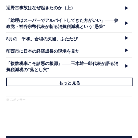
辺野古事故はなぜ起きたのか（上）
「総理はスーパーでアルバイトしてきた方がいい」――参
政党・神谷宗幣代表が斬る消費税減税という"愚策"
8月の「平和」合唱の欠陥、ふたたび
印西市に日本の経済成長の現場を見た
「複数税率こそ諸悪の根源」――玉木雄一郎代表が語る消
費税減税の"落とし穴"
もっと見る
※ スポンサー