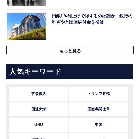
日銀1％利上げで得するのは誰か 銀行の
利ざやと国庫納付金を検証
もっと見る
人気キーワード
古森義久
トランプ政権
国連大学
国際機関改革
UNU
中国