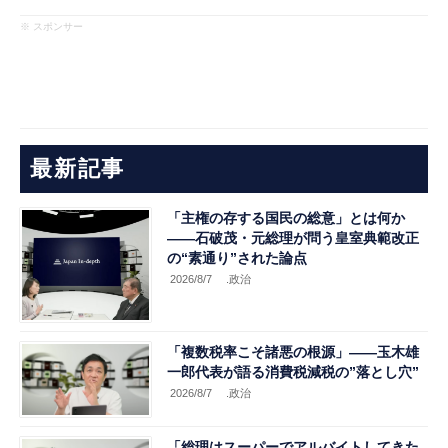
※ スポンサー
最新記事
「主権の存する国民の総意」とは何か
――石破茂・元総理が問う皇室典範改正
の“素通り”された論点
2026/8/7
.政治
「複数税率こそ諸悪の根源」――玉木雄
一郎代表が語る消費税減税の”落とし穴”
2026/8/7
.政治
「総理はスーパーでアルバイトしてきた