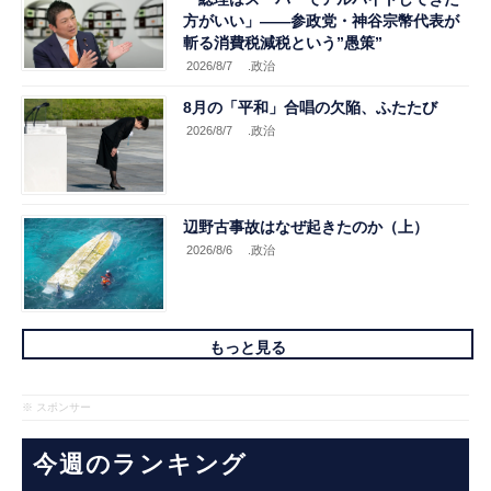
方がいい」――参政党・神谷宗幣代表が
斬る消費税減税という”愚策”
2026/8/7
.政治
8月の「平和」合唱の欠陥、ふたたび
2026/8/7
.政治
辺野古事故はなぜ起きたのか（上）
2026/8/6
.政治
もっと見る
※ スポンサー
今週のランキング