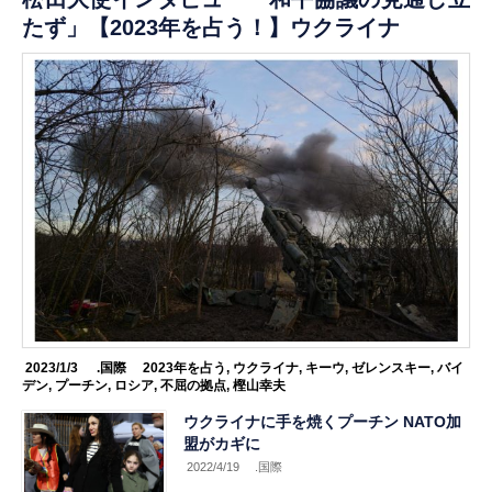
たず」【2023年を占う！】ウクライナ
2023/1/3
.国際
2023年を占う
,
ウクライナ
,
キーウ
,
ゼレンスキー
,
バイ
デン
,
プーチン
,
ロシア
,
不屈の拠点
,
樫山幸夫
ウクライナに手を焼くプーチン NATO加
盟がカギに
2022/4/19
.国際