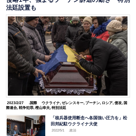
法廷設置も
2023/2/27
.国際
ウクライナ
,
ゼレンスキー
,
プーチン
,
ロシア
,
侵攻
,
国
際連合
,
戦争犯罪
,
樫山幸夫
,
特別法廷
「核兵器使用断念へ各国強い圧力を」松
田邦紀駐ウクライナ大使
2022/5/1
.政治