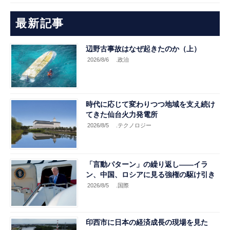
最新記事
辺野古事故はなぜ起きたのか（上）
2026/8/6
.政治
時代に応じて変わりつつ地域を支え続け
てきた仙台火力発電所
2026/8/5
.テクノロジー
「言動パターン」の繰り返し――イラ
ン、中国、ロシアに見る強権の駆け引き
2026/8/5
.国際
印西市に日本の経済成長の現場を見た