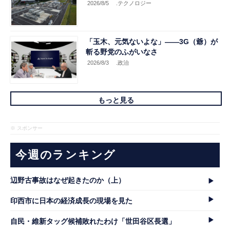
2026/8/5
.テクノロジー
「玉木、元気ないよな」――3G（爺）が
斬る野党のふがいなさ
2026/8/3
.政治
もっと見る
※ スポンサー
今週のランキング
辺野古事故はなぜ起きたのか（上）
印西市に日本の経済成長の現場を見た
自民・維新タッグ候補敗れたわけ「世田谷区長選」