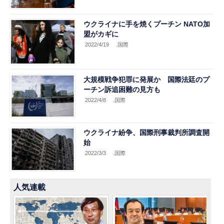
ウクライナに手を焼くプーチン NATO加
盟がカギに
2022/4/19
.国際
大規模戦争犯罪に発展か 国際法廷のプ
ーチン訴追困難の見方も
2022/4/8
.国際
ウクライナ紛争、国際刑事裁判所調査開
始
2022/3/3
.国際
人気連載