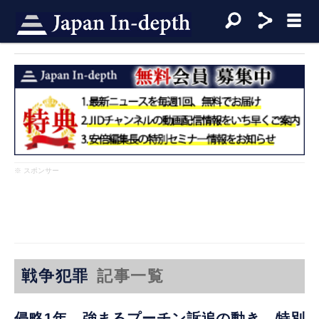
※ スポンサー
戦争犯罪
記事一覧
侵略1年、強まるプーチン訴追の動き 特別