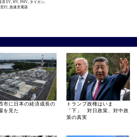
経済
EV
,
HV
,
PHV
,
タイカン
,
倍宏行
,
急速充電器
西市に日本の経済成長の
トランプ政権はいま
場を見た
「下」 対日政策、対中政
策の真実