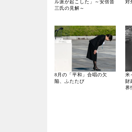
ル派が起こした」～安倍晋
対
三氏の見解～
8月の「平和」合唱の欠
米
陥、ふたたび
財
界