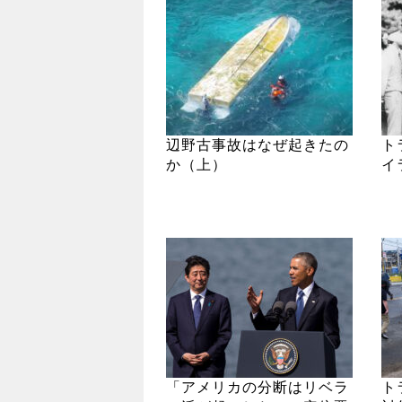
辺野古事故はなぜ起きたの
ト
か（上）
イ
「アメリカの分断はリベラ
ト