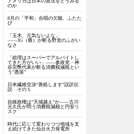
アメリカは日本の憲法をどうみる
のか
8月の「平和」合唱の欠陥、ふたた
び
「玉木、元気ないよな」
――3G（爺）が斬る野党のふがい
なさ
「総理はスーパーでアルバイトし
てきた方がいい」――参政党・神
谷宗幣代表が斬る消費税減税とい
う”愚策”
日米繊維交渉“善処します”誤訳伝
説 その１
自維政権は“天城越え”か――古川
元久氏が問う消費税減税と円安リ
スク
時代に応じて変わりつつ地域を支
え続けてきた仙台火力発電所