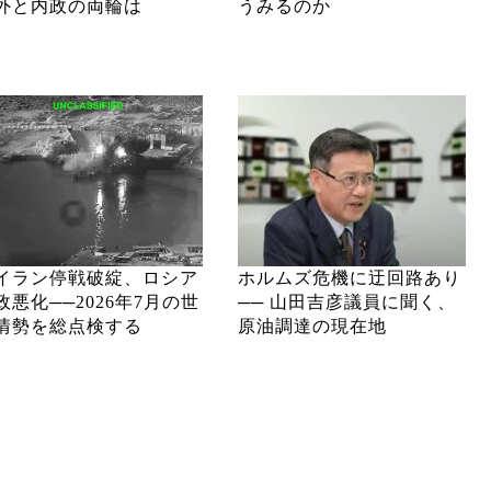
外と内政の両輪は
うみるのか
イラン停戦破綻、ロシア
ホルムズ危機に迂回路あり
政悪化──2026年7月の世
── 山田吉彦議員に聞く、
情勢を総点検する
原油調達の現在地