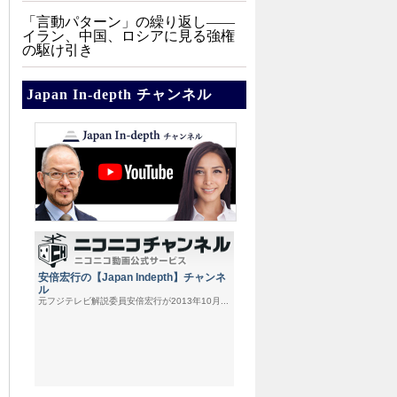
「言動パターン」の繰り返し――
イラン、中国、ロシアに見る強権
の駆け引き
Japan In-depth チャンネル