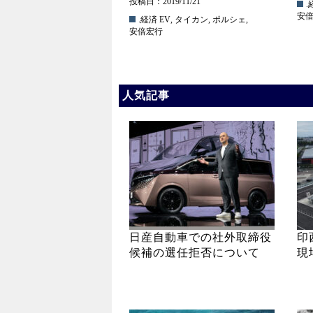
投稿日：2019/11/21
.
安
.経済
EV
,
タイカン
,
ポルシェ
,
安倍宏行
人気記事
日産自動車での社外取締役
印
候補の選任拒否について
現