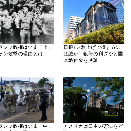
ランプ政権はいま「上」
日銀1％利上げで得するの
ラン攻撃の理由とは
は誰か 銀行の利ざやと国
庫納付金を検証
ランプ政権はいま「中」
アメリカは日本の憲法をど