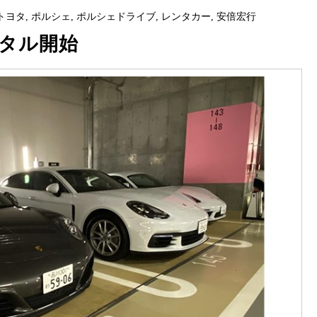
トヨタ
,
ポルシェ
,
ポルシェドライブ
,
レンタカー
,
安倍宏行
タル開始