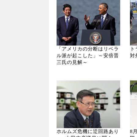
「アメリカの分断はリベラ
ト
ル派が起こした」～安倍晋
対
三氏の見解～
ホルムズ危機に迂回路あり
8