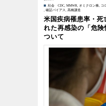
.社会
CDC
,
MMWR
,
オミクロン株
,
コ
,
確証バイアス
,
高橋謙造
米国疾病罹患率・死
れた再感染の「危険
ついて