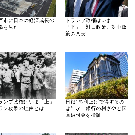
西市に日本の経済成長の
トランプ政権はいま
場を見た
「下」 対日政策、対中政
策の真実
ランプ政権はいま「上」
日銀1％利上げで得するの
ラン攻撃の理由とは
は誰か 銀行の利ざやと国
庫納付金を検証