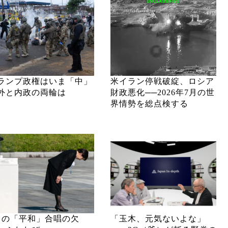
ランプ政権はいま「中」
米イラン停戦破綻、ロシア
外と内政の両輪は
財政悪化──2026年7月の世
界情勢を総点検する
月の「平和」合唱の欠
「玉木、元気ないよな」