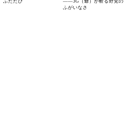
、ふたたび
――3G（爺）が斬る野党の
ふがいなさ