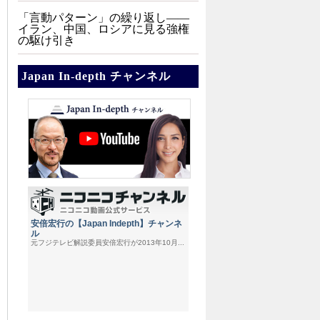
「言動パターン」の繰り返し――
イラン、中国、ロシアに見る強権
の駆け引き
Japan In-depth チャンネル