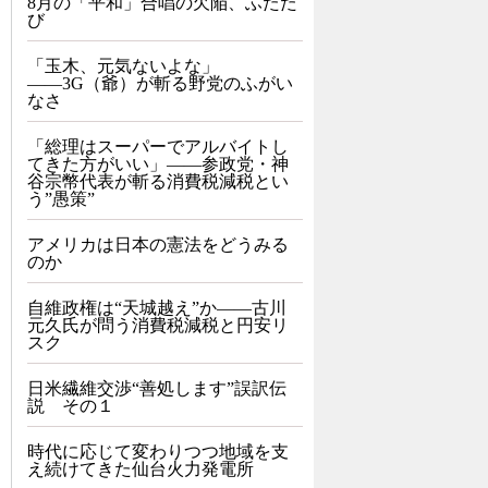
8月の「平和」合唱の欠陥、ふたた
び
「玉木、元気ないよな」
――3G（爺）が斬る野党のふがい
なさ
「総理はスーパーでアルバイトし
てきた方がいい」――参政党・神
谷宗幣代表が斬る消費税減税とい
う”愚策”
アメリカは日本の憲法をどうみる
のか
自維政権は“天城越え”か――古川
元久氏が問う消費税減税と円安リ
スク
日米繊維交渉“善処します”誤訳伝
説 その１
時代に応じて変わりつつ地域を支
え続けてきた仙台火力発電所