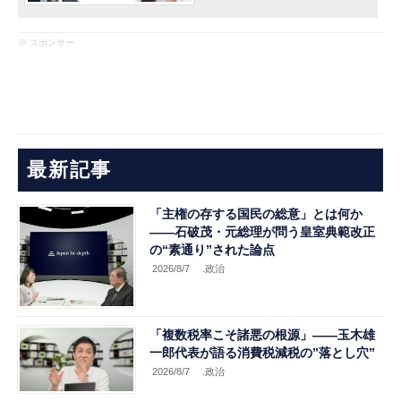
※ スポンサー
最新記事
「主権の存する国民の総意」とは何か
――石破茂・元総理が問う皇室典範改正
の“素通り”された論点
2026/8/7
.政治
「複数税率こそ諸悪の根源」――玉木雄
一郎代表が語る消費税減税の”落とし穴”
2026/8/7
.政治