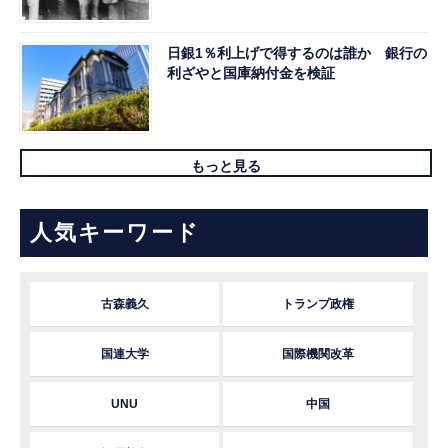
日銀1％利上げで得するのは誰か 銀行の
利ざやと国庫納付金を検証
もっと見る
人気キーワード
古森義久
トランプ政権
国連大学
国際機関改革
UNU
中国