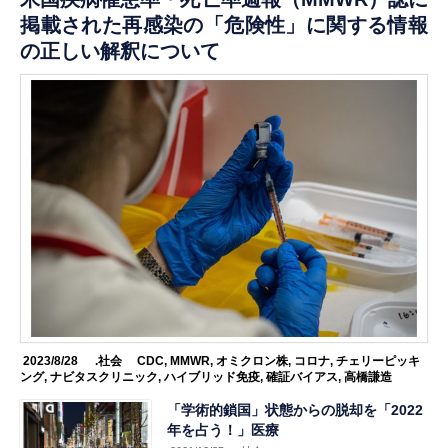
掲載された再感染の「危険性」に関する情報
の正しい解釈について
2023/8/28
.社会
CDC
,
MMWR
,
オミクロン株
,
コロナ
,
チェリーピッキ
ング
,
ナビタスクリニック
,
ハイブリッド免疫
,
確証バイアス
,
高橋謙造
「学術的鎖国」状態からの脱却を「2022
年を占う！」医療