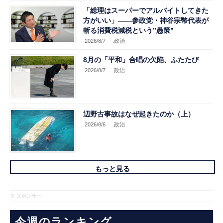
「総理はスーパーでアルバイトしてきた
方がいい」――参政党・神谷宗幣代表が
斬る消費税減税という”愚策”
2026/8/7
.政治
8月の「平和」合唱の欠陥、ふたたび
2026/8/7
.政治
辺野古事故はなぜ起きたのか（上）
2026/8/6
.政治
もっと見る
※ スポンサー
今週のランキング