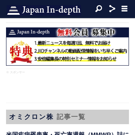
※ スポンサー
オミクロン株
記事一覧
米国疾病罹患率・死亡率週報（MMWR）誌に