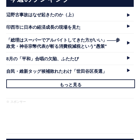
辺野古事故はなぜ起きたのか（上）
印西市に日本の経済成長の現場を見た
「総理はスーパーでアルバイトしてきた方がいい」――参
政党・神谷宗幣代表が斬る消費税減税という"愚策"
8月の「平和」合唱の欠陥、ふたたび
自民・維新タッグ候補敗れたわけ「世田谷区長選」
もっと見る
※ スポンサー