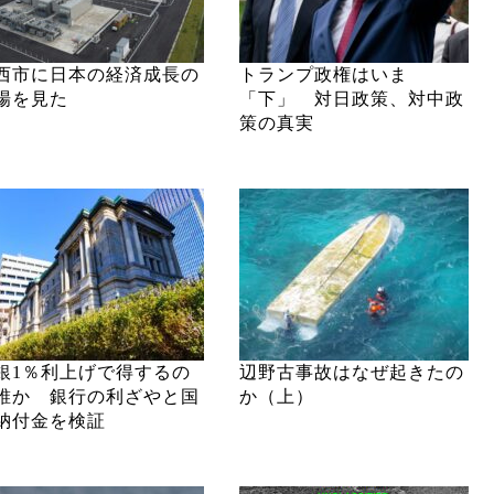
西市に日本の経済成長の
トランプ政権はいま
場を見た
「下」 対日政策、対中政
策の真実
銀1％利上げで得するの
辺野古事故はなぜ起きたの
誰か 銀行の利ざやと国
か（上）
納付金を検証