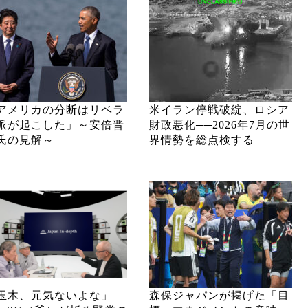
アメリカの分断はリベラ
米イラン停戦破綻、ロシア
派が起こした」～安倍晋
財政悪化──2026年7月の世
氏の見解～
界情勢を総点検する
玉木、元気ないよな」
森保ジャパンが掲げた「目