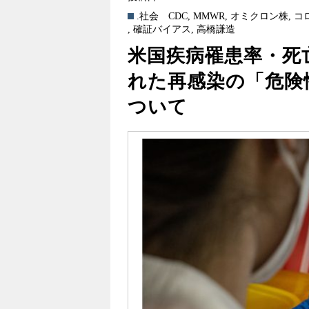
.社会
CDC
,
MMWR
,
オミクロン株
,
コ
,
確証バイアス
,
高橋謙造
米国疾病罹患率・死
れた再感染の「危険
ついて