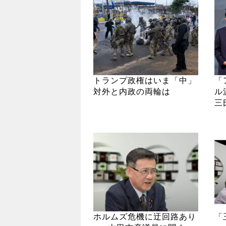
トランプ政権はいま「中」
「
対外と内政の両輪は
ル
三
ホルムズ危機に迂回路あり
「