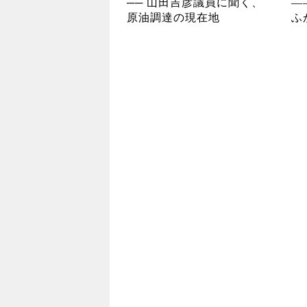
── 山田吉彦議員に聞く、
―
原油調達の現在地
ふ