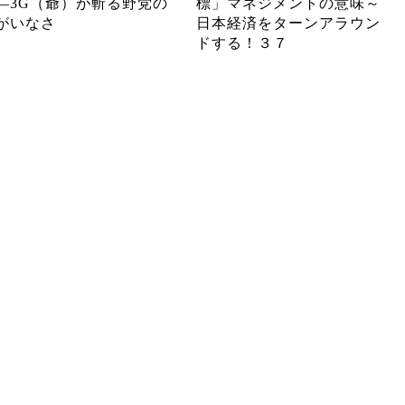
―3G（爺）が斬る野党の
標」マネジメントの意味～
がいなさ
日本経済をターンアラウン
ドする！３７