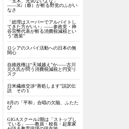
「玉木、元気ないよな」
――3G（爺）が斬る野党のふがい
なさ
「総理はスーパーでアルバイトし
てきた方がいい」――参政党・神
谷宗幣代表が斬る消費税減税とい
う”愚策”
ロシアのスパイ活動への日本の無
関心
自維政権は“天城越え”か――古川
元久氏が問う消費税減税と円安リ
スク
日米繊維交渉“善処します”誤訳伝
説 その１
8月の「平和」合唱の欠陥、ふたた
び
GIGAスクール2期は「ストップし
ている」——教員・校長・起業家
が語る教育現場の現在地