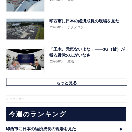
印西市に日本の経済成長の現場を見た
2026/8/5
.テクノロジー
「玉木、元気ないよな」――3G（爺）が
斬る野党のふがいなさ
2026/8/3
.政治
もっと見る
※ スポンサー
今週のランキング
印西市に日本の経済成長の現場を見た