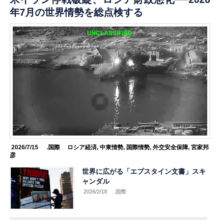
年7月の世界情勢を総点検する
2026/7/15
.国際
ロシア経済
,
中東情勢
,
国際情勢
,
外交安全保障
,
宮家邦
彦
世界に広がる「エプスタイン文書」スキ
ャンダル
2026/2/18
.国際