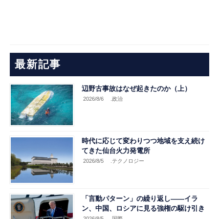
最新記事
辺野古事故はなぜ起きたのか（上）
2026/8/6
.政治
時代に応じて変わりつつ地域を支え続け
てきた仙台火力発電所
2026/8/5
.テクノロジー
「言動パターン」の繰り返し――イラ
ン、中国、ロシアに見る強権の駆け引き
2026/8/5
.国際