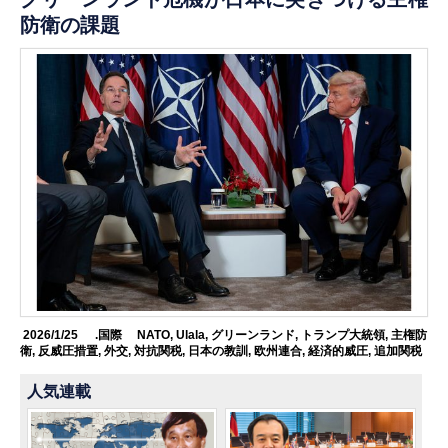
防衛の課題
2026/1/25
.国際
NATO
,
Ulala
,
グリーンランド
,
トランプ大統領
,
主権防
衛
,
反威圧措置
,
外交
,
対抗関税
,
日本の教訓
,
欧州連合
,
経済的威圧
,
追加関税
人気連載