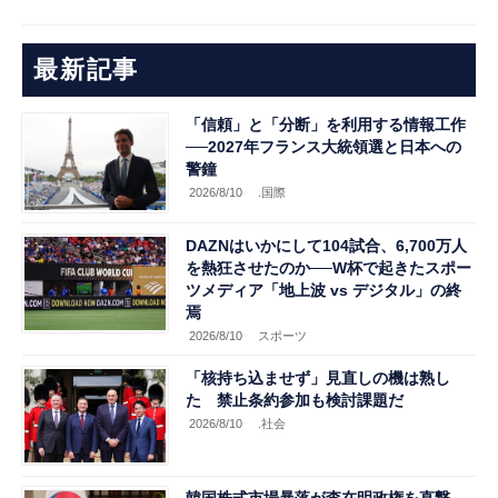
最新記事
「信頼」と「分断」を利用する情報工作
──2027年フランス大統領選と日本への
警鐘
2026/8/10
.国際
DAZNはいかにして104試合、6,700万人
を熱狂させたのか──W杯で起きたスポー
ツメディア「地上波 vs デジタル」の終
焉
2026/8/10
スポーツ
「核持ち込ませず」見直しの機は熟し
た 禁止条約参加も検討課題だ
2026/8/10
.社会