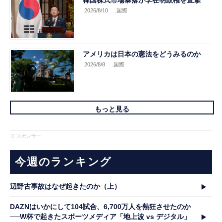
韓国株式市場暴落が李在明政権を直撃
2026/8/10
.国際
アメリカは日本の憲法をどうみるのか
2026/8/8
.国際
もっと見る
※ スポンサー
今週のランキング
辺野古事故はなぜ起きたのか（上）
DAZNはいかにして104試合、6,700万人を熱狂させたのか
──W杯で起きたスポーツメディア「地上波 vs デジタル」