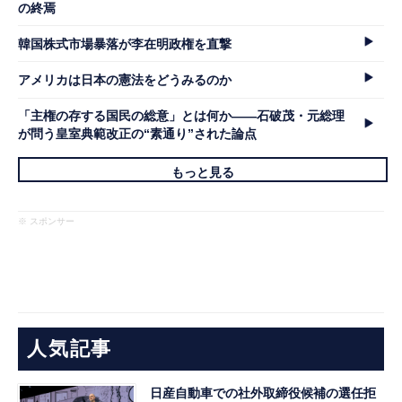
の終焉
韓国株式市場暴落が李在明政権を直撃
アメリカは日本の憲法をどうみるのか
「主権の存する国民の総意」とは何か――石破茂・元総理
が問う皇室典範改正の“素通り”された論点
もっと見る
※ スポンサー
人気記事
日産自動車での社外取締役候補の選任拒