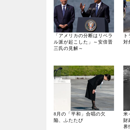
「アメリカの分断はリベラ
ト
ル派が起こした」～安倍晋
対
三氏の見解～
8月の「平和」合唱の欠
米
陥、ふたたび
財
界