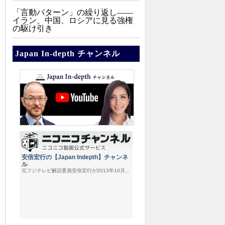
「言動パターン」の繰り返し――
イラン、中国、ロシアに見る強権
の駆け引き
Japan In-depth チャンネル