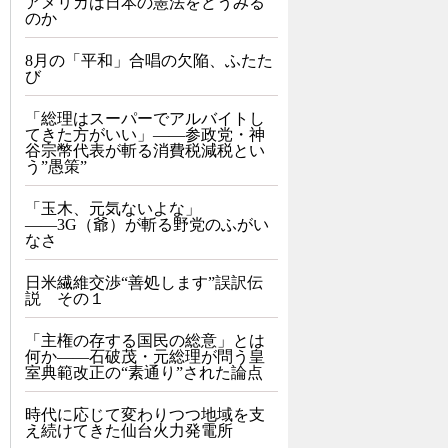
アメリカは日本の憲法をどうみる
のか
8月の「平和」合唱の欠陥、ふたた
び
「総理はスーパーでアルバイトし
てきた方がいい」――参政党・神
谷宗幣代表が斬る消費税減税とい
う”愚策”
「玉木、元気ないよな」
――3G（爺）が斬る野党のふがい
なさ
日米繊維交渉“善処します”誤訳伝
説 その１
「主権の存する国民の総意」とは
何か――石破茂・元総理が問う皇
室典範改正の“素通り”された論点
時代に応じて変わりつつ地域を支
え続けてきた仙台火力発電所