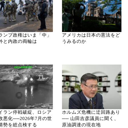
ランプ政権はいま「中」
アメリカは日本の憲法をど
外と内政の両輪は
うみるのか
イラン停戦破綻、ロシア
ホルムズ危機に迂回路あり
政悪化──2026年7月の世
── 山田吉彦議員に聞く、
情勢を総点検する
原油調達の現在地