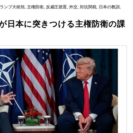
ランプ大統領
,
主権防衛
,
反威圧措置
,
外交
,
対抗関税
,
日本の教訓
,
が日本に突きつける主権防衛の課