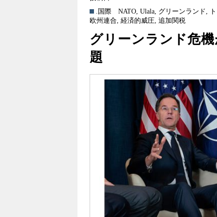
.国際
NATO
,
Ulala
,
グリーンランド
,
ト
欧州連合
,
経済的威圧
,
追加関税
グリーンランド危機
題