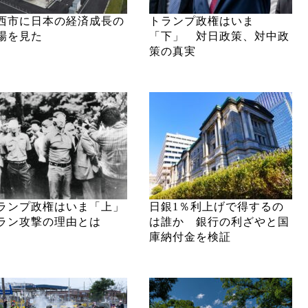
西市に日本の経済成長の
トランプ政権はいま
場を見た
「下」 対日政策、対中政
策の真実
ランプ政権はいま「上」
日銀1％利上げで得するの
ラン攻撃の理由とは
は誰か 銀行の利ざやと国
庫納付金を検証