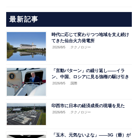
最新記事
時代に応じて変わりつつ地域を支え続け
てきた仙台火力発電所
2026/8/5
.テクノロジー
「言動パターン」の繰り返し――イラ
ン、中国、ロシアに見る強権の駆け引き
2026/8/5
.国際
印西市に日本の経済成長の現場を見た
2026/8/5
.テクノロジー
「玉木、元気ないよな」――3G（爺）が