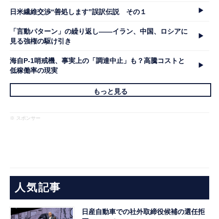
日米繊維交渉“善処します”誤訳伝説 その１
「言動パターン」の繰り返し――イラン、中国、ロシアに
見る強権の駆け引き
海自P-1哨戒機、事実上の「調達中止」も？高騰コストと
低稼働率の現実
もっと見る
※ スポンサー
人気記事
日産自動車での社外取締役候補の選任拒