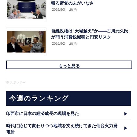
斬る野党のふがいなさ
2026/8/3
.政治
自維政権は“天城越え”か――古川元久氏
が問う消費税減税と円安リスク
2026/8/2
.政治
もっと見る
※ スポンサー
今週のランキング
印西市に日本の経済成長の現場を見た
時代に応じて変わりつつ地域を支え続けてきた仙台火力発
電所