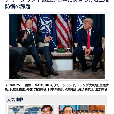
防衛の課題
2026/1/25
.国際
NATO
,
Ulala
,
グリーンランド
,
トランプ大統領
,
主権防
衛
,
反威圧措置
,
外交
,
対抗関税
,
日本の教訓
,
欧州連合
,
経済的威圧
,
追加関税
人気連載