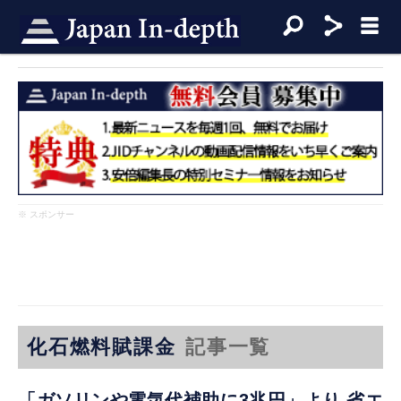
※ スポンサー
化石燃料賦課金
記事一覧
「ガソリンや電気代補助に3兆円」より 省エ