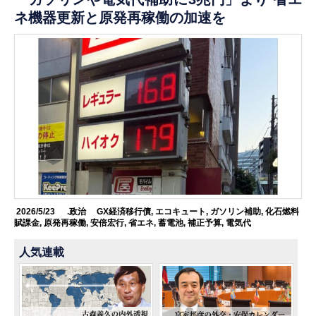
ネ機器更新と原発再稼働の加速を
2026/5/23
.政治
GX経済移行債
,
エコキュート
,
ガソリン補助
,
化石燃料
賦課金
,
原発再稼働
,
安倍宏行
,
省エネ
,
蓄電池
,
補正予算
,
電気代
人気連載