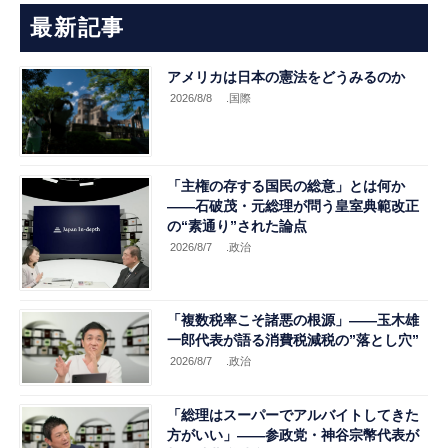
最新記事
アメリカは日本の憲法をどうみるのか
2026/8/8
.国際
「主権の存する国民の総意」とは何か
――石破茂・元総理が問う皇室典範改正
の“素通り”された論点
2026/8/7
.政治
「複数税率こそ諸悪の根源」――玉木雄
一郎代表が語る消費税減税の”落とし穴”
2026/8/7
.政治
「総理はスーパーでアルバイトしてきた
方がいい」――参政党・神谷宗幣代表が