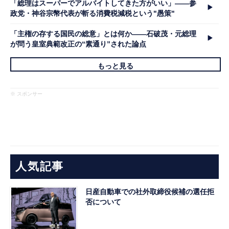
「総理はスーパーでアルバイトしてきた方がいい」――参
政党・神谷宗幣代表が斬る消費税減税という"愚策"
「主権の存する国民の総意」とは何か――石破茂・元総理
が問う皇室典範改正の“素通り”された論点
もっと見る
※ スポンサー
人気記事
日産自動車での社外取締役候補の選任拒
否について