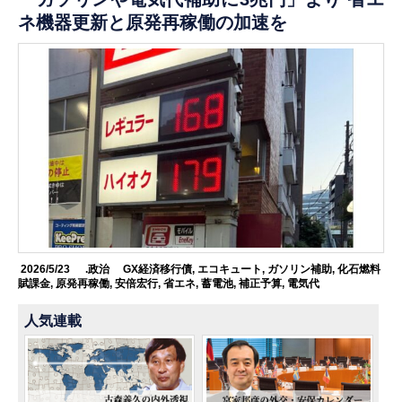
ネ機器更新と原発再稼働の加速を
2026/5/23
.政治
GX経済移行債
,
エコキュート
,
ガソリン補助
,
化石燃料
賦課金
,
原発再稼働
,
安倍宏行
,
省エネ
,
蓄電池
,
補正予算
,
電気代
人気連載