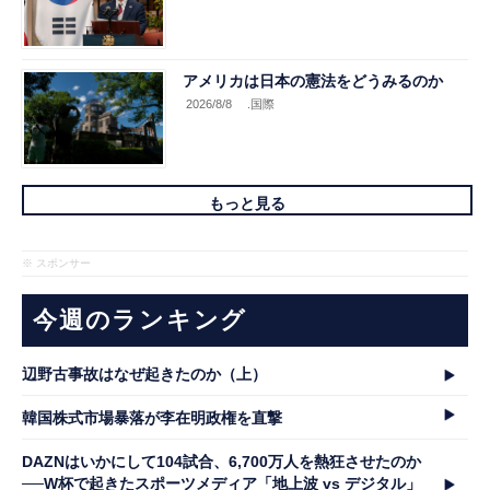
アメリカは日本の憲法をどうみるのか
2026/8/8
.国際
もっと見る
※ スポンサー
今週のランキング
辺野古事故はなぜ起きたのか（上）
韓国株式市場暴落が李在明政権を直撃
DAZNはいかにして104試合、6,700万人を熱狂させたのか
──W杯で起きたスポーツメディア「地上波 vs デジタル」