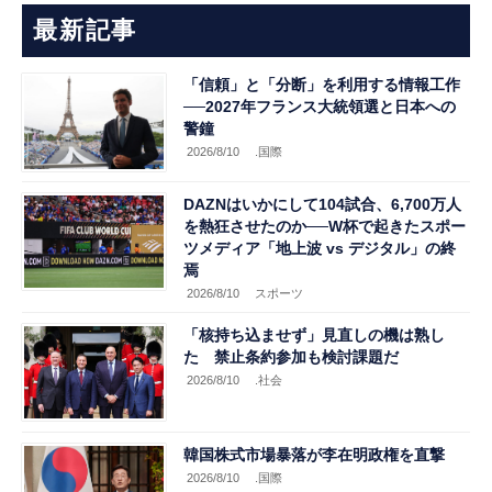
最新記事
「信頼」と「分断」を利用する情報工作
──2027年フランス大統領選と日本への
警鐘
2026/8/10
.国際
DAZNはいかにして104試合、6,700万人
を熱狂させたのか──W杯で起きたスポー
ツメディア「地上波 vs デジタル」の終
焉
2026/8/10
スポーツ
「核持ち込ませず」見直しの機は熟し
た 禁止条約参加も検討課題だ
2026/8/10
.社会
韓国株式市場暴落が李在明政権を直撃
2026/8/10
.国際