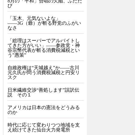
8月の「平和」合唱の欠陥、ふたた
び
「玉木、元気ないよな」
――3G（爺）が斬る野党のふがい
なさ
「総理はスーパーでアルバイトし
てきた方がいい」――参政党・神
谷宗幣代表が斬る消費税減税とい
う”愚策”
自維政権は“天城越え”か――古川
元久氏が問う消費税減税と円安リ
スク
日米繊維交渉“善処します”誤訳伝
説 その１
アメリカは日本の憲法をどうみる
のか
時代に応じて変わりつつ地域を支
え続けてきた仙台火力発電所