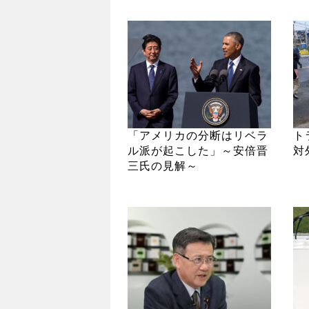
「アメリカの分断はリベラ
ト
ル派が起こした」～安倍晋
対
三氏の見解～