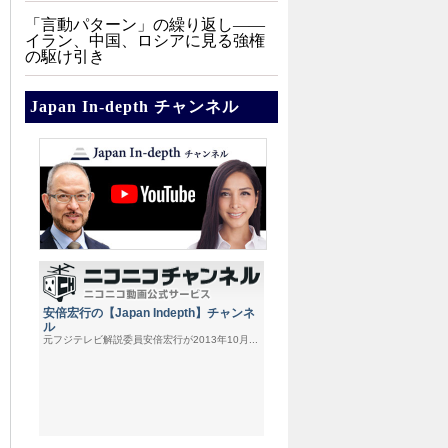
「言動パターン」の繰り返し――
イラン、中国、ロシアに見る強権
の駆け引き
Japan In-depth チャンネル