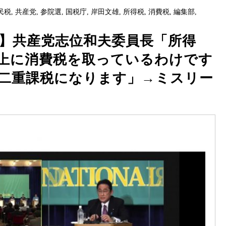
民税
,
共産党
,
参院選
,
国税庁
,
岸田文雄
,
所得税
,
消費税
,
編集部
,
】共産党志位和夫委員長「所得
上に消費税を取っているわけです
二重課税になります」→ミスリー