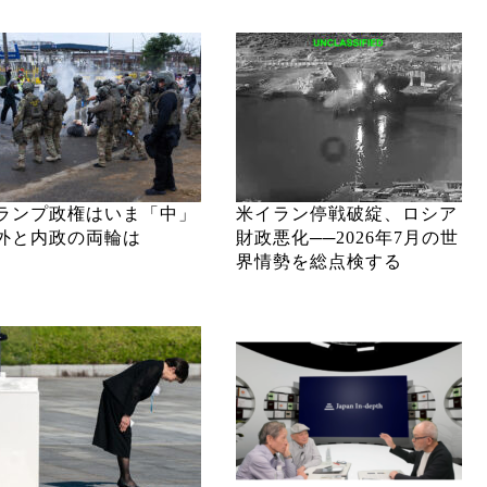
ランプ政権はいま「中」
米イラン停戦破綻、ロシア
外と内政の両輪は
財政悪化──2026年7月の世
界情勢を総点検する