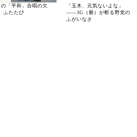
月の「平和」合唱の欠
「玉木、元気ないよな」
、ふたたび
――3G（爺）が斬る野党の
ふがいなさ