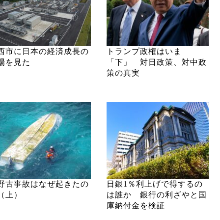
西市に日本の経済成長の
トランプ政権はいま
場を見た
「下」 対日政策、対中政
策の真実
野古事故はなぜ起きたの
日銀1％利上げで得するの
（上）
は誰か 銀行の利ざやと国
庫納付金を検証