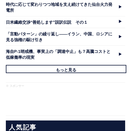
時代に応じて変わりつつ地域を支え続けてきた仙台火力発
電所
日米繊維交渉“善処します”誤訳伝説 その１
「言動パターン」の繰り返し――イラン、中国、ロシアに
見る強権の駆け引き
海自P-1哨戒機、事実上の「調達中止」も？高騰コストと
低稼働率の現実
もっと見る
※ スポンサー
人気記事