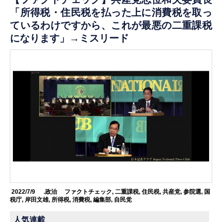
「所得税・住民税を払った上に消費税を取っ
ているわけですから、これが最悪の二重課税
になります」→ミスリード
2022/7/9
.政治
ファクトチェック
,
二重課税
,
住民税
,
共産党
,
参院選
,
国
税庁
,
岸田文雄
,
所得税
,
消費税
,
編集部
,
自民党
人気連載