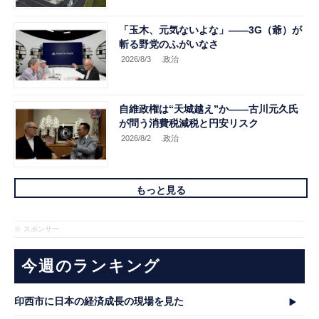
「玉木、元気ないよな」――3G（爺）が
斬る野党のふがいなさ
2026/8/3
.政治
自維政権は“天城越え”か――古川元久氏
が問う消費税減税と円安リスク
2026/8/2
.政治
もっと見る
※ スポンサー
今週のランキング
印西市に日本の経済成長の現場を見た