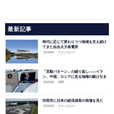
最新記事
時代に応じて変わりつつ地域を支え続け
てきた仙台火力発電所
2026/8/5
.テクノロジー
「言動パターン」の繰り返し――イラ
ン、中国、ロシアに見る強権の駆け引き
2026/8/5
.国際
印西市に日本の経済成長の現場を見た
2026/8/5
.テクノロジー