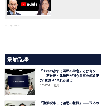
※ スポンサー
最新記事
「主権の存する国民の総意」とは何か
――石破茂・元総理が問う皇室典範改正
の“素通り”された論点
2026/8/7
.政治
「複数税率こそ諸悪の根源」――玉木雄