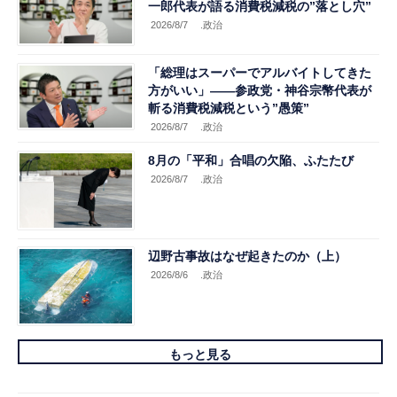
一郎代表が語る消費税減税の”落とし穴”
2026/8/7
.政治
「総理はスーパーでアルバイトしてきた
方がいい」――参政党・神谷宗幣代表が
斬る消費税減税という”愚策”
2026/8/7
.政治
8月の「平和」合唱の欠陥、ふたたび
2026/8/7
.政治
辺野古事故はなぜ起きたのか（上）
2026/8/6
.政治
もっと見る