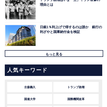
理由とは
日銀1％利上げで得するのは誰か 銀行の
利ざやと国庫納付金を検証
もっと見る
人気キーワード
古森義久
トランプ政権
国連大学
国際機関改革