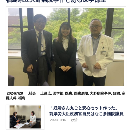
2024/7/28
.社会
上昌広
,
医学部
,
医療
,
医療崩壊
,
大野病院事件
,
妊婦
,
産
婦人科
,
福島
「妊婦さん丸ごと安心セット作った」
前厚労大臣政務官自見はなこ参議院議員
2020/10/16
.政治