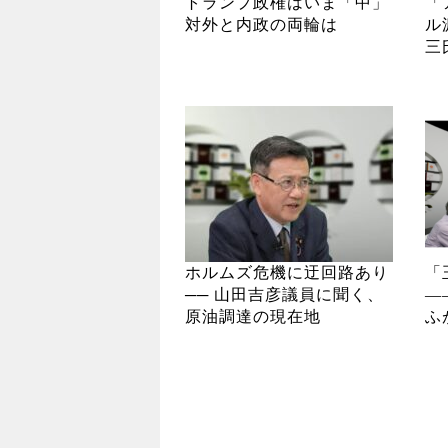
トランプ政権はいま「中」
「
対外と内政の両輪は
ル
三
ホルムズ危機に迂回路あり
「
── 山田吉彦議員に聞く、
―
原油調達の現在地
ふ