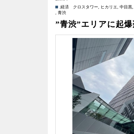
.経済
クロスタワー
,
ヒカリエ
,
中目黒
,
青渋
”青渋”エリアに起