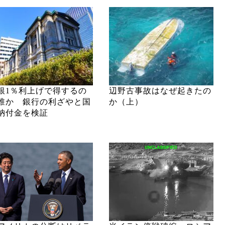
銀1％利上げで得するの
辺野古事故はなぜ起きたの
誰か 銀行の利ざやと国
か（上）
納付金を検証