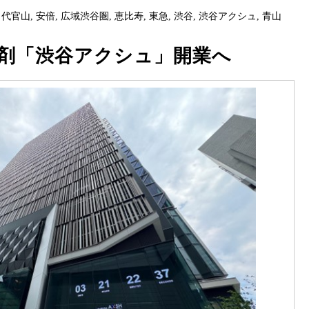
,
代官山
,
安倍
,
広域渋谷圏
,
恵比寿
,
東急
,
渋谷
,
渋谷アクシュ
,
青山
爆剤「渋谷アクシュ」開業へ