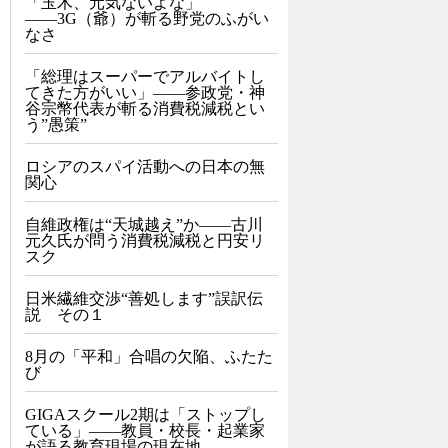
「玉木、元気ないよな」
――3G（爺）が斬る野党のふがい
なさ
「総理はスーパーでアルバイトし
てきた方がいい」――参政党・神
谷宗幣代表が斬る消費税減税とい
う”愚策”
ロシアのスパイ活動への日本の無
関心
自維政権は“天城越え”か――古川
元久氏が問う消費税減税と円安リ
スク
日米繊維交渉“善処します”誤訳伝
説 その１
8月の「平和」合唱の欠陥、ふたた
び
GIGAスクール2期は「ストップし
ている」——教員・校長・起業家
が語る教育現場の現在地