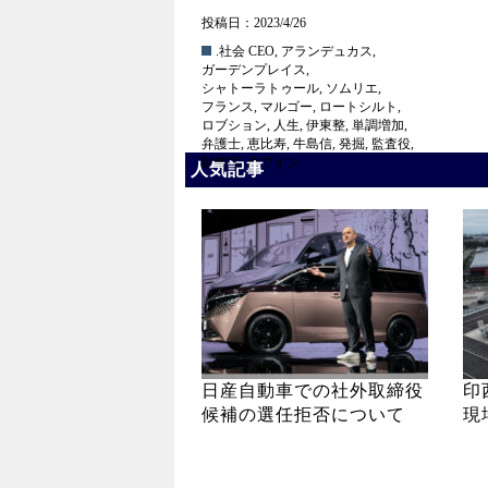
投稿日：2023/4/26
.社会
CEO
,
アランデュカス
,
ガーデンプレイス
,
シャトーラトゥール
,
ソムリエ
,
フランス
,
マルゴー
,
ロートシルト
,
ロブション
,
人生
,
伊東整
,
単調増加
,
弁護士
,
恵比寿
,
牛島信
,
発掘
,
監査役
,
財務官
,
赤ワイン
人気記事
日産自動車での社外取締役
印
候補の選任拒否について
現