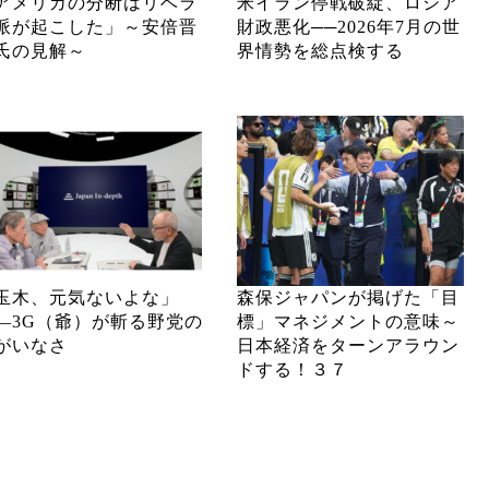
アメリカの分断はリベラ
米イラン停戦破綻、ロシア
派が起こした」～安倍晋
財政悪化──2026年7月の世
氏の見解～
界情勢を総点検する
玉木、元気ないよな」
森保ジャパンが掲げた「目
―3G（爺）が斬る野党の
標」マネジメントの意味～
がいなさ
日本経済をターンアラウン
ドする！３７