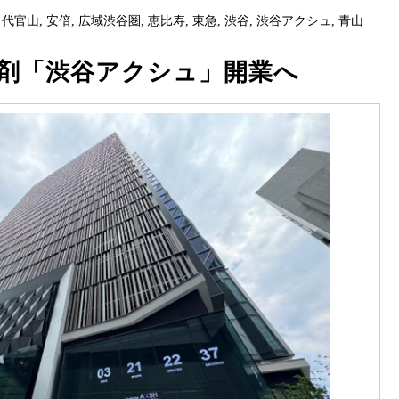
,
代官山
,
安倍
,
広域渋谷圏
,
恵比寿
,
東急
,
渋谷
,
渋谷アクシュ
,
青山
爆剤「渋谷アクシュ」開業へ