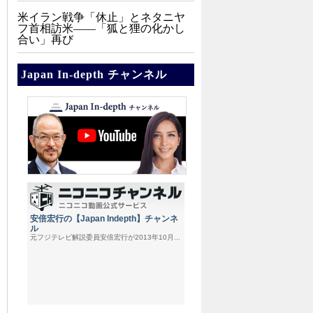
米イラン戦争「休止」とネタニヤ
フ首相訪米――「狐と狸の化かし
合い」再び
Japan In-depth チャンネル