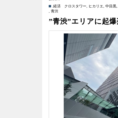
.経済
クロスタワー
,
ヒカリエ
,
中目黒
,
青渋
”青渋”エリアに起