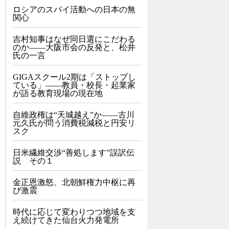
ロシアのスパイ活動への日本の無
関心
吉村知事はなぜ同日選にこだわる
のか――大阪市会の反発と、松井
氏の一言
GIGAスクール2期は「ストップし
ている」——教員・校長・起業家
が語る教育現場の現在地
自維政権は“天城越え”か――古川
元久氏が問う消費税減税と円安リ
スク
日米繊維交渉“善処します”誤訳伝
説 その１
金正恩激怒、北朝鮮権力中枢に再
び激震
時代に応じて変わりつつ地域を支
え続けてきた仙台火力発電所