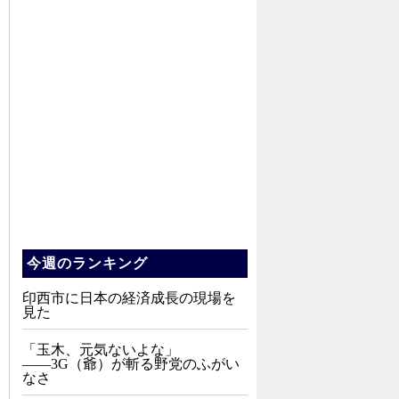
今週のランキング
印西市に日本の経済成長の現場を
見た
「玉木、元気ないよな」
――3G（爺）が斬る野党のふがい
なさ