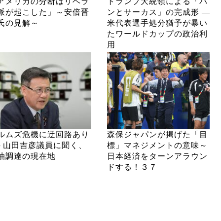
アメリカの分断はリベラ
トランプ大統領による「パ
派が起こした」～安倍晋
ンとサーカス」の完成形 ―
氏の見解～
米代表選手処分猶予が暴い
たワールドカップの政治利
用
ルムズ危機に迂回路あり
森保ジャパンが掲げた「目
─ 山田吉彦議員に聞く、
標」マネジメントの意味～
油調達の現在地
日本経済をターンアラウン
ドする！３７