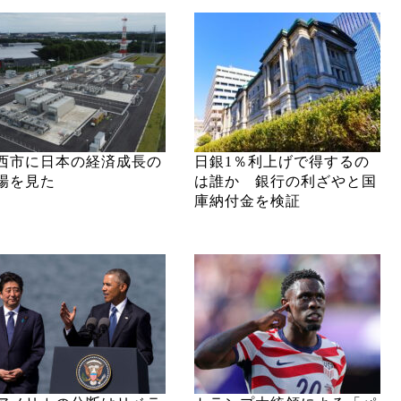
西市に日本の経済成長の
日銀1％利上げで得するの
場を見た
は誰か 銀行の利ざやと国
庫納付金を検証