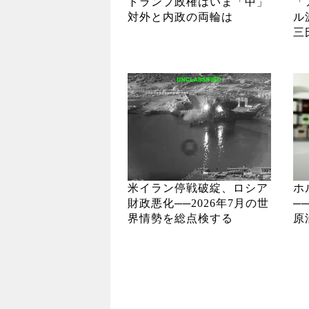
トランプ政権はいま「中」
「
対外と内政の両輪は
ル
三
米イラン停戦破綻、ロシア
ホ
財政悪化──2026年7月の世
─
界情勢を総点検する
原