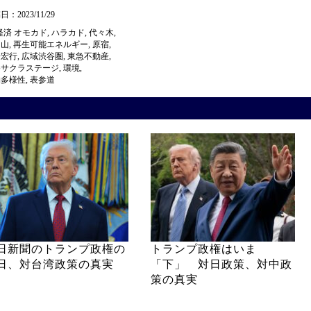
：2023/11/29
経済
オモカド
,
ハラカド
,
代々木
,
官山
,
再生可能エネルギー
,
原宿
,
倍宏行
,
広域渋谷圏
,
東急不動産
,
谷サクラステージ
,
環境
,
物多様性
,
表参道
日新聞のトランプ政権の
トランプ政権はいま
日、対台湾政策の真実
「下」 対日政策、対中政
策の真実