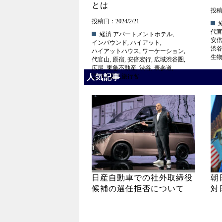
とは
投稿日
投稿日：2024/2/21
.
代
.経済
アパートメントホテル
,
安
インバウンド
,
ハイアット
,
渋
ハイアットハウス
,
ワーケーション
,
生
代官山
,
原宿
,
安倍宏行
,
広域渋谷圏
,
広尾
,
東急不動産
,
渋谷
,
表参道
,
人気記事
訪日外国人旅行客
日産自動車での社外取締役
朝
候補の選任拒否について
対