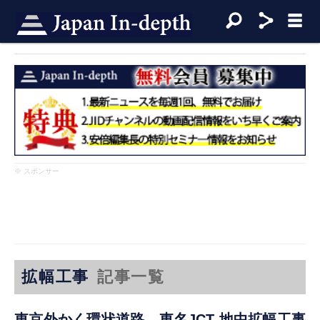
※ スポンサー
拡幅工事
記事一覧
東京外かく環状道路 東名JCT 地中拡幅工事