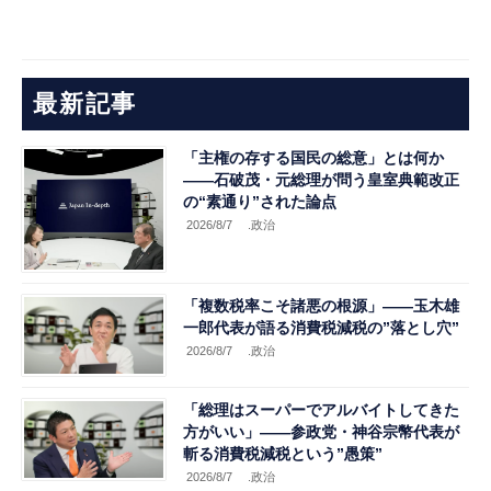
最新記事
「主権の存する国民の総意」とは何か
――石破茂・元総理が問う皇室典範改正
の“素通り”された論点
2026/8/7
.政治
「複数税率こそ諸悪の根源」――玉木雄
一郎代表が語る消費税減税の”落とし穴”
2026/8/7
.政治
「総理はスーパーでアルバイトしてきた
方がいい」――参政党・神谷宗幣代表が
斬る消費税減税という”愚策”
2026/8/7
.政治