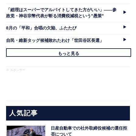
「総理はスーパーでアルバイトしてきた方がいい」――参
政党・神谷宗幣代表が斬る消費税減税という"愚策"
8月の「平和」合唱の欠陥、ふたたび
自民・維新タッグ候補敗れたわけ「世田谷区長選」
もっと見る
※ スポンサー
人気記事
日産自動車での社外取締役候補の選任拒
否について