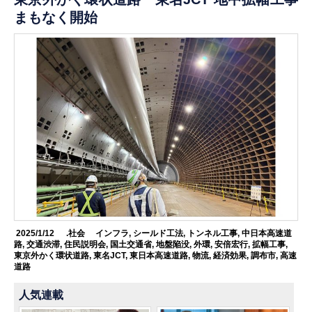
まもなく開始
2025/1/12
.社会
インフラ
,
シールド工法
,
トンネル工事
,
中日本高速道
路
,
交通渋滞
,
住民説明会
,
国土交通省
,
地盤陥没
,
外環
,
安倍宏行
,
拡幅工事
,
東京外かく環状道路
,
東名JCT
,
東日本高速道路
,
物流
,
経済効果
,
調布市
,
高速
道路
人気連載