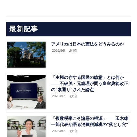
最新記事
アメリカは日本の憲法をどうみるのか
2026/8/8
.国際
「主権の存する国民の総意」とは何か
――石破茂・元総理が問う皇室典範改正
の“素通り”された論点
2026/8/7
.政治
「複数税率こそ諸悪の根源」――玉木雄
一郎代表が語る消費税減税の”落とし穴”
2026/8/7
.政治