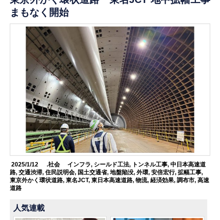
まもなく開始
2025/1/12
.社会
インフラ
,
シールド工法
,
トンネル工事
,
中日本高速道
路
,
交通渋滞
,
住民説明会
,
国土交通省
,
地盤陥没
,
外環
,
安倍宏行
,
拡幅工事
,
東京外かく環状道路
,
東名JCT
,
東日本高速道路
,
物流
,
経済効果
,
調布市
,
高速
道路
人気連載