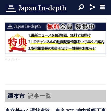
※ スポンサー
調布市
記事一覧
東京外かく環状道路 東名JCT 地中拡幅工事