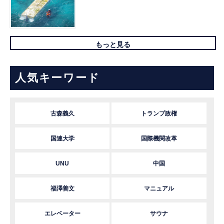
もっと見る
人気キーワード
古森義久
トランプ政権
国連大学
国際機関改革
UNU
中国
福澤善文
マニュアル
エレベーター
サウナ