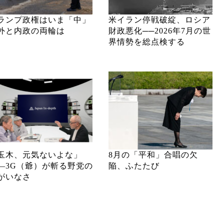
ランプ政権はいま「中」
米イラン停戦破綻、ロシア
外と内政の両輪は
財政悪化──2026年7月の世
界情勢を総点検する
玉木、元気ないよな」
8月の「平和」合唱の欠
―3G（爺）が斬る野党の
陥、ふたたび
がいなさ