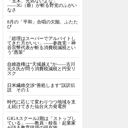
「玉木、元気ないよな」
――3G（爺）が斬る野党のふがい
なさ
8月の「平和」合唱の欠陥、ふたた
び
「総理はスーパーでアルバイトし
てきた方がいい」――参政党・神
谷宗幣代表が斬る消費税減税とい
う”愚策”
自維政権は“天城越え”か――古川
元久氏が問う消費税減税と円安リ
スク
日米繊維交渉“善処します”誤訳伝
説 その１
時代に応じて変わりつつ地域を支
え続けてきた仙台火力発電所
GIGAスクール2期は「ストップし
ている」——教員・校長・起業家
が語る教育現場の現在地