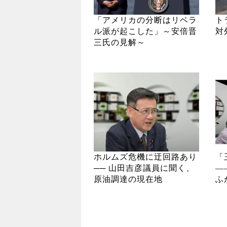
「アメリカの分断はリベラ
ト
ル派が起こした」～安倍晋
対
三氏の見解～
ホルムズ危機に迂回路あり
「
── 山田吉彦議員に聞く、
―
原油調達の現在地
ふ