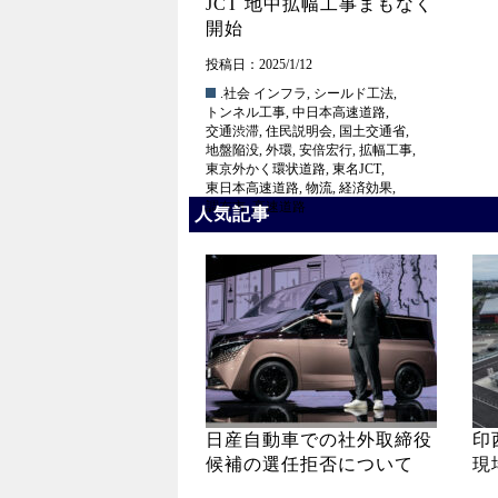
JCT 地中拡幅工事まもなく
開始
投稿日：2025/1/12
.社会
インフラ
,
シールド工法
,
トンネル工事
,
中日本高速道路
,
交通渋滞
,
住民説明会
,
国土交通省
,
地盤陥没
,
外環
,
安倍宏行
,
拡幅工事
,
東京外かく環状道路
,
東名JCT
,
東日本高速道路
,
物流
,
経済効果
,
調布市
,
高速道路
人気記事
日産自動車での社外取締役
印
候補の選任拒否について
現