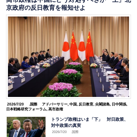
京政府の反日教育を報知せよ
2026/7/20
.国際
アドバーサリー
,
中国
,
反日教育
,
尖閣諸島
,
日中関係
,
日本戦略研究フォーラム
,
高市政権
トランプ政権はいま「下」 対日政策、
対中政策の真実
2026/7/20
.国際