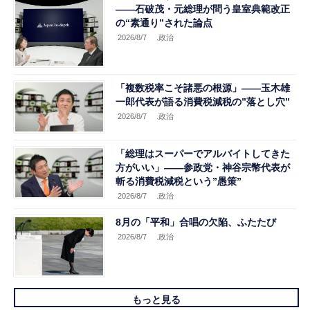
――石破茂・元総理が問う皇室典範改正
の“素通り”された論点
2026/8/7
.政治
「複数税率こそ諸悪の根源」――玉木雄
一郎代表が語る消費税減税の”落とし穴”
2026/8/7
.政治
「総理はスーパーでアルバイトしてきた
方がいい」――参政党・神谷宗幣代表が
斬る消費税減税という”愚策”
2026/8/7
.政治
8月の「平和」合唱の欠陥、ふたたび
2026/8/7
.政治
もっと見る