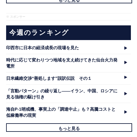
もっと見る
※ スポンサー
今週のランキング
印西市に日本の経済成長の現場を見た
時代に応じて変わりつつ地域を支え続けてきた仙台火力発
電所
日米繊維交渉“善処します”誤訳伝説 その１
「言動パターン」の繰り返し――イラン、中国、ロシアに
見る強権の駆け引き
海自P-1哨戒機、事実上の「調達中止」も？高騰コストと
低稼働率の現実
もっと見る