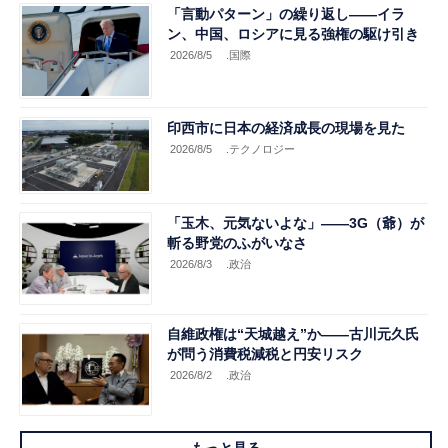
「言動パターン」の繰り返し――イラ
ン、中国、ロシアに見る強権の駆け引き
2026/8/5
.国際
印西市に日本の経済成長の現場を見た
2026/8/5
.テクノロジー
「玉木、元気ないよな」――3G（爺）が
斬る野党のふがいなさ
2026/8/3
.政治
自維政権は“天城越え”か――古川元久氏
が問う消費税減税と円安リスク
2026/8/2
.政治