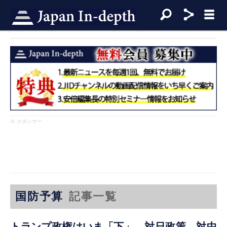
※ スポンサー
国防予算
記事一覧
トランプ政権はいま「下」 対日政策、対中