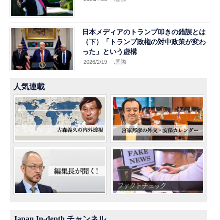
日本メディアのトランプ叩きの錯誤とは
（下）「トランプ政権の対中政策が変わ
った」という虚構
2026/2/19
.国際
人気連載
Japan In-depth チャンネル