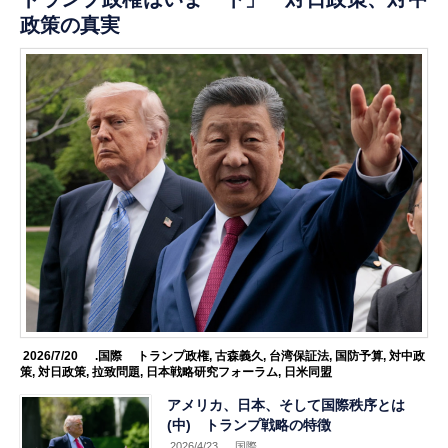
政策の真実
2026/7/20
.国際
トランプ政権
,
古森義久
,
台湾保証法
,
国防予算
,
対中政
策
,
対日政策
,
拉致問題
,
日本戦略研究フォーラム
,
日米同盟
アメリカ、日本、そして国際秩序とは
(中) トランプ戦略の特徴
2026/4/23
.国際