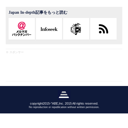
Japan In-depth記事をもっと読む
※ スポンサー
copyright2015-"ABE,Inc. 2015 All rights reserved.
No reproduction or republication without written permission.