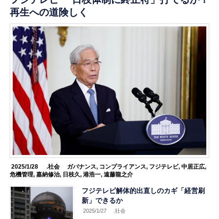
再生への道険しく
2025/1/28
.社会
ガバナンス
,
コンプライアンス
,
フジテレビ
,
中居正広
,
危機管理
,
嘉納修治
,
日枝久
,
港浩一
,
遠藤龍之介
フジテレビ解体的出直しのカギ「経営刷
新」できるか
2025/1/27
.社会