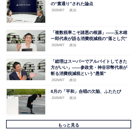
の“素通り”された論点
2026/8/7
.政治
「複数税率こそ諸悪の根源」――玉木雄
一郎代表が語る消費税減税の”落とし穴”
2026/8/7
.政治
「総理はスーパーでアルバイトしてきた
方がいい」――参政党・神谷宗幣代表が
斬る消費税減税という”愚策”
2026/8/7
.政治
8月の「平和」合唱の欠陥、ふたたび
2026/8/7
.政治
もっと見る