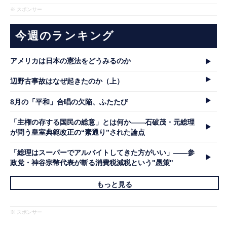
※ スポンサー
今週のランキング
アメリカは日本の憲法をどうみるのか
辺野古事故はなぜ起きたのか（上）
8月の「平和」合唱の欠陥、ふたたび
「主権の存する国民の総意」とは何か――石破茂・元総理
が問う皇室典範改正の“素通り”された論点
「総理はスーパーでアルバイトしてきた方がいい」――参
政党・神谷宗幣代表が斬る消費税減税という"愚策"
もっと見る
※ スポンサー