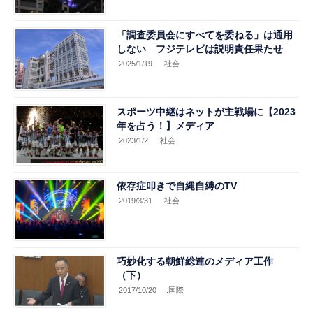
「調査委員会にすべてを委ねる」は通用
しない フジテレビは説明責任果たせ
2025/1/19
.社会
スポーツ中継はネットが主戦場に【2023
年を占う！】メディア
2023/1/2
.社会
依存症叩きで自縄自縛のTV
2019/3/31
.社会
巧妙化する朝鮮総連のメディア工作
（下）
2017/10/20
.国際