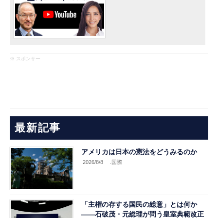
※ スポンサー
最新記事
アメリカは日本の憲法をどうみるのか
2026/8/8
.国際
「主権の存する国民の総意」とは何か
――石破茂・元総理が問う皇室典範改正