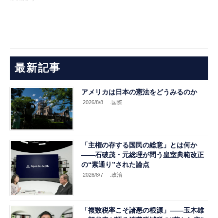
最新記事
アメリカは日本の憲法をどうみるのか
2026/8/8
.国際
「主権の存する国民の総意」とは何か
――石破茂・元総理が問う皇室典範改正
の“素通り”された論点
2026/8/7
.政治
「複数税率こそ諸悪の根源」――玉木雄