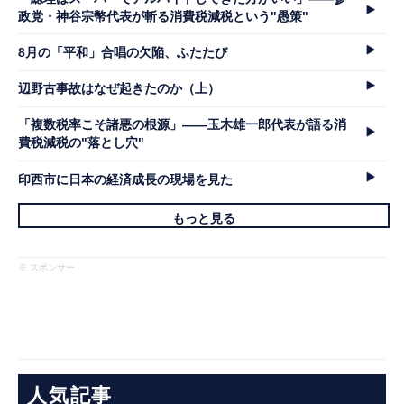
政党・神谷宗幣代表が斬る消費税減税という"愚策"
8月の「平和」合唱の欠陥、ふたたび
辺野古事故はなぜ起きたのか（上）
「複数税率こそ諸悪の根源」――玉木雄一郎代表が語る消
費税減税の"落とし穴"
印西市に日本の経済成長の現場を見た
もっと見る
※ スポンサー
人気記事