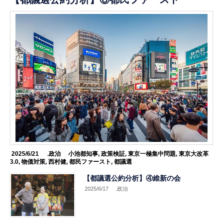
2025/6/21
.政治
小池都知事
,
政策検証
,
東京一極集中問題
,
東京大改革
3.0
,
物価対策
,
西村健
,
都民ファースト
,
都議選
【都議選公約分析】④維新の会
2025/6/17
.政治