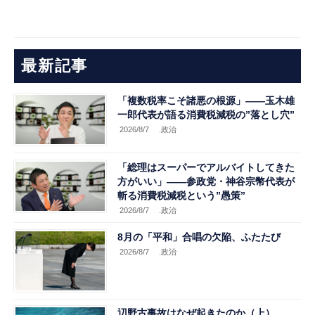
最新記事
「複数税率こそ諸悪の根源」――玉木雄
一郎代表が語る消費税減税の”落とし穴”
2026/8/7
.政治
「総理はスーパーでアルバイトしてきた
方がいい」――参政党・神谷宗幣代表が
斬る消費税減税という”愚策”
2026/8/7
.政治
8月の「平和」合唱の欠陥、ふたたび
2026/8/7
.政治
辺野古事故はなぜ起きたのか（上）