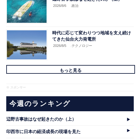
2026/8/6
.政治
時代に応じて変わりつつ地域を支え続け
てきた仙台火力発電所
2026/8/5
.テクノロジー
もっと見る
※ スポンサー
今週のランキング
辺野古事故はなぜ起きたのか（上）
印西市に日本の経済成長の現場を見た