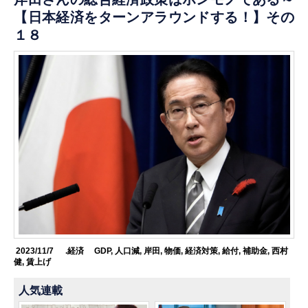
【日本経済をターンアラウンドする！】その
１８
2023/11/7
.経済
GDP
,
人口減
,
岸田
,
物価
,
経済対策
,
給付
,
補助金
,
西村
健
,
賃上げ
人気連載