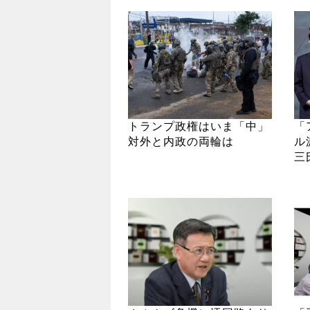
トランプ政権はいま「中」
「
対外と内政の両輪は
ル
三