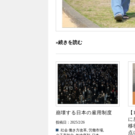
»続きを読む
崩壊する日本の雇用制度
【
に
投稿日：2025/2/26
移
.社会
働き方改革
,
労働市場
,
点