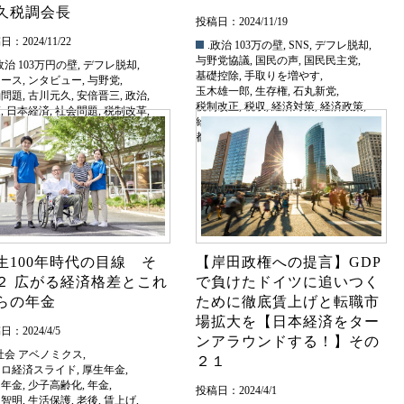
久税調会長
投稿日：2024/11/19
：2024/11/22
.政治
103万の壁
,
SNS
,
デフレ脱却
,
与野党協議
,
国民の声
,
国民民主党
,
政治
103万円の壁
,
デフレ脱却
,
基礎控除
,
手取りを増やす
,
ュース
,
ンタビュー
,
与野党
,
玉木雄一郎
,
生存権
,
石丸新党
,
働問題
,
古川元久
,
安倍晋三
,
政治
,
税制改正
,
税収
,
経済対策
,
経済政策
,
策
,
日本経済
,
社会問題
,
税制改革
,
給与所得控除
,
賃上げ
,
済
,
経済活性化
,
編集長が聞く
,
都民ファースト
上げ
生100年時代の目線 そ
【岸田政権への提言】GDP
２ 広がる経済格差とこれ
で負けたドイツに追いつく
らの年金
ために徹底賃上げと転職市
場拡大を【日本経済をター
：2024/4/5
ンアラウンドする！】その
社会
アベノミクス
,
２１
クロ経済スライド
,
厚生年金
,
民年金
,
少子高齢化
,
年金
,
投稿日：2024/4/1
川智明
,
生活保護
,
老後
,
賃上げ
,