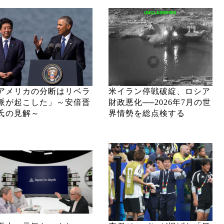
アメリカの分断はリベラ
米イラン停戦破綻、ロシア
派が起こした」～安倍晋
財政悪化──2026年7月の世
氏の見解～
界情勢を総点検する