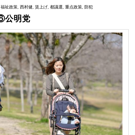
,
福祉政策
,
西村健
,
賃上げ
,
都議選
,
重点政策
,
防犯
⑥公明党