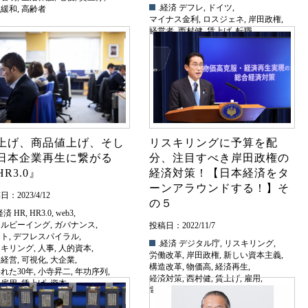
.経済
デフレ
,
ドイツ
,
融緩和
,
高齢者
マイナス金利
,
ロスジェネ
,
岸田政権
,
経営者
,
西村健
,
賃上げ
,
転職
上げ、商品値上げ、そし
リスキリングに予算を配
日本企業再生に繋がる
分、注目すべき岸田政権の
HR3.0』
経済対策！【日本経済をタ
ーンアラウンドする！】そ
：2023/4/12
の５
経済
HR
,
HR3.0
,
web3
,
ェルビーイング
,
ガバナンス
,
投稿日：2022/11/7
スト
,
デフレスパイラル
,
.経済
デジタル庁
,
リスキリング
,
スキリング
,
人事
,
人的資本
,
労働改革
,
岸田政権
,
新しい資本主義
,
業経営
,
可視化
,
大企業
,
構造改革
,
物価高
,
経済再生
,
れた30年
,
小寺昇二
,
年功序列
,
経済対策
,
西村健
,
賃上げ
,
雇用
,
身雇用
,
賃上げ
,
資本
電気料金