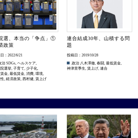
院選、本当の「争点」①
連合結成30年、山積する問
済政策
題
：2022/6/21
投稿日：2019/10/28
政治
SDGs
,
ヘルスケア
,
.政治
八木澤徹
,
春闘
,
最低賃金
,
議院選挙
,
子育て
,
少子化
,
神津里季生
,
賃上げ
,
連合
均賃金
,
最低賃金
,
消費
,
環境
,
産性
,
経済政策
,
西村健
,
賃上げ