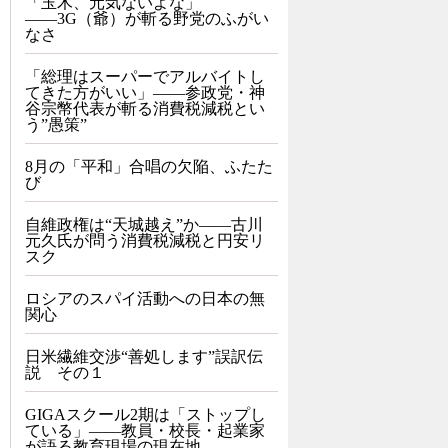
「玉木、元気ないよな」
――3G（爺）が斬る野党のふがい
なさ
「総理はスーパーでアルバイトし
てきた方がいい」――参政党・神
谷宗幣代表が斬る消費税減税とい
う”愚策”
8月の「平和」合唱の欠陥、ふたた
び
自維政権は“天城越え”か――古川
元久氏が問う消費税減税と円安リ
スク
ロシアのスパイ活動への日本の無
関心
日米繊維交渉“善処します”誤訳伝
説 その１
GIGAスクール2期は「ストップし
ている」——教員・校長・起業家
が語る教育現場の現在地