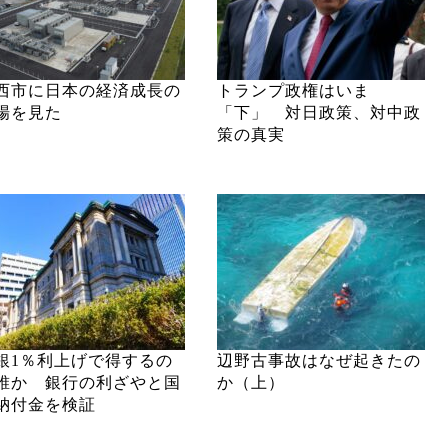
西市に日本の経済成長の
トランプ政権はいま
場を見た
「下」 対日政策、対中政
策の真実
銀1％利上げで得するの
辺野古事故はなぜ起きたの
誰か 銀行の利ざやと国
か（上）
納付金を検証