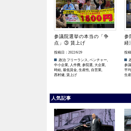
参議院選挙の本当の「争
参
点」③ 賃上げ
経
投稿日：2022/6/29
投稿日
.政治
フリーランス
,
ベンチャー
,
.
中小企業
,
人件費
,
参院選
,
大企業
,
参
時給
,
最低賃金
,
生産性
,
自営業
,
平
西村健
,
賃上げ
生
人気記事