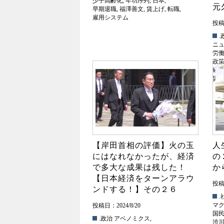
少子高齢化
,
年功序列
,
日本
,
元
早期退職
,
福澤善文
,
賃上げ
,
転職
,
雇用システム
投稿日
.
ニ
労
政
経
賃
【岸田首相の評価】火の玉
人
にはなれなかったが、経済
の
で多大な成果は残した！
か
【日本経済をターンアラウ
投稿日
ンドする！】その２６
.
マ
投稿日：2024/8/20
国
.政治
アベノミクス
,
渋