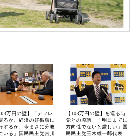
103万円の壁】「デフレ
【103万円の壁】を巡る与
戻るか、経済の好循環に
党との協議 「明日までに
行するか、今まさに分岐
方向性でないと厳しい」国
にいる」国民民主党古川
民民主党玉木雄一郎代表