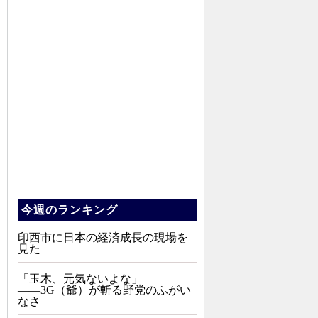
今週のランキング
印西市に日本の経済成長の現場を
見た
「玉木、元気ないよな」
――3G（爺）が斬る野党のふがい
なさ