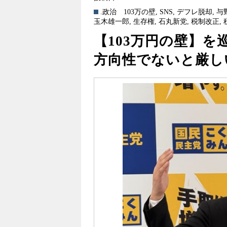
.政治
103万の壁
,
SNS
,
デフレ脱却
,
与
玉木雄一郎
,
生存権
,
石丸新党
,
税制改正
,
【103万円の壁】
方向性でないと厳し