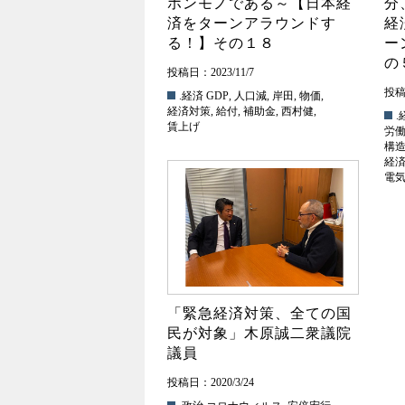
ホンモノである～【日本経
分
済をターンアラウンドす
経
る！】その１８
ー
投稿日：2023/11/7
投稿日
.経済
GDP
,
人口減
,
岸田
,
物価
,
経済対策
,
給付
,
補助金
,
西村健
,
.
賃上げ
労
構
経
電
「緊急経済対策、全ての国
民が対象」木原誠二衆議院
議員
投稿日：2020/3/24