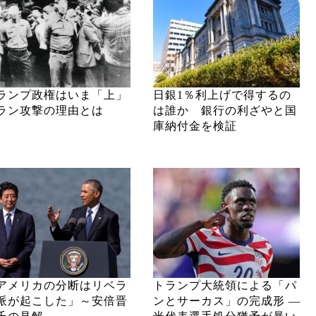
ランプ政権はいま「上」
日銀1％利上げで得するの
ラン攻撃の理由とは
は誰か 銀行の利ざやと国
庫納付金を検証
アメリカの分断はリベラ
トランプ大統領による「パ
派が起こした」～安倍晋
ンとサーカス」の完成形 ―