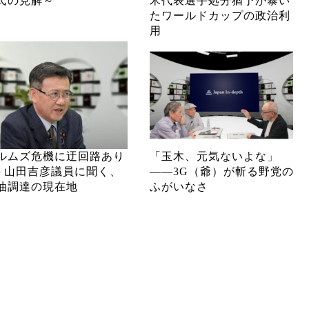
氏の見解～
米代表選手処分猶予が暴い
たワールドカップの政治利
用
ルムズ危機に迂回路あり
「玉木、元気ないよな」
─ 山田吉彦議員に聞く、
――3G（爺）が斬る野党の
油調達の現在地
ふがいなさ