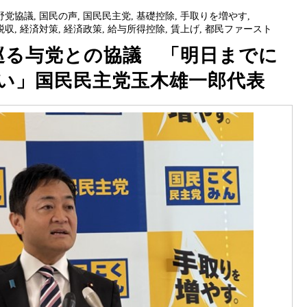
野党協議
,
国民の声
,
国民民主党
,
基礎控除
,
手取りを増やす
,
税収
,
経済対策
,
経済政策
,
給与所得控除
,
賃上げ
,
都民ファースト
を巡る与党との協議 「明日までに
い」国民民主党玉木雄一郎代表