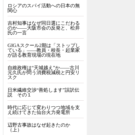
ロシアのスパイ活動への日本の無
関心
吉村知事はなぜ同日選にこだわる
のか――大阪市会の反発と、松井
氏の一言
GIGAスクール2期は「ストップし
ている」——教員・校長・起業家
が語る教育現場の現在地
自維政権は“天城越え”か――古川
元久氏が問う消費税減税と円安リ
スク
日米繊維交渉“善処します”誤訳伝
説 その１
時代に応じて変わりつつ地域を支
え続けてきた仙台火力発電所
辺野古事故はなぜ起きたのか
（上）