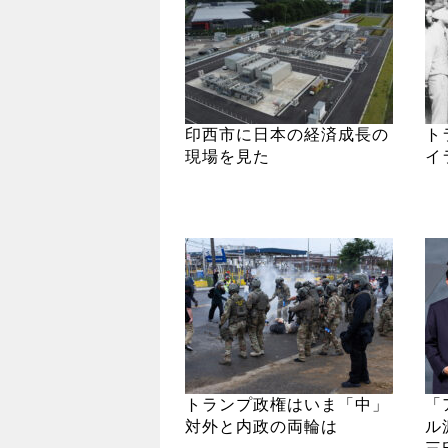
印西市に日本の経済成長の
ト
現場を見た
イ
トランプ政権はいま「中」
「
対外と内政の両輪は
ル