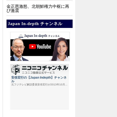
金正恩激怒、北朝鮮権力中枢に再
び激震
Japan In-depth チャンネル