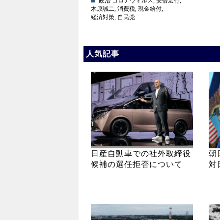
.政治
コロナウィルス
,
安倍宏行
,
木原誠二
,
消費税
,
現金給付
,
経済対策
,
自民党
人気記事
日産自動車での社外取締役
朝
候補の選任拒否について
対