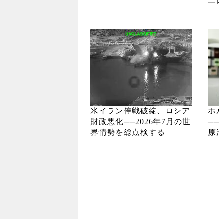
三
米イラン停戦破綻、ロシア
ホ
財政悪化──2026年7月の世
─
界情勢を総点検する
原