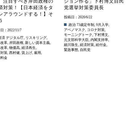
、注目すべき岸田政権の
ジョン作る」下村博文自民
済対策！【日本経済をタ
党選挙対策委員長
ンアラウンドする！】そ
投稿日：2020/6/22
の５
.政治
73歳定年制
,
9月入学
,
アベノマスク
,
コロナ対策
,
：2022/11/7
モーニングトーク
,
下村博文
,
経済
デジタル庁
,
リスキリング
,
元文部科学大臣
,
内閣支持率
,
働改革
,
岸田政権
,
新しい資本主義
,
細川珠生
,
経済対策
,
給付金
,
造改革
,
物価高
,
経済再生
,
緊急事態
,
自民党
済対策
,
西村健
,
賃上げ
,
雇用
,
気料金