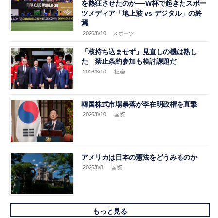
を熱狂させたのか──W杯で起きたスポー
ツメディア「地上波 vs デジタル」の終
焉
2026/8/10
スポーツ
「核持ち込ませず」見直しの機は熟し
た 禁止条約参加も検討課題だ
2026/8/10
.社会
韓国株式市場暴落が李在明政権を直撃
2026/8/10
.国際
アメリカは日本の憲法をどうみるのか
2026/8/8
.国際
もっと見る