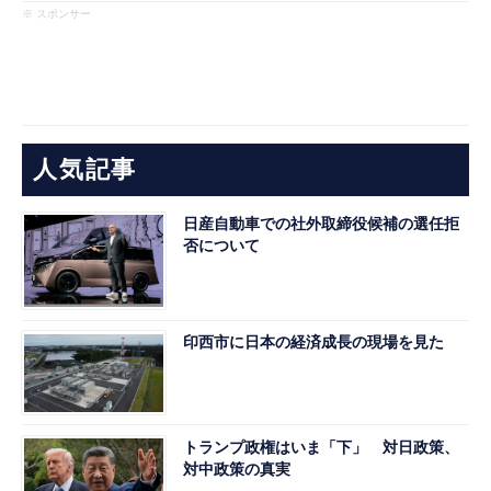
※ スポンサー
人気記事
日産自動車での社外取締役候補の選任拒
否について
印西市に日本の経済成長の現場を見た
トランプ政権はいま「下」 対日政策、
対中政策の真実