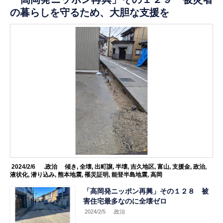
の暮らしを守るため、大胆な支援を
2024/2/6
.政治
傾き
,
全壊
,
出町譲
,
半壊
,
吉久地区
,
富山
,
支援金
,
政治
,
液状化
,
潜り込み
,
熊本地震
,
罹災証明
,
能登半島地震
,
高岡
「高岡発ニッポン再興」その１２８ 被
害住宅最多なのに全壊ゼロ
2024/2/5
.政治