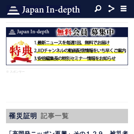
※ スポンサー
罹災証明
記事一覧
「高岡発ニッポン再興」その１２９ 被災者